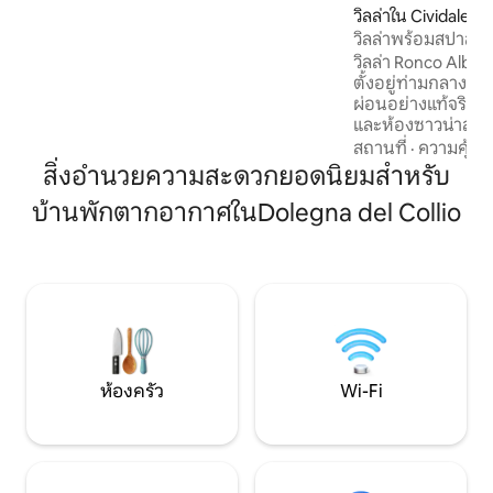
มองหาที่พักผ่อนและพักผ่อนหย่อนใจ ใน
วิลล่าใน Cividale del
ตอนเช้า คุณจะได้ตื่นขึ้นมาพร้อมกับเสียง
วิลล่าพร้อมสปาส่วนต
นกในตอนกลางวัน คุณสามารถสำรวจ
วิลล่า Ronco Albina:
ธรรมชาติได้ และในตอนเย็น คุณสามารถ
ตั้งอยู่ท่ามกลางเนิ
ผ่อนคลายในซาวน่าหรือใต้ท้องฟ้าที่เต็มไป
ผ่อนอย่างแท้จริงด้
ด้วยดวงดาวได้ ซาวน่า✔ส่วนตัว ที่จอด
และห้องซาวน่าสไตล
รถ✔ฟรี ทำเล✔ เงียบสงบ ✔ ความเป็น
ส่วนบุคคลให้ เพลิดเ
สถานที่
·
ความคุ้มค่
ธรรมชาติในทุกๆ ทาง
ต้องการในบรรยากาศ
สิ่งอำนวยความสะดวกยอดนิยมสำหรับ
วิลล่าของคุณ ✔ ป่
บ้านพักตากอากาศในDolegna del Collio
และระเบียงสำหรับ
ที่น่าตื่นตาตื่นใจ
มาเฉพาะบุคคล มีอา
กิจกรรมกลางแจ้ง เพ
จริงและความสวยงามของฟ
และหรูหรา การต้อน
ห้องครัว
Wi-Fi