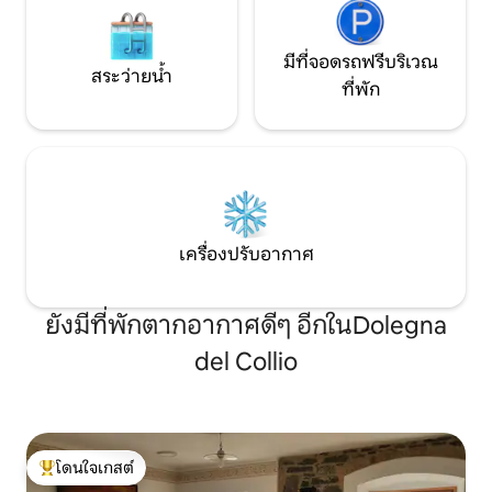
มีที่จอดรถฟรีบริเวณ
สระว่ายน้ำ
ที่พัก
เครื่องปรับอากาศ
ยังมีที่พักตากอากาศดีๆ อีกในDolegna
del Collio
โดนใจเกสต์
โดนใจเกสต์ที่สุด