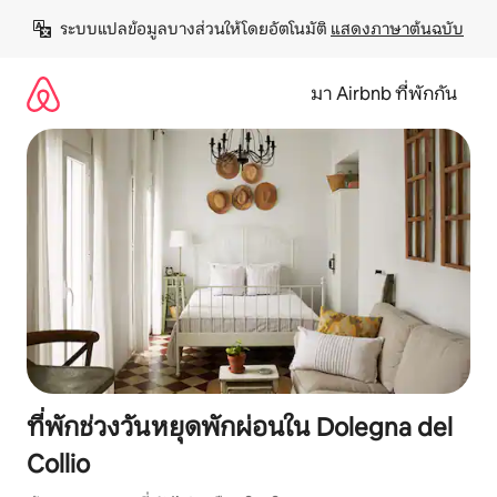
ข้าม
ระบบแปลข้อมูลบางส่วนให้โดยอัตโนมัติ 
แสดงภาษาต้นฉบับ
ไป
ยัง
เนื้อหา
มา Airbnb ที่พักกัน
ที่พักช่วงวันหยุดพักผ่อนใน Dolegna del
Collio