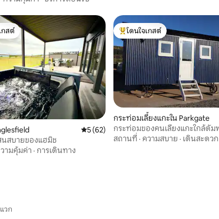
เกสต์
โดนใจเกสต์
์ที่สุด
โดนใจเกสต์ที่สุด
66 รีวิว
กระท่อมเลี้ยงแกะใน Parkgate
กระท่อมของคนเลี้ยงแกะใกล้ดัมฟ
glesfield
คะแนนเฉลี่ย 5 จาก 5, 62 รีวิว
5 (62)
ความสุขมากมาย
สถานที่
·
ความสบาย
·
เดินสะดวก
ดแสนสบายของแฮมิช
วามคุ้มค่า
·
การเดินทาง
ะแวก