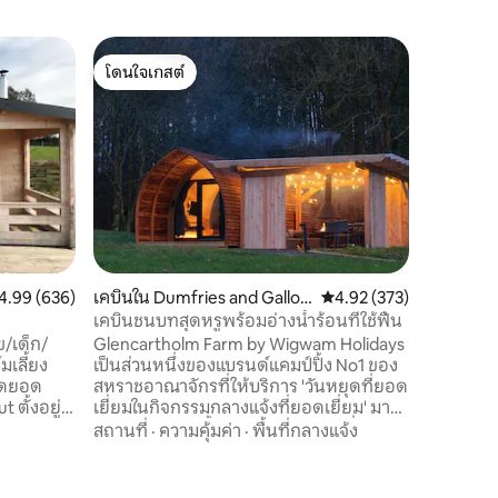
คอทเทจใน
โดนใจเกสต์
โดนใจ
oway
แมนซีเบ
โดนใจเกสต์
โดนใจเกส
ลืมความก
และน่าอย
กับวิวที่
และท้องฟ
ส่องทางไ
ความคุ้มค
ท้องฟ้าสีเ
อาหาร แล
ที่สมบูรณ
ตกปลา ตี
แนนเฉลี่ย 4.99 จาก 5, 636 รีวิว
4.99 (636)
เคบินใน Dumfries and Gallo
คะแนนเฉลี่ย 4.92 จาก 5, 
4.92 (373)
สวยงาม ค่าบริการเสริมสำหรับอ่างน้ำร้อน
way
ขั้นต่ำ 2
เคบินชนบทสุดหรูพร้อมอ่างน้ำร้อนที่ใช้ฟืน
รายละเอี
ข/เด็ก/
Glencartholm Farm by Wigwam Holidays
มเลี้ยง
เป็นส่วนหนึ่งของแบรนด์แคมป์ปิ้ง No1 ของ
สหราชอาณาจักรที่ให้บริการ 'วันหยุดที่ยอด
 ตั้งอยู่
เยี่ยมในกิจกรรมกลางแจ้งที่ยอดเยี่ยม' มา
ใครอยู่
นานกว่า 20 ปี! ตั้งอยู่ในทำเลชนบทที่สวย
สถานที่
·
ความคุ้มค่า
·
พื้นที่กลางแจ้ง
ู่บนฟาร์ม
งามในดัมฟรีส์และกัลโลเวย์เรายังเปิดฟาร์ม
โลเวย์ มี
อัลปากาด้วย วิวสวยงามและสภาพแวดล้อม
และ
ที่เงียบสงบเป็นสิ่งที่จะต้อนรับคุณในขณะที่