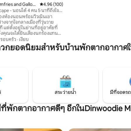
ประสบการณ์สัตว์ป่าที่น่าจดจำ ตื
mfries and Gallow
คะแนนเฉลี่ย 4.96 จาก 5, 100 รีวิว
4.96 (100)
กับสายตาของการกินหญ้าแกะแ
cape - นอนได้ 4 คน 5 นาทีถึงใจ
ปรากฏตัวที่อ่อนโยนของวัวไฮแล
ี่คึกคัก
งห้องนอนพร้อมวิวเนินเขา
เองซึ่งคุณสามารถให้อาหารเพื่อ
างจากใจกลางเมืองที่วุ่นวาย
ประสบการณ์ในฟาร์มที่ไม่เหมือ
ี แต่ตั้งอยู่ในย่านที่อยู่อาศัยที่
ึ่งคุณจะได้ยินเสียงนกร้องแทน
ี่จอดรถสำหรับรถ 4 คัน Wi-Fi และ
รอบครัว
·
เงียบ
นัขที่ปลอดภัยขนาด 46 ตร.ม. ชั้น
ดวกยอดนิยมสำหรับบ้านพักตากอากาศใ
งครัวที่มีอุปกรณ์ครบครันพร้อม
 ไมโครเวฟ ตู้เย็นและเครื่องชง
ปรสโซ่ ห้องรับประทานอาหาร
ททีวี ชั้น 1 มีห้องน้ำทันสมัยและ
ไซส์ที่กว้างขวาง ชั้น 2 มีห้องพัก
หญ่ ทุกห้องมีม่านบังแสง
น และผ้าเช็ดตัว
i
สระว่ายน้ำ
มีที่จอดรถ
มีที่พักตากอากาศดีๆ อีกในDinwoodie M