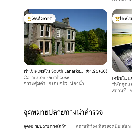
โดนใจเกสต์
โดนใจ
โดนใจเกสต์ที่สุด
โดนใจเกสต
ฟาร์มสเตย์ใน South Lanarkshi
คะแนนเฉลี่ย 4.95 จาก 5, 
4.95 (66)
re
Cormiston Farmhouse
เคบินใน Ea
ความคุ้มค่า
·
ครอบครัว
·
ห้องน้ำ
ที่พักสุ
สถานที่
·
ค
จุดหมายปลายทางน่าสำรวจ
จุดหมายปลายทางใกล้ๆ
สถานที่ท่องเที่ยวยอดนิยมในล