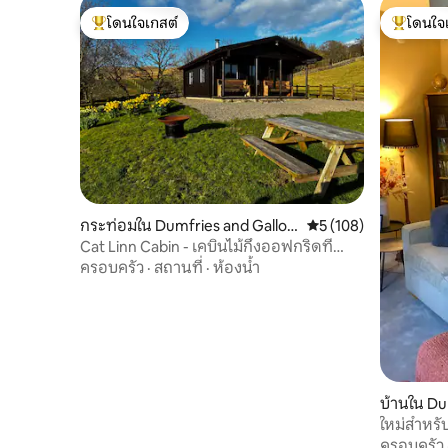
โดนใจเกสต์
โดนใจ
โดนใจเกสต์ที่สุด
โดนใจเกสต
กระท่อมใน Dumfries and Gallow
คะแนนเฉลี่ย 5 จาก 5, 1
5 (108)
ay
Cat Linn Cabin - เคบินไม้กึ่งออฟกริดที่
เงียบสงบ
ครอบครัว
·
สถานที่
·
ห้องน้ำ
บ้านใน Du
ay
ใหม่สำหรับ
ครอบครัว