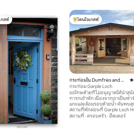
เกสต์
โดนใจเกสต์
์ที่สุด
โดนใจเกสต์ที่สุด
กระท่อมใน Dumfries and Ga
คะ
lloway
กระท่อม Garple Loch
ขอโทษด้วยที่ไม่อนุญาตให้นำสุนั
ทารกเข้าพัก เนื่องจากเราเป็นฟาร์
แกะและล้อมรอบด้วยน้ำ ค้นพบสุดยอด
สถานที่พักผ่อนที่ Garple Loch Hut
บนระเบียงส่วนตัวของคุณโดยไม่มี
สถานที่
·
ครอบครัว
·
ฮีตเตอร์
ใกล้ๆ ที่พักที่ซ่อนอยู่แห่งนี้ตั้งอย
แกะที่เงียบสงบในดัมฟรีส์แอนด์กัล
16 รีวิว
ความสันโดษ ทิวทัศน์ที่สวยงาม 