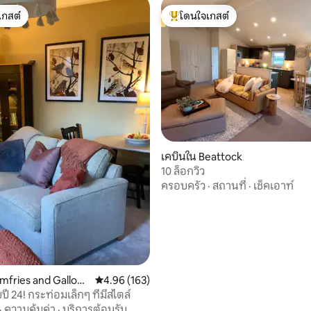
เกสต์
โดนใจเกสต์
์ที่สุด
โดนใจเกสต์ที่สุด
08 รีวิว
เคบินใน Beattock
10 ล็อกวิว
ครอบครัว
·
สถานที่
·
เช็คเอาท์
mfries and Gallow
คะแนนเฉลี่ย 4.96 จาก 5, 163 รีวิว
4.96 (163)
ปี 24! กระท่อมเล็กๆ ที่มีสไตล์
·
ความคุ้มค่า
·
บริการต้อนรับ