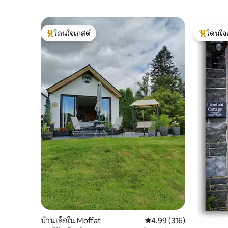
โดนใจเกสต์
โดนใจ
โดนใจเกสต์ที่สุด
โดนใจเกสต
บ้านเล็กใน Moffat
คะแนนเฉลี่ย 4.99 จาก 5, 3
4.99 (316)