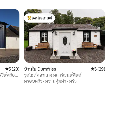
โดนใจเกสต์
โดนใจเกสต์ที่สุด
คะแนนเฉลี่ย 5 จาก 5, 20 รีวิว
5 (20)
บ้านใน Dumfries
คะแนนเฉลี่ย 5 จาก 5,
5 (29)
รีส์พร้อม
วูดไซด์คอทเทจ คลาร์เรนส์ฟิลด์
ครอบครัว
·
ความคุ้มค่า
·
ครัว