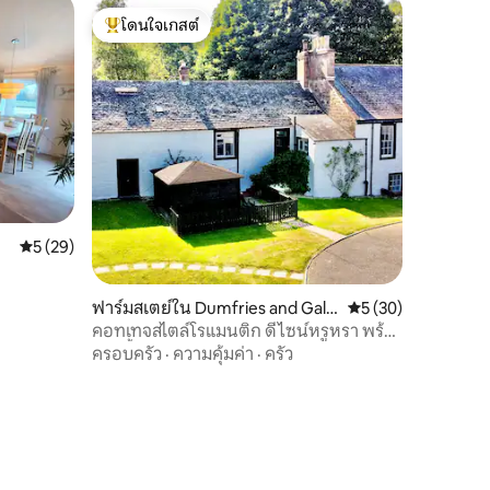
โดนใจเกสต์
โดนใจเกสต์ที่สุด
คะแนนเฉลี่ย 5 จาก 5, 29 รีวิว
5 (29)
ฟาร์มสเตย์ใน Dumfries and Gallo
คะแนนเฉลี่ย 5 จาก 5,
5 (30)
way
คอทเทจสไตล์โรแมนติก ดีไซน์หรูหรา พร้อม
อ่างน้ำร้อนและเตาเผาไม้
ครอบครัว
·
ความคุ้มค่า
·
ครัว