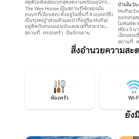
สตูดิโอสไตล์ชนบทสุดงดงามพร้อมอุปกรณ์
บ้านใน Du
ทำอาหาร
The Wee Hoose เป็นสถานที่พักผ่อนใน
ay
Moffat Es
ชนบทที่เงียบสงบ ตั้งอยู่ในพื้นที่ 4 เอเคอร์ซึ่ง
กลางเมืองท
คอทเทจสอ
เป็นทุ่งหญ้าส่วนตัวและป่าที่อยู่ริม Moffat
โมฟแฟต ห่
อยู่ติดกับถนนแอนนันเดลเวย์ที่สวยงาม
เพียง 5 นาท
เหมาะสำหรับนักเดินป่า นักปั่นจักรยาน นัก
สถานที่
·
ครอบครัว
·
ปั่นจักรยาน
เงียบสงบซ
ขับมอเตอร์ไซค์ ผู้รักสัตว์ป่า และผู้เข้าพักที่
เสียงรถ ท
สถานที่
·
ค
กำลังมองหาที่พักผ่อนในชนบทที่ผ่อนคลาย
สนามวิ่งสุ
สิ่งอำนวยความสะ
เพลิดเพลินกับวิวทิวทัศน์ชนบทแบบเปิดโล่ง
ล่างมีห้อ
การเดินเลียบริมแม่น้ำ และท้องฟ้าที่มืดมิด
เตา เตาอบ
ในขณะที่ยังเดินเพียงไม่กี่นาทีจากร้านค้า
กาแฟเนสเ
ร้านกาแฟ ร้านอาหาร และบาร์ของโมฟฟัต
พร้อมสมาร์
อยู่ห่างจากทางแยก 15 ของ M74 เพียง 5
ห้องพักคิง
นาที
ทวินขนาดใ
ผ้าปูที่นอ
ห้องครัว
Wi-F
ยัง