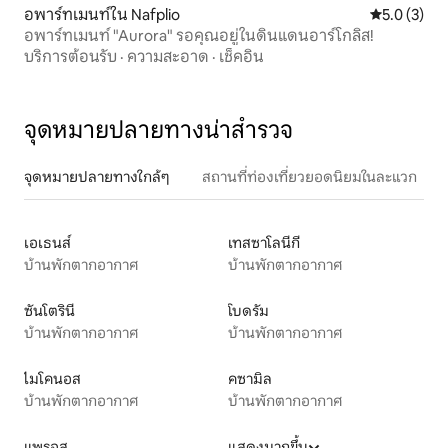
อพาร์ทเมนท์ใน Nafplio
คะแนนเฉลี่ย 
5.0 (3)
อพาร์ทเมนท์ "Aurora" รอคุณอยู่ในดินแดนอาร์โกลิส!
บริการต้อนรับ
·
ความสะอาด
·
เช็คอิน
จุดหมายปลายทางน่าสำรวจ
จุดหมายปลายทางใกล้ๆ
สถานที่ท่องเที่ยวยอดนิยมในละแวก
เอเธนส์
เทสซาโลนีกี
บ้านพักตากอากาศ
บ้านพักตากอากาศ
ซันโตรินี
โบดรัม
บ้านพักตากอากาศ
บ้านพักตากอากาศ
ไมโคนอส
คซามิล
บ้านพักตากอากาศ
บ้านพักตากอากาศ
แพรอส
แสดงมากขึ้น