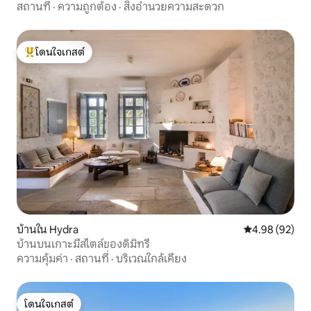
สถานที่
·
ความถูกต้อง
·
สิ่งอำนวยความสะดวก
โดนใจเกสต์
โดนใจเกสต์ที่สุด
บ้านใน Hydra
คะแนนเฉลี่ย 4.
4.98 (92)
บ้านบนเกาะมีสไตล์ของดิมิทรี
ความคุ้มค่า
·
สถานที่
·
บริเวณใกล้เคียง
โดนใจเกสต์