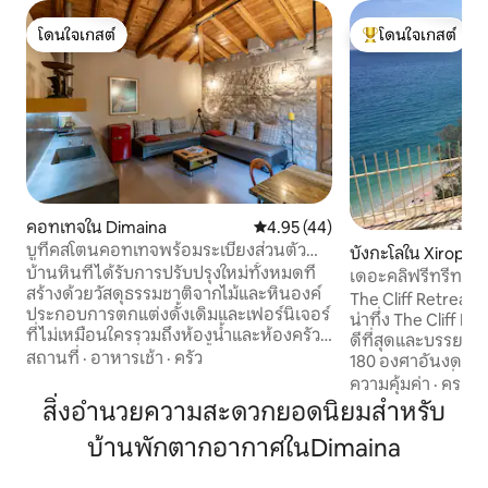
โดนใจเกสต์
โดนใจเกสต์
โดนใจเกสต์
โดนใจเกสต์ที่สุด
คอทเทจใน Dimaina
คะแนนเฉลี่ย 4.95 จาก 5, 44 รีวิว
4.95 (44)
บูทีคสโตนคอทเทจพร้อมระเบียงส่วนตัว
บังกะโลใน Xiropig
ขนาดใหญ่
บ้านหินที่ได้รับการปรับปรุงใหม่ทั้งหมดที่
เดอะคลิฟรีทรีท: ช
สร้างด้วยวัสดุธรรมชาติจากไม้และหินองค์
The Cliff Retreat -
ประกอบการตกแต่งดั้งเดิมและเฟอร์นิเจอร์
น่าทึ่ง The Cliff Retreat มอบการพักผ่อนที่
ที่ไม่เหมือนใครรวมถึงห้องน้ำและห้องครัวที่
ดีที่สุดและบรรยา
มีการออกแบบที่ทันสมัย ตั้งอยู่ห่างจากโรง
สถานที่
·
อาหารเช้า
·
ครัว
180 องศาอันงดงาม
ละครโบราณที่มีชื่อเสียงระดับโลกของ
ประสบการณ์ที่ไม่เ
ความคุ้มค่า
·
ครอบค
Epidaurus ไม่ถึงครึ่งชั่วโมงใกล้กับชายหาด
เดินลงบันไดหินแกะ
สิ่งอำนวยความสะดวกยอดนิยมสำหรับ
ที่แตกต่างกันหลายแห่งเมืองริมทะเล
ตัวไปยังชายหาดกรว
ประวัติศาสตร์และโรแมนติกของ Nafplio
บ้านพักตากอากาศในDimaina
แต่ละห้องได้รับการ
หรือ Palaia Epidavros และสถานที่ท่องเที่ยว
ทะเลและผ่อนคลายด
อื่นๆอีกมากมาย! มี Wi-Fi ทีวีเครื่องปรับ
คลื่นที่อยู่ด้านล่างเ