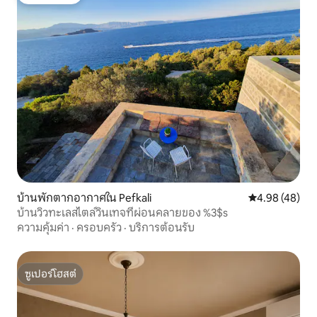
โดนใจเกสต์
บ้านพักตากอากาศใน Pefkali
คะแนนเฉลี่ย 4.
4.98 (48)
บ้านวิวทะเลสไตล์วินเทจที่ผ่อนคลายของ %3$s
ความคุ้มค่า
·
ครอบครัว
·
บริการต้อนรับ
ซูเปอร์โฮสต์
ซูเปอร์โฮสต์