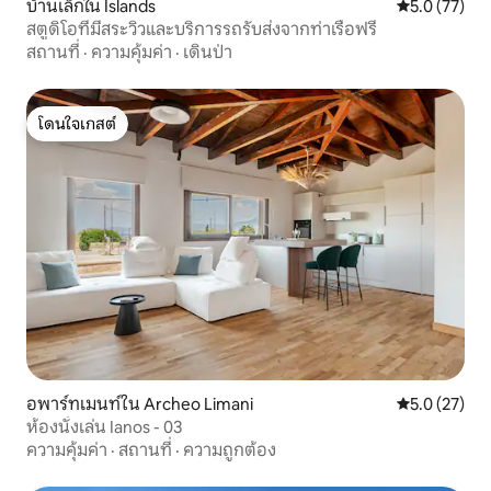
บ้านเล็กใน Islands
คะแนนเฉลี่ย 5
5.0 (77)
สตูดิโอที่มีสระวิวและบริการรถรับส่งจากท่าเรือฟรี
สถานที่
·
ความคุ้มค่า
·
เดินป่า
โดนใจเกสต์
โดนใจเกสต์
อพาร์ทเมนท์ใน Archeo Limani
คะแนนเฉลี่ย 5
5.0 (27)
ห้องนั่งเล่น Ianos - 03
ความคุ้มค่า
·
สถานที่
·
ความถูกต้อง