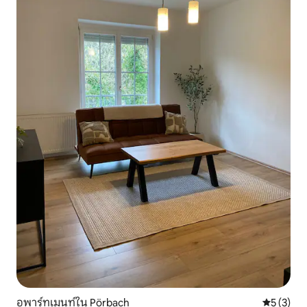
อพาร์ทเมนท์ใน Pörbach
คะแนนเฉลี่
5 (3)