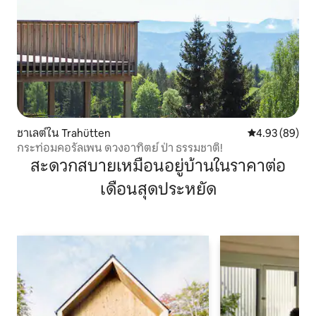
ชาเลต์ใน Trahütten
คะแนนเฉลี่ย 4.
4.93 (89)
กระท่อมคอรัลเพน ดวงอาทิตย์ ป่า ธรรมชาติ!
สะดวกสบายเหมือนอยู่บ้านในราคาต่อ
เดือนสุดประหยัด