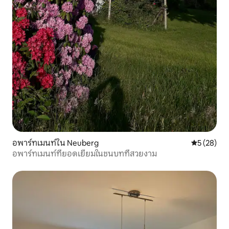
อพาร์ทเมนท์ใน Neuberg
คะแนนเฉลี่ย
5 (28)
อพาร์ทเมนท์ที่ยอดเยี่ยมในชนบทที่สวยงาม