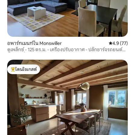
อพาร์ทเมนท์ใน Monswiller
คะแนนเฉลี่ย 4
4.9 (77)
ดูเพล็กซ์ - 125 ตร.ม. - เครื่องปรับอากาศ - ปลั๊กชาร์จรถยนต์
ไฟฟ้า - ที่จอดรถ
โดนใจเกสต์
โดนใจเกสต์ที่สุด