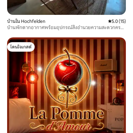
บ้านใน Hochfelden
คะแนนเฉลี่ย 5
5.0 (15)
บ้านพักตากอากาศพร้อมอุปกรณ์สิ่งอำนวยความสะดวกครบ
ครันสำหรับ 6-8 คน
โดนใจเกสต์
โดนใจเกสต์