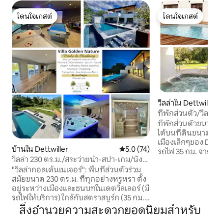
โดนใจเกสต์
โดนใจเกสต์
โดนใจเกสต์
โดนใจเกสต์
วิลล่าใน Dettwiller
ที่พักส่วนตัว/วิลล่
สปา
ที่พักส่วนตัวขนาด
ได้บนที่ดินขนาด 37
เมืองเล็กๆของ Dett
บ้านใน Dettwiller
คะแนนเฉลี่ย 5.0 จาก 5, 74 รีวิว
5.0 (74)
รถไฟ 35 กม. จาก S
วิลล่า 230 ตร.ม./สระว่ายน้ำ-สปา-เกม/นั่ง
Saverne 8 กม. ห่า
รถไฟ 35 นาทีถึงสตราสบูร์ก
"วิลล่ากอลเด้นเนเจอร์": พื้นที่ส่วนตัวร่วม
กม. ใกล้กับเส้นทางไ
สมัยขนาด 230 ตร.ม. ที่ทุกอย่างหรูหรา ตั้ง
สถานี 100 เมตรและใ
อยู่ระหว่างเมืองและชนบทในเดตวิลเลอร์ (มี
ยาสูบร้านสะดวกซื
รถไฟให้บริการ) ใกล้กับสตราสบูร์ก (35 กม.)
(Alsatian พายเปลว
ซาเวิร์น (8 กม.) ยูโรปาร์ค (75 กม.) และพระ
เข้าพักกับครอบครัว
สิ่งอำนวยความสะดวกยอดนิยมสำหรับ
ราชวังคิร์วิลเลอร์ (8 กม.) ซึ่งสามารถรองรับ
ขององค์กร โอกาสใน