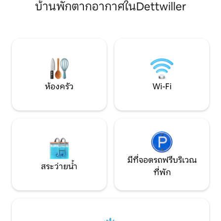
บ้านพักตากอากาศในDettwiller
ได้ตั้งแต่ 2 ถึง 14 คน พื้นที่สีเขียวที่ปิดล้อม
จักรยานเสือภูเขาแ
ขนาด 30 เอร์จะเป็นสวรรค์แห่งความสงบ:
พื้นที่พักผ่อน กีฬา และพักผ่อนพร้อมสระ
ว่ายน้ำแบบอินฟินิตี้ จากุซซี่ในร่ม ซาวน่า
บิลเลียด ฟุตบอลโต๊ะ เครื่องพินบอล แอร์
ฮอกกี้ ลานโบว์ลิ่ง
ห้องครัว
Wi-Fi
มีที่จอดรถฟรีบริเวณ
สระว่ายน้ำ
ที่พัก