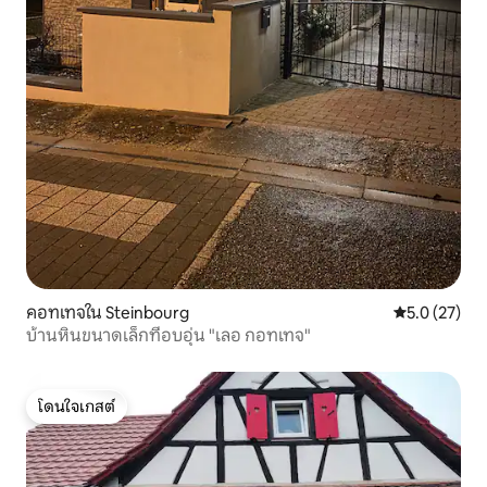
คอทเทจใน Steinbourg
คะแนนเฉลี่ย 5
5.0 (27)
บ้านหินขนาดเล็กที่อบอุ่น "เลอ กอทเทจ"
โดนใจเกสต์
โดนใจเกสต์