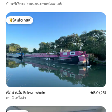
บ้านที่เงียบสงบในชนบทแห่งแอลซัส
โดนใจเกสต์
โดนใจเกสต์ที่สุด
เรือบ้านใน Eckwersheim
คะแนนเฉลี่ย 5
5.0 (26)
เช่าเรือทั้งลำ