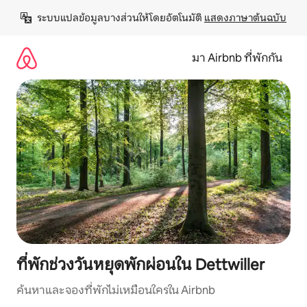
ข้าม
ระบบแปลข้อมูลบางส่วนให้โดยอัตโนมัติ 
แสดงภาษาต้นฉบับ
ไป
ยัง
เนื้อหา
มา Airbnb ที่พักกัน
ที่พักช่วงวันหยุดพักผ่อนใน Dettwiller
ค้นหาและจองที่พักไม่เหมือนใครใน Airbnb