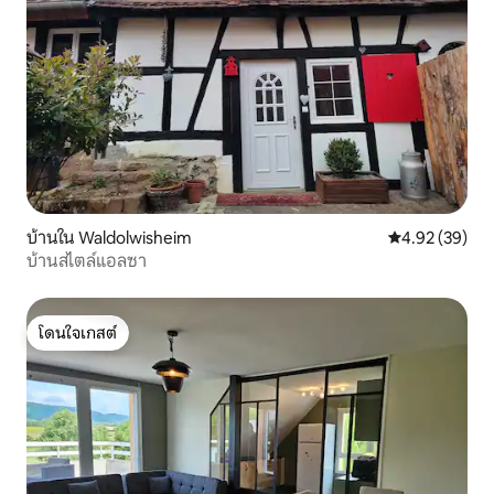
บ้านใน Waldolwisheim
คะแนนเฉลี่ย 4.
4.92 (39)
บ้านสไตล์แอลซา
โดนใจเกสต์
โดนใจเกสต์