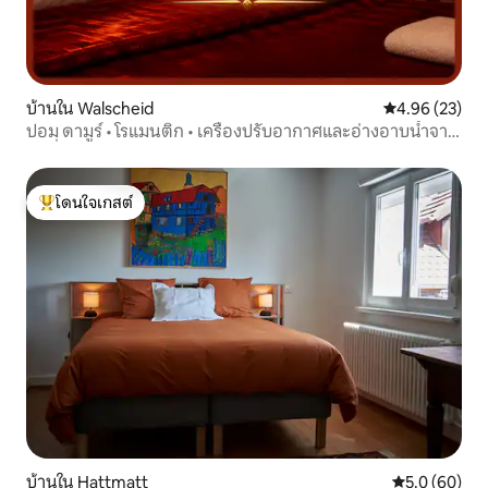
บ้านใน Walscheid
คะแนนเฉลี่ย 4.
4.96 (23)
ปอม ดามูร์ • โรแมนติก • เครื่องปรับอากาศและอ่างอาบน้ำจา
กุซซี่
โดนใจเกสต์
โดนใจเกสต์ที่สุด
บ้านใน Hattmatt
คะแนนเฉลี่ย 5
5.0 (60)