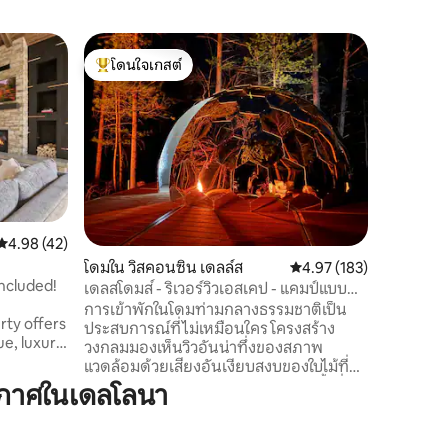
เคบินใน 
โดนใจเกสต์
โดนใจ
เคบินไม้อ
โดนใจเกสต์ที่สุด
โดนใจเกส
ใบอนุญา
ขอต้อนรับ
เสน่ห์ของ
วิสคอนซิ
จาก Castl
และ Quinc
มาผ่อนคล
สิ่ง เพลิ
คะแนนเฉลี่ย 4.98 จาก 5, 42 รีวิว
4.98 (42)
ค่ำคืนที่
โดมใน วิสคอนซิน เดลล์ส
คะแนนเฉลี่ย 4.97 จาก 5, 
4.97 (183)
ธรรมชาติอ
included!
ของเรามีเ
เดลสโดมส์ - ริเวอร์วิวเอสเคป - แคมป์แบบ
พระอาทิต
หรูหราโดอม 4
การเข้าพักในโดมท่ามกลางธรรมชาติเป็น
rty offers
คนรักธรรม
ประสบการณ์ที่ไม่เหมือนใคร โครงสร้าง
e, luxury,
วงกลมมองเห็นวิวอันน่าทึ่งของสภาพ
 Built
แวดล้อมด้วยเสียงอันเงียบสงบของใบไม้ที่ส่ง
ence
เสียงกรอบแกรบเสียงนกร้องและแม่น้ำที่ไหล
กาศในเดลโลนา
rs on the
ผ่านด้านล่าง โดมที่อบอุ่นมีเตียงขนาดควีน
quirrels
ไซส์โต๊ะกลางคืนพื้นที่นั่งเล่นตู้เย็นขนาดเล็ก
และเครื่องชงกาแฟ k-cup และเครื่อง