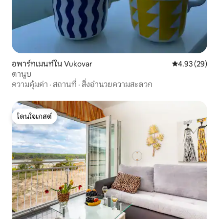
อพาร์ทเมนท์ใน Vukovar
คะแนนเฉลี่ย 4.
4.93 (29)
ดานูบ
ความคุ้มค่า
·
สถานที่
·
สิ่งอำนวยความสะดวก
โดนใจเกสต์
โดนใจเกสต์