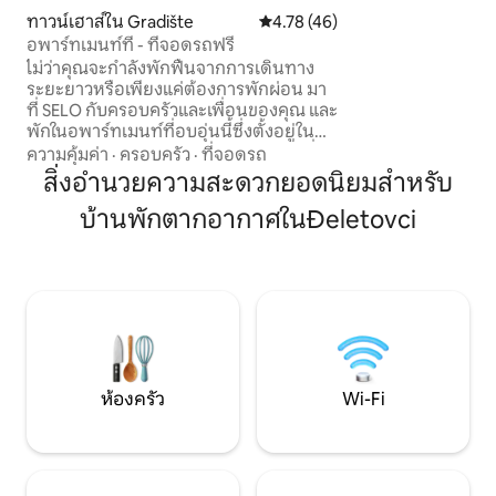
มี Wi-Fi ฟรี เน็ตฟล
ทาวน์เฮาส์ใน Gradište
คะแนนเฉลี่ย 4.78 จาก 5, 46 รีวิว
4.78 (46)
เห็นทิวทัศน์ของตัว
อพาร์ทเมนท์ที - ที่จอดรถฟรี
ไม่ว่าคุณจะกำลังพักฟื้นจากการเดินทาง
ระยะยาวหรือเพียงแค่ต้องการพักผ่อน มา
ที่ SELO กับครอบครัวและเพื่อนของคุณ และ
พักในอพาร์ทเมนท์ที่อบอุ่นนี้ซึ่งตั้งอยู่ใน
บ้านใจกลางชุมชนชนบท หมู่บ้านเล็ก ๆ ที่
ความคุ้มค่า
·
ครอบครัว
·
ที่จอดรถ
เงียบสงบ อพาร์ทเมนท์ประกอบด้วย 2 ห้อง
สิ่งอำนวยความสะดวกยอดนิยมสำหรับ
นอน มีเตียงคิงไซส์ 1 เตียงและเตียงเดี่ยว 2
บ้านพักตากอากาศในĐeletovci
เตียง พื้นที่รับประทานอาหารพร้อมห้อง
ครัว และห้องน้ำพร้อมฝักบัว ประมาณ 53
ตารางเมตร อพาร์ทเมนท์มีทางเข้าอิสระ
พร้อมกุญแจจากตู้นิรภัยที่ใช้รหัสที่ทางเข้า
คุณสามารถเพลิดเพลินไปกับลานระเบียงได้
โดยมีลานระเบียงอยู่ชั้นบน 1 แห่ง และใน
สวนหลังบ้านอีก 2 แห่ง ขอให้มีความสุข
ตลอดการเข้าพัก🙋‍♀️🤗
ห้องครัว
Wi-Fi