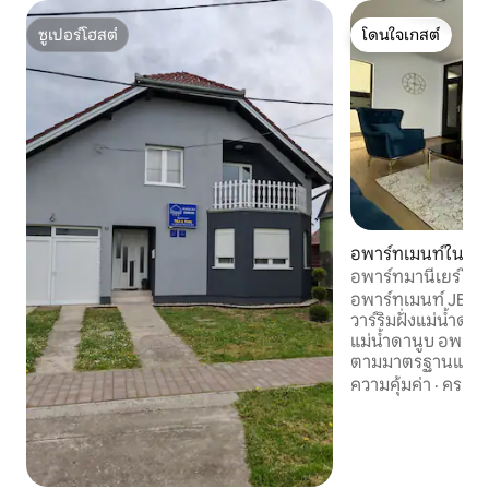
ซูเปอร์โฮสต์
โดนใจเกสต์
ซูเปอร์โฮสต์
โดนใจเกสต์
อพาร์ทเมนท์ใน Vu
อพาร์ทมานีเยร์โควิ
อพาร์ทเมนท์ JERKOV
วาร์ริมฝั่งแม่น้ำด
แม่น้ำดานูบ อพาร์ทเมนต์ Dunav 2 ตกแต่ง
ตามมาตรฐานและข้
สอดคล้องกับประเ
ความคุ้มค่า
·
ครอบค
นท์มีระเบียง 2 แห่งที
น้ำดานูบ ปราสาทเอ
และทั่วทั้งเมืองอย
ความเชื่อมโยงและ
เมืองวูโควาร์กับแม