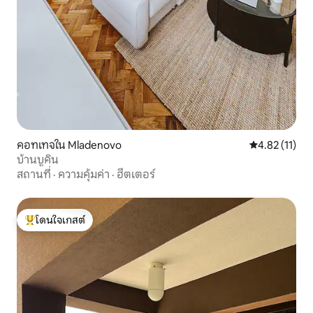
คอทเทจใน Mladenovo
คะแนนเฉลี่ย 4.
4.82 (11)
บ้านบูคิน
สถานที่
·
ความคุ้มค่า
·
ฮีตเตอร์
โดนใจเกสต์
โดนใจเกสต์ที่สุด