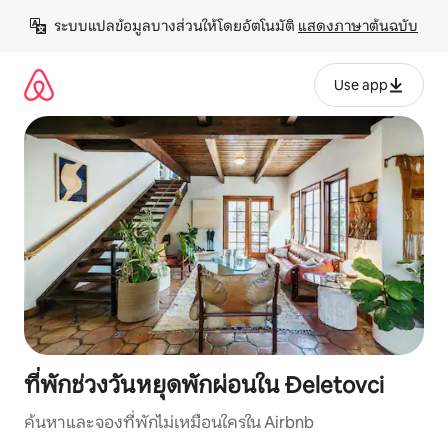
ข้าม
ระบบแปลข้อมูลบางส่วนให้โดยอัตโนมัติ 
แสดงภาษาต้นฉบับ
ไป
ยัง
เนื้อหา
Use app
ที่พักช่วงวันหยุดพักผ่อนใน Đeletovci
ค้นหาและจองที่พักไม่เหมือนใครใน Airbnb