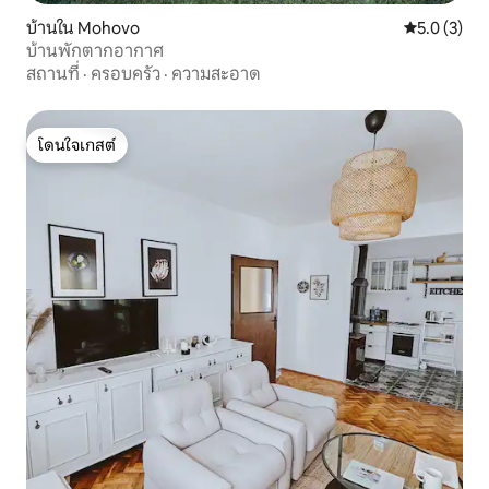
บ้านใน Mohovo
คะแนนเฉลี่ย 
5.0 (3)
บ้านพักตากอากาศ
สถานที่
·
ครอบครัว
·
ความสะอาด
โดนใจเกสต์
โดนใจเกสต์