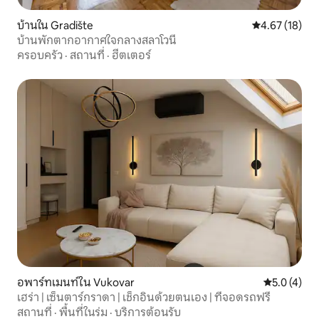
บ้านใน Gradište
คะแนนเฉลี่ย 4.
4.67 (18)
บ้านพักตากอากาศใจกลางสลาโวนี
ครอบครัว
·
สถานที่
·
ฮีตเตอร์
อพาร์ทเมนท์ใน Vukovar
คะแนนเฉลี่ย 
5.0 (4)
เฮร่า | เซ็นตาร์กราดา | เช็กอินด้วยตนเอง | ที่จอดรถฟรี
สถานที่
·
พื้นที่ในร่ม
·
บริการต้อนรับ