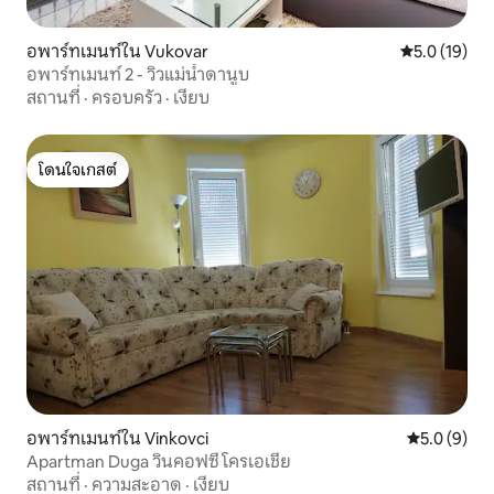
อพาร์ทเมนท์ใน Vukovar
คะแนนเฉลี่ย 5
5.0 (19)
อพาร์ทเมนท์ 2 - วิวแม่น้ำดานูบ
สถานที่
·
ครอบครัว
·
เงียบ
โดนใจเกสต์
โดนใจเกสต์
อพาร์ทเมนท์ใน Vinkovci
คะแนนเฉลี่ย 
5.0 (9)
Apartman Duga วินคอฟซี โครเอเชีย
สถานที่
·
ความสะอาด
·
เงียบ