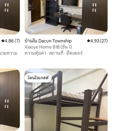
คะแนนเฉลี่ย 4.86 จาก 5, 7 รีวิว
4.86 (7)
บ้านใน Dacun Township
คะแนนเฉลี่ย 4.93 จาก 5,
4.93 (27)
Xiaoye Home B1B (ชั้น 1)
ำนวยความ
ความคุ้มค่า
·
สถานที่
·
ฮีตเตอร์
โดนใจเกสต์
โดนใจเกสต์