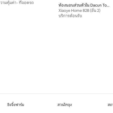
วามคุ้มค่า
·
ที่จอดรถ
, 5 รีวิว
ห้องนอนส่วนตัวใน Dacun Town
ship
Xiaoye Home B2B (ชั้น 2)
บริการต้อนรับ
ชิงจิ้งฟาร์ม
สวนไทจุง
สถ