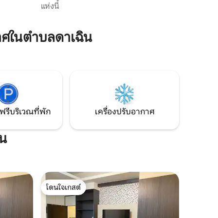
nship
หอพักนักศ
แห่งนี้
หอพักนักเ
ความคุ้มค
าศในตำบลดาเฉิน
ฟรีบริเวณที่พัก
เครื่องปรับอากาศ
ิน
โดนใจเกสต์
โดนใจเกสต์