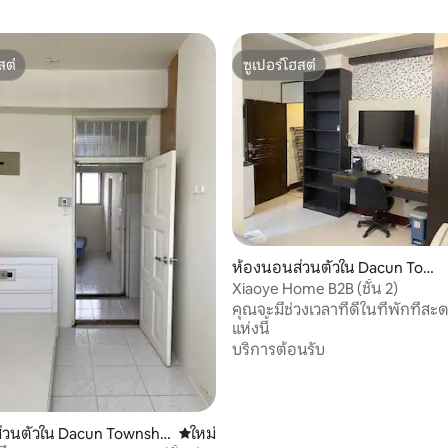
สต์
ซูเปอร์โฮสต์
สต์
ซูเปอร์โฮสต์
17 รีวิว
ห้องนอนส่วนตัวใน Dacun Town
ship
Xiaoye Home B2B (ชั้น 2)
คุณจะมีช่วงเวลาที่ดีในที่พักที่
แห่งนี้
บริการต้อนรับ
่วนตัวใน Dacun Townshi
ที่พักใหม่
ใหม่