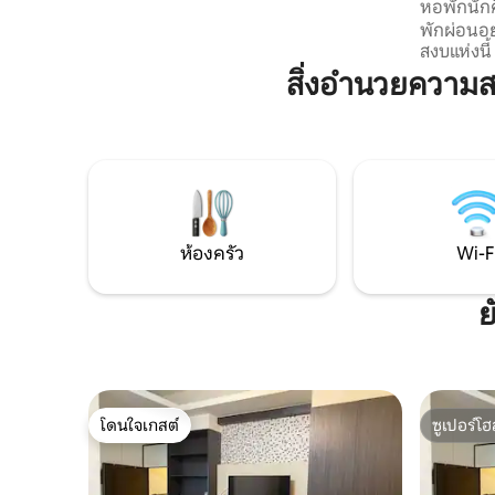
p
หอพักนักศ
พักผ่อนอย
สงบแห่งนี้
สิ่งอำนวยความ
ห้องครัว
Wi-F
ย
โดนใจเกสต์
ซูเปอร์โฮ
โดนใจเกสต์
ซูเปอร์โฮ