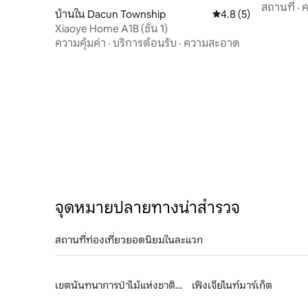
สถานที่
·
ค
บ้านใน Dacun Township
คะแนนเฉลี่ย 4.8 จาก 5
4.8 (5)
Xiaoye Home A1B (ชั้น 1)
ความคุ้มค่า
·
บริการต้อนรับ
·
ความสะอาด
จุดหมายปลายทางน่าสำรวจ
สถานที่ท่องเที่ยวยอดนิยมในละแวก
เขตนันทนาการป่าไม้แห่งชาติอาหลี่ซาน
เฟิงเจียไนท์มาร์เก็ต