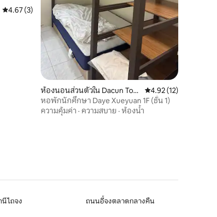
คะแนนเฉลี่ย 4.67 จาก 5, 3 รีวิว
4.67 (3)
ห้องนอนส่วนตัวใน Dacun Tow
คะแนนเฉลี่ย 4.92 จาก 5,
4.92 (12)
nship
หอพักนักศึกษา Daye Xueyuan 1F (ชั้น 1)
ความคุ้มค่า
·
ความสบาย
·
ห้องน้ำ
านีไถจง
ถนนอี้จงตลาดกลางคืน