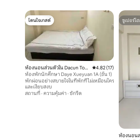
โดนใจเกสต์
ซูเปอร์โฮ
โดนใจเกสต์
ซูเปอร์โฮ
ห้องนอนส่วนตัวใน Dacun Tow
คะแนนเฉลี่ย 4.82 จาก 5, 
4.82 (17)
nship
ห้องพักนักศึกษา Daye Xueyuan 1A (ชั้น 1)
พักผ่อนอย่างสบายใจในที่พักที่ไม่เหมือนใคร
และเงียบสงบ
สถานที่
·
ความคุ้มค่า
·
ซักรีด
ห้องนอนส