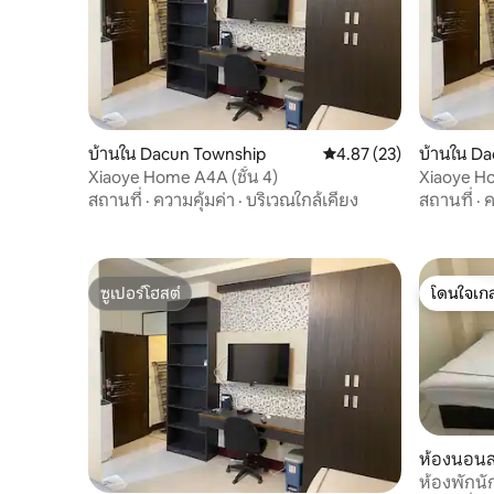
บ้านใน Dacun Township
คะแนนเฉลี่ย 4.87 จาก 5, 
4.87 (23)
บ้านใน D
Xiaoye Home A4A (ชั้น 4)
Xiaoye Ho
สถานที่
·
ความคุ้มค่า
·
บริเวณใกล้เคียง
สถานที่
·
ค
ซูเปอร์โฮสต์
โดนใจเกส
ซูเปอร์โฮสต์
โดนใจเกส
ห้องนอนส
nship
ห้องพักนั