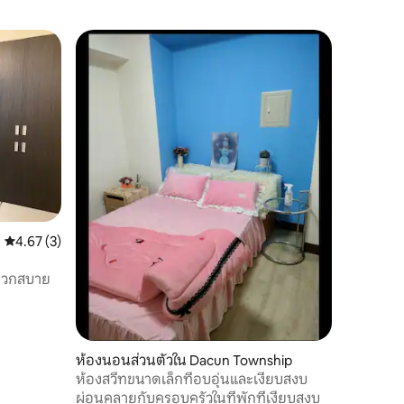
โดนใจเก
โดนใจเก
คะแนนเฉลี่ย 4.67 จาก 5, 3 รีวิว
4.67 (3)
สะดวกสบาย
ห้องนอนส่วนตัวใน Dacun Township
ห้องสวีทขนาดเล็กที่อบอุ่นและเงียบสงบ
ห้องนอนส
ผ่อนคลายกับครอบครัวในที่พักที่เงียบสงบ