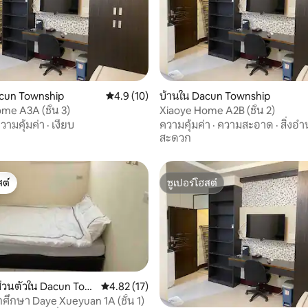
23 รีวิว
acun Township
คะแนนเฉลี่ย 4.9 จาก 5, 10 รีวิว
4.9 (10)
บ้านใน Dacun Township
me A3A (ชั้น 3)
Xiaoye Home A2B (ชั้น 2)
วามคุ้มค่า
·
เงียบ
ความคุ้มค่า
·
ความสะอาด
·
สิ่งอ
สะดวก
ต์
ซูเปอร์โฮสต์
ต์
ซูเปอร์โฮสต์
่วนตัวใน Dacun Tow
คะแนนเฉลี่ย 4.82 จาก 5, 17 รีวิว
4.82 (17)
กศึกษา Daye Xueyuan 1A (ชั้น 1)