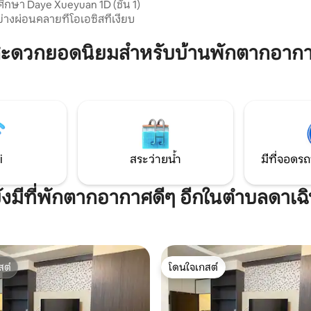
ึกษา Daye Xueyuan 1D (ชั้น 1)
่างผ่อนคลายที่โอเอซิสที่เงียบ
สะดวกยอดนิยมสำหรับบ้านพักตากอาก
i
สระว่ายน้ำ
มีที่จอดรถ
ังมีที่พักตากอากาศดีๆ อีกในตำบลดาเฉ
สต์
โดนใจเกสต์
สต์
โดนใจเกสต์