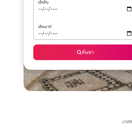
เช็คอิน
เช็คเอาท์
ค้นหา
เกสต