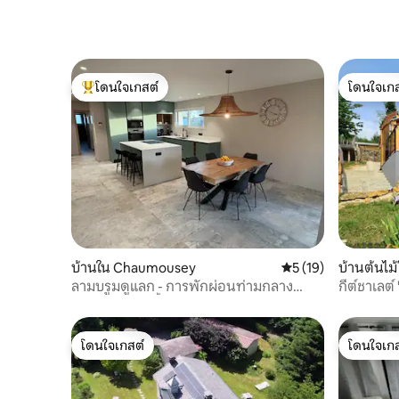
โดนใจเกสต์
โดนใจเกส
โดนใจเกสต์ที่สุด
โดนใจเกส
บ้านใน Chaumousey
คะแนนเฉลี่ย 5 จาก 5,
5 (19)
บ้านต้นไม้
ลามบรูมดูแลก - การพักผ่อนท่ามกลาง
กีต์ชาเลต์
ธรรมชาติและน้ำ
โดนใจเกสต์
โดนใจเกส
โดนใจเกสต์
โดนใจเกส