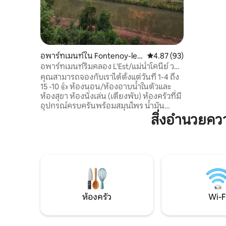
แจ้งมากมาย
เครื่องหมา
รีสอร์ทลา
บ้านหลังที
ตั้งแต่วันที
อพาร์ทเมนท์ใน Fontenoy-le-
คะแนนเฉลี่ย 4.87 จาก 5, 
4.87 (93)
Château
อพาร์ทเมนท์ริมคลอง L'Est/แม่น้ำโคนีย์ วอ
สจ์
คุณสามารถจองกับเราได้ตั้งแต่วันที่ 1-4 ถึง
15 -10 👍 ห้องนอน/ห้องอาบน้ำในตัวและ
ห้องสุขา ห้องนั่งเล่น (เตียงพับ) ห้องครัวที่มี
อุปกรณ์ครบครันพร้อมสมุนไพร น้ำมัน
กาแฟ และชา ทีวีพร้อมดู NLZIET และช่อง
สิ่งอำนวยค
ฝรั่งเศสทั้งหมด มีไฟเบอร์ไวไฟ ที่พักที่เหมาะ
สำหรับนักเดินป่า นักสกี และนักปั่นจักรยาน
บนเส้นทางปั่นจักรยาน La voie bleue,
Santiago de Compostella, Benjaminse
route Maas และ Barcelona โรงอาบน้ำใน
บริเวณใกล้เคียง ในฤดูร้อนมีห้องใต้หลังคา
มากมายให้ไปเยี่ยมชม ไม่มีค่าทำความ
สะอาด ดังนั้นโปรดรักษาความเป็นระเบียบ
ห้องครัว
Wi-F