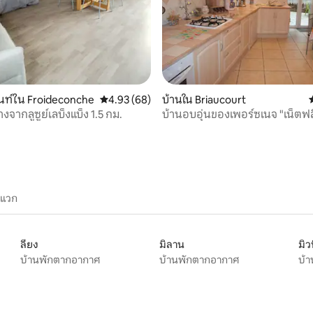
23 รีวิว
นท์ใน Froideconche
คะแนนเฉลี่ย 4.93 จาก 5, 68 รีวิว
4.93 (68)
บ้านใน Briaucourt
่ห่างจากลูซูย์เลบ็งแบ็ง 1.5 กม.
บ้านอบอุ่นของเพอร์ซเนจ "เน็ตฟล
ะแวก
ลียง
มิลาน
มิว
บ้านพักตากอากาศ
บ้านพักตากอากาศ
บ้