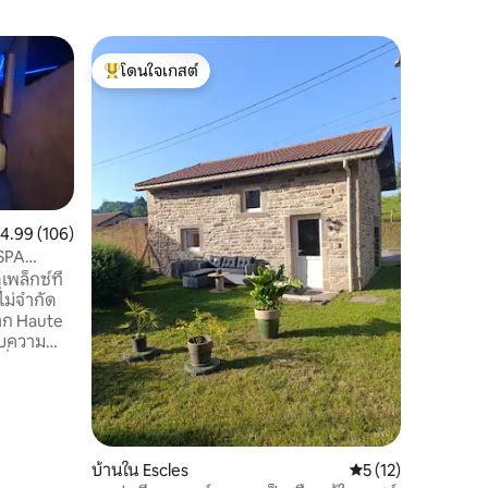
บ้านใน B
โดนใจเกสต์
ซูเปอร์โ
ห้องรักเข
โดนใจเกสต์ที่สุด
ซูเปอร์โ
ต้องการห
โลกใช่ไห
ช่วงเวลาอั
กับคุณเลย! มาสูดอากาศบริสุ
บรรยากาศ
ทั้งหมดข
เวลาจะยัง
ะแนนเฉลี่ย 4.99 จาก 5, 106 รีวิว
4.99 (106)
ความสุขส
SPA
หรือมากกว
พล็กซ์ที่
ประสบการณ
้ไม่จำกัด
ปกติของส
จาก Haute
หรือฟื้น
ับความ
ี่สวยงาม
ลายและ
ื้นที่
่เต็มไป
ี่เท้าของ
องฮัมมัม
บ้านใน Escles
คะแนนเฉลี่ย 5 จาก 5,
5 (12)
้องนั่ง