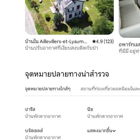
บ้านใน Aillevillers-et-Lyaumon
คะแนนเฉลี่ย 4.9 จาก 5, 1
4.9 (123)
อพาร์ทเม
t
บ้านปรับอากาศที่เงียบสงบติดกับป่า
ที่มีมี อยู
จุดหมายปลายทางน่าสำรวจ
จุดหมายปลายทางใกล้ๆ
สถานที่ท่องเที่ยวยอดนิยมในล
ปารีส
นีซ
บ้านพักตากอากาศ
บ้านพักตากอากาศ
บรัสเซลส์
แสดงมากขึ้น
บ้านพักตากอากาศ