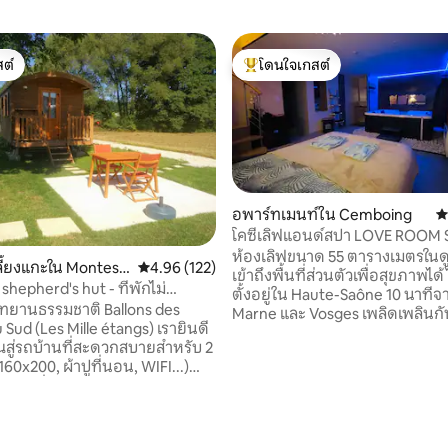
ต์
โดนใจเกสต์
ต์
โดนใจเกสต์ที่สุด
อพาร์ทเมนท์ใน Cemboing
ค
โคซี่เลิฟแอนด์สปา LOVE ROOM 
HAMMAM sauna privé
ห้องเลิฟขนาด 55 ตารางเมตรในดูเ
ี้ยงแกะใน Montess
คะแนนเฉลี่ย 4.96 จาก 5, 122 รีวิว
4.96 (122)
เข้าถึงพื้นที่ส่วนตัวเพื่อสุขภาพได
hepherd's hut - ที่พักไม่
ตั้งอยู่ใน Haute-Saône 10 นาที
นอุทยานธรรมชาติ Ballons des
Marne และ Vosges เพลิดเพลินก
Sud (Les Mille étangs) เรายินดี
สงบของชนบทและค้นพบภูมิภาคท
ณสู่รถบ้านที่สะดวกสบายสำหรับ 2
ของเรา... การพักผ่อนการผ่อนค
160x200, ผ้าปูที่นอน, WIFI...)
ความเป็นอยู่ที่ดีเป็นคำสำคัญของพ
แบบฝรั่งเศสหรือรัสเซีย,
ดักแด้ของเรา หลบหนีใต้ท้องฟ้าที
ำแบบนอร์ดิกส่วนตัวและซาวน่า
ด้วยดวงดาวผ่อนคลายในสปาจริงท
สงบ
เตียงเพลิดเพลินกับความอบอุ่นข
วยธรรมชาติ กิจกรรมกลาง
หรือซาวน่า คอทเทจยังมีห้องครัวห