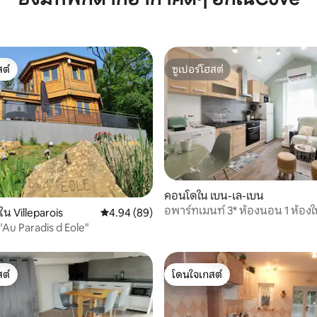
ต์
ซูเปอร์โฮสต์
ต์
ซูเปอร์โฮสต์
คอนโดใน เบน-เล-เบน
อพาร์ทเมนท์ 3* ห้องนอน 1 ห้องใ
 19 รีวิว
ใน Villeparois
คะแนนเฉลี่ย 4.94 จาก 5, 89 รีวิว
4.94 (89)
บรรยากาศเงียบสงบ
 "Au Paradis d Eole"
ต์
โดนใจเกสต์
ต์
โดนใจเกสต์