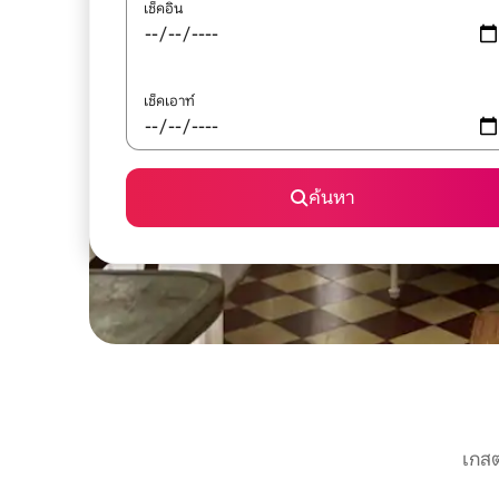
เช็คอิน
เช็คเอาท์
ค้นหา
เกสต