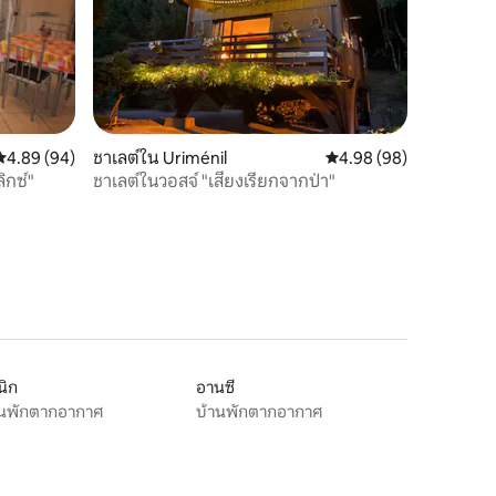
คะแนนเฉลี่ย 4.89 จาก 5, 94 รีวิว
4.89 (94)
ชาเลต์ใน Uriménil
คะแนนเฉลี่ย 4.98 จาก 5,
4.98 (98)
ิกซ์"
ชาเลต์ในวอสจ์ "เสียงเรียกจากป่า"
นิก
อานซี
านพักตากอากาศ
บ้านพักตากอากาศ