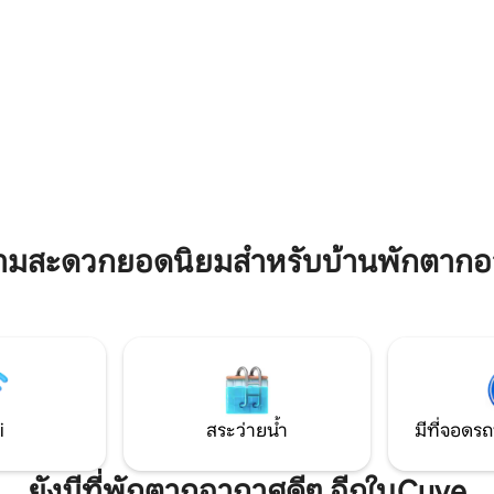
: เส้นทางเดินป่าที่มี
เล่นห้องน้ำห้องสุขาและระเบียงที่
ย บริการเช่าจักรยาน ใกล้กับสกี
ครบครัน...
 แพลนช์ เดอ เบล ฟิลส์ ค้นหารถ
่ 2 ของเราสำหรับ 4-6 คน (ว่าง
่ 13 ก.พ.)
93 รีวิว
วามสะดวกยอดนิยมสำหรับบ้านพักตาก
i
สระว่ายน้ำ
มีที่จอดรถ
ยังมีที่พักตากอากาศดีๆ อีกในCuve