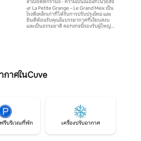
ลาเปอตีตกรานจ์ - ความเป็นเนื้อแท้ในวอสจ์
มีอุปกรณ์
🌿 La Petite Grange – Le Grand Meix เป็น
โรงตีเหล็กเก่าที่ได้รับการปรับปรุงใหม่ และ
ยินดีต้อนรับคุณในบรรยากาศที่เงียบสงบ
และเป็นธรรมชาติ คอทเทจนี้รองรับผู้ใหญ่
ได้สูงสุด 2 คนและเด็ก 2 คนด้วยโซฟาเบด
ห้องครัวอุปกรณ์ครบครัน ห้องนอนสบาย
พร้อมเตียงควีนไซส์ ห้องน้ำพร้อมฝักบัว จา
กกีต คุณสามารถเดินป่าได้โดยตรงโดย
เฉพาะไปยังวาลลอนแซ็งมาร์แต็ง รวม
ผ้าปูที่นอนผ้าขนหนูและการทำความสะอาด
อาหารเช้า อาหารเรียกน้ำย่อย ถา
อากาศในCuve
ดราเคลต์... ตามคำขอ คิดค่าใช้จ่ายเพิ่มเติม
ฟรีบริเวณที่พัก
เครื่องปรับอากาศ