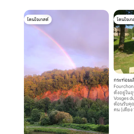
โดนใจเกสต์
โดนใจเกส
โดนใจเกสต์
โดนใจเกส
กระท่อมเล
aux
Fourchon s
ธรรมดา
ตั้งอยู่ใ
Vosges du 
ต้อนรับคุ
คน (เตียง 
อาหารเช้า
อ่างอาบน้
ตามคำขอ) คุณจะได้พักผ่อนอย่างเงียบ
และล้อมรอบด้