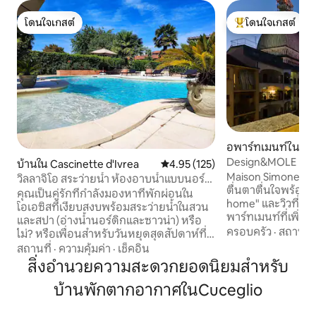
โดนใจเกสต์
โดนใจเกสต์
โดนใจเกสต์
โดนใจเกสต์ที่สุด
อพาร์ทเมนท์ใน Ce
Design&MOLE Pano
บ้านใน Cascinette d'Ivrea
คะแนนเฉลี่ย 4.95 จาก 5, 125 รีวิว
4.95 (125)
เมืองตูริน
Maison Simone ✨ เ
วิลลาจิโอ สระว่ายน้ำ ห้องอาบน้ำแบบนอร์
ตื่นตาตื่นใจพร้อม 
ดิก ซาวน่า สำหรับใช้งานโดยเฉพาะ
คุณเป็นคู่รักที่กำลังมองหาที่พักผ่อนใน
home" และวิวที่สว
โอเอซิสที่เงียบสงบพร้อมสระว่ายน้ำในสวน
พาร์ทเมนท์ที่เพิ่งไ
และสปา (อ่างน้ำนอร์ดิกและซาวน่า) หรือ
สไตล์โดดเด่นให้ค
ครอบครัว
·
สถานที่
ไม่? หรือเพื่อนสำหรับวันหยุดสุดสัปดาห์ที่
สบาย คุณสามารถเดินสำรวจ MOLE
แตกต่างกัน? หรือสำหรับวันเกิด? หรือ
สถานที่
·
ความคุ้มค่า
·
เช็คอิน
ใจกลางเมืองที่มีค
สำหรับวันครบรอบ? หรือจะเป็นของขวัญ
สิ่งอำนวยความสะดวกยอดนิยมสำหรับ
ประวัติศาสตร์ พิพ
สำหรับวันหยุดสุดสัปดาห์ดีไหม? หรือกำลัง
จัตุรัส และมุมที่มีเ
บ้านพักตากอากาศในCuceglio
เดินทางอยู่? วิลล่าจิโอสำหรับคุณ! ในฤดู
ชิมอาหารท้องถิ่นที่
ใบไม้ผลิและฤดูร้อน มีสระว่ายน้ำพร้อมจา
พื้นที่สำหรับคนเดิน
กุซซี่และห้องครัวกลางแจ้งที่มีอุปกรณ์ครบ