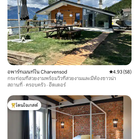
อพาร์ทเมนท์ใน Charvensod
คะแนนเฉลี่ย 4.
4.93 (58)
กระท่อมที่สวยงามพร้อมวิวที่สวยงามและมีห้องซาวน่า
สถานที่
·
ครอบครัว
·
ฮีตเตอร์
โดนใจเกสต์
โดนใจเกสต์ที่สุด