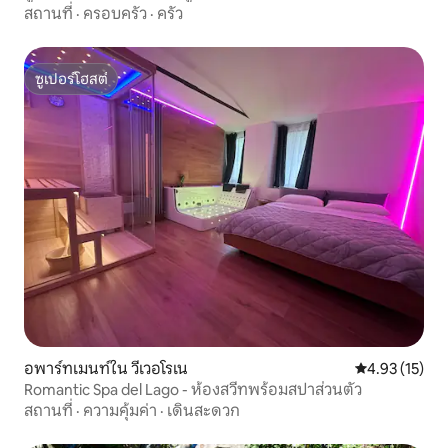
สถานที่
·
ครอบครัว
·
ครัว
ซูเปอร์โฮสต์
ซูเปอร์โฮสต์
อพาร์ทเมนท์ใน วีเวอโรเน
คะแนนเฉลี่ย 4.
4.93 (15)
Romantic Spa del Lago - ห้องสวีทพร้อมสปาส่วนตัว
สถานที่
·
ความคุ้มค่า
·
เดินสะดวก