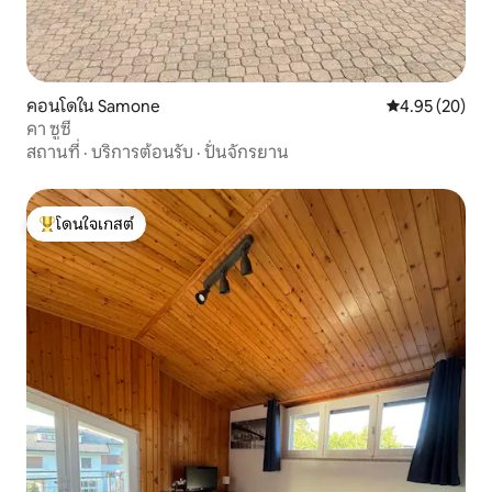
คอนโดใน Samone
คะแนนเฉลี่ย 4.
4.95 (20)
คา ซูซี่
สถานที่
·
บริการต้อนรับ
·
ปั่นจักรยาน
โดนใจเกสต์
โดนใจเกสต์ที่สุด