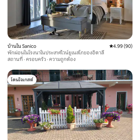
บ้านใน Sanico
คะแนนเฉลี่ย 4.9
4.99 (90)
พักผ่อนในโรงนาในประเทศไวน์ยูเนสโกของอิตาลี
สถานที่
·
ครอบครัว
·
ความถูกต้อง
โดนใจเกสต์
โดนใจเกสต์