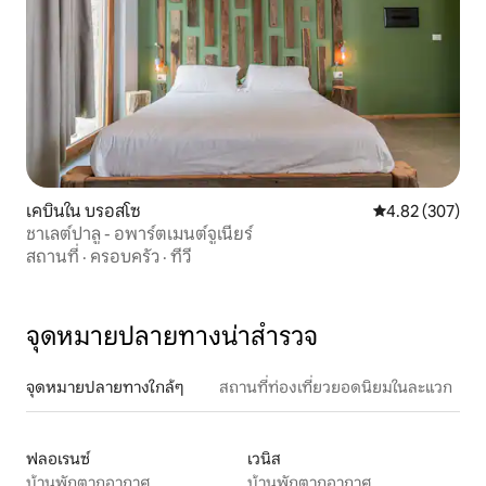
เคบินใน บรอสโซ
คะแนนเฉลี่ย 4.8
4.82 (307)
ชาเลต์ปาลู - อพาร์ตเมนต์จูเนียร์
สถานที่
·
ครอบครัว
·
ทีวี
จุดหมายปลายทางน่าสำรวจ
จุดหมายปลายทางใกล้ๆ
สถานที่ท่องเที่ยวยอดนิยมในละแวก
ฟลอเรนซ์
เวนิส
บ้านพักตากอากาศ
บ้านพักตากอากาศ