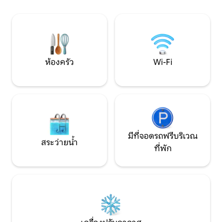
ย่านที่ซ่อนจิตวิ
ครัน! ในวันที่ฝนตกและอากาศหนาว… ให้
บรรยากาศทูรินที่แท้
คุณได้ผ่อนคลาย พร้อมดื่มด่ำกับฟองอาบ
น้ำ ความอบอุ่น และการดูแลอย่างเอาใจใส่
ในสปาและห้องออกกำลังกายของเรา ที่พัก
นี้เป็นบ้านที่เป็นอิสระอย่างสมบูรณ์ ล้อม
รอบด้วยความเขียวขจี สำหรับการใช้งาน
ห้องครัว
Wi-Fi
แบบส่วนตัวสำหรับผู้เข้าพักของเรา
มีที่จอดรถฟรีบริเวณ
สระว่ายน้ำ
ที่พัก