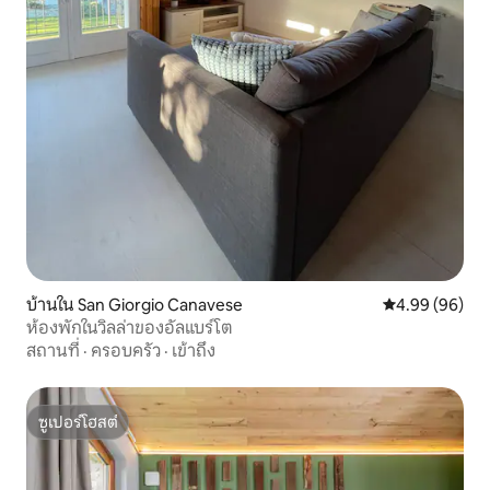
บ้านใน San Giorgio Canavese
คะแนนเฉลี่ย 4.9
4.99 (96)
ห้องพักในวิลล่าของอัลแบร์โต
สถานที่
·
ครอบครัว
·
เข้าถึง
ซูเปอร์โฮสต์
ซูเปอร์โฮสต์