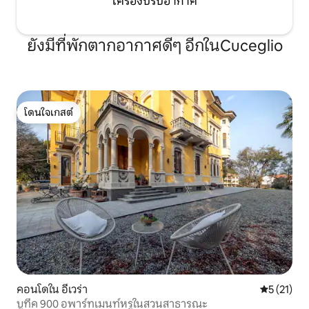
เครื่องปรับอากาศ
ยังมีที่พักตากอากาศดีๆ อีกในCuceglio
โดนใจเกสต์
โดนใจเกสต์
คอนโดใน อีเวร่า
คะแนนเฉลี่ย
5 (21)
บูทีค 900 อพาร์ทเมนท์หรูในสวนสาธารณะ