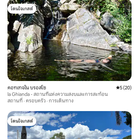
โดนใจเกสต์
โดนใจเกสต์
คอทเทจใน บรอสโซ
คะแนนเฉลี่ย
5 (20)
la Ghianda - สถานที่แห่งความสงบและการสะท้อน
สถานที่
·
ครอบครัว
·
การเดินทาง
โดนใจเกสต์
โดนใจเกสต์