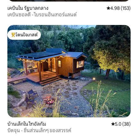
เคบินใน รัฐบาลกลาง
คะแนนเฉลี่ย 4.9
4.98 (153)
เคบินซอลตี้ - ไบรอนฮินเทอร์แลนด์
โดนใจเกสต์
โดนใจเกสต์ที่สุด
บ้านเล็กใน ไทอัลกัม
คะแนนเฉลี่ย 5
5.0 (38)
บิดจุน - ชิ้นส่วนเล็กๆ ของสวรรค์