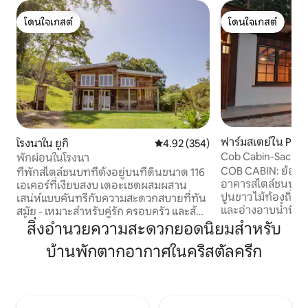
โดนใจเกสต์
โดนใจเกสต์
โดนใจเกสต์
โดนใจเกสต์
ฟาร์มสเตย์ใน Pum
โรงนาใน ยูกิ
คะแนนเฉลี่ย 4.92 จาก 5, 354 รีวิว
4.92 (354)
Cob Cabin-Sacred
พักผ่อนในโรงนา
COB CABIN: ย้อนเ
ที่พักสไตล์ชนบทที่ตั้งอยู่บนที่ดินขนาด 116
อาคารสไตล์ชนบทที่
เอเคอร์ที่เงียบสงบ เดอะเชดผสมผสาน
ปูนขาว ไม้ท้องถิ่น
เสน่ห์แบบคันทรีกับความสะดวกสบายที่ทัน
และอ่างอาบน้ำหิน ส
สมัย - เหมาะสำหรับคู่รัก ครอบครัว และสัตว์
สงบท่ามกลางธรรมชาติ การพัก
เลี้ยง เพลิดเพลินกับการใช้ชีวิตแบบเปิดโล่ง
สิ่งอำนวยความสะดวกยอดนิยมสำหรับ
ส่วนตัว (เช่น ไม่มีผู้
พร้อมห้องครัวที่มีอุปกรณ์ครบครันและ
บ้านพักตากอากาศในคริสตัลครีก
และเงียบสงบ เตียงค
ห้องน้ำที่ทันสมัย ห้องนอนชั้นลอยมีเตียง
เดี่ยว 2 เตียง) อ่างอาบน้ำกลางแจ้งสุดโร
คิงไซส์ ในขณะที่ชั้นล่างมีเลานจ์ที่อบอุ่น
แมนติกห้องครัวที่
พร้อมเตียงเดย์เบดที่เปลี่ยนเป็นเตียงคู่
บาร์บีคิวกลางแจ้งหลุมก่อไฟ ตั้
สำหรับผู้เข้าพักเสริมได้ ผ่อนคลายบน
ในแอ่งภูเขาไฟ ที่ตี
ระเบียงและดื่มด่ำกับวิวทิวทัศน์อันน่าทึ่ง