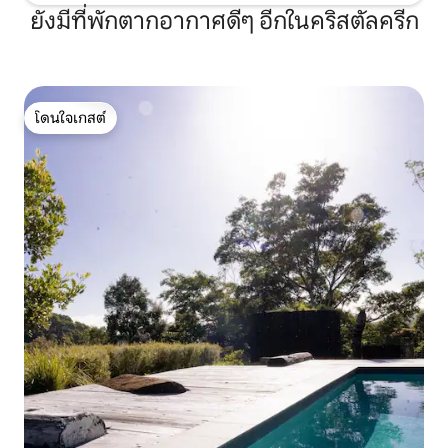
ยังมีที่พักตากอากาศดีๆ อีกในคริสตัลครีก
โดนใจเกสต์
โดนใจเกสต์