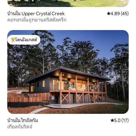
บ้านใน Upper Crystal Creek
คะแนนเฉลี่ย 4.
4.89 (45)
คอทเทจในอุทยานคริสตัลครีก
โดนใจเกสต์
โดนใจเกสต์ที่สุด
บ้านใน ไทอัลกัม
คะแนนเฉลี่ย 5
5.0 (17)
เทียลกัมริดจ์