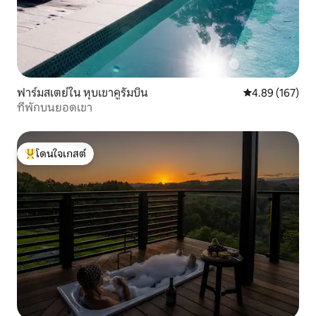
ฟาร์มสเตย์ใน หุบเขาคูรัมบิน
คะแนนเฉลี่ย 4.8
4.89 (167)
ที่พักบนยอดเขา
โดนใจเกสต์
โดนใจเกสต์ที่สุด