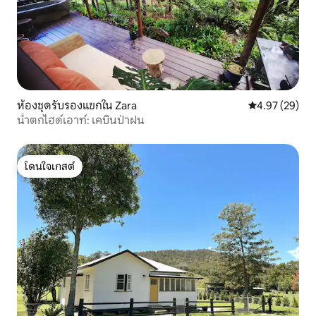
ห้องชุดรับรองแขกใน Zara
คะแนนเฉลี่ย 4.
4.97 (29)
น้ำตกไฮด์เอาท์: เคบินป่าฝน
โดนใจเกสต์
โดนใจเกสต์