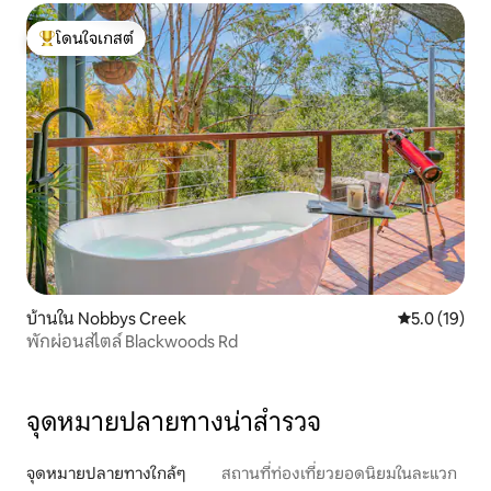
โดนใจเกสต์
โดนใจเกสต์ที่สุด
บ้านใน Nobbys Creek
คะแนนเฉลี่ย 5
5.0 (19)
พักผ่อนสไตล์ Blackwoods Rd
จุดหมายปลายทางน่าสำรวจ
จุดหมายปลายทางใกล้ๆ
สถานที่ท่องเที่ยวยอดนิยมในละแวก