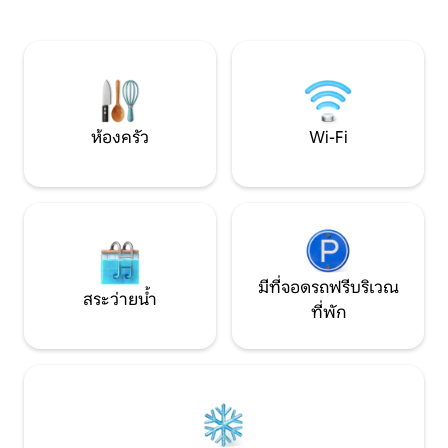
ถนนเงียบสงบมีที่จอดรถริมถนน นำสัตว์
อยู่ในทำเลที่เหมา
เลี้ยงเข้ามาได้ (สูงสุด 2 ตัว) การเดินทาง:
Aintree ที่ครอสบีบ
สถานีรถไฟวอเตอร์ลูใช้เวลาเดิน 5 นาที (0.2
มากมาย ขับรถไปยัง
ม.) ใจกลางเมืองลิเวอร์พูล - เดินทางโดย
พาร์คและออคตัน - 
รถไฟ 20 นาที
แห่งภาคเหนือได้ใน
ห้องครัว
Wi-Fi
มีที่จอดรถฟรีบริเวณ
สระว่ายน้ำ
ที่พัก