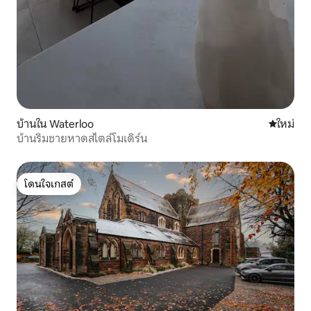
บ้านใน Waterloo
ที่พักใหม่
ใหม่
บ้านริมชายหาดสไตล์โมเดิร์น
โดนใจเกสต์
โดนใจเกสต์