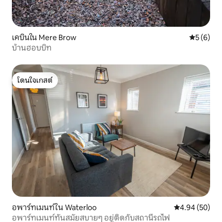
เคบินใน Mere Brow
คะแนนเฉลี่
5 (6)
บ้านฮอบบิท
โดนใจเกสต์
โดนใจเกสต์
อพาร์ทเมนท์ใน Waterloo
คะแนนเฉลี่ย 4.
4.94 (50)
อพาร์ทเมนท์ทันสมัยสบายๆ อยู่ติดกับสถานีรถไฟ