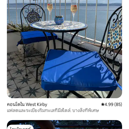
คอนโดใน West Kirby
คะแนนเฉลี่ย 4.
4.99 (85)
แฟลตและระเบียงริมทะเลที่มีสไตล์: บางสิ่งที่พิเศษ