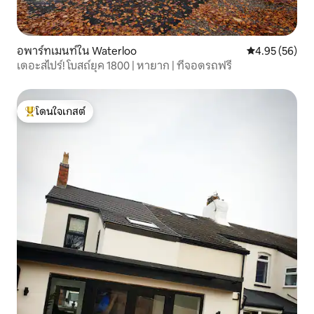
อพาร์ทเมนท์ใน Waterloo
คะแนนเฉลี่ย 4.
4.95 (56)
เดอะสไปร์! โบสถ์ยุค 1800 | หายาก | ที่จอดรถฟรี
โดนใจเกสต์
โดนใจเกสต์ที่สุด