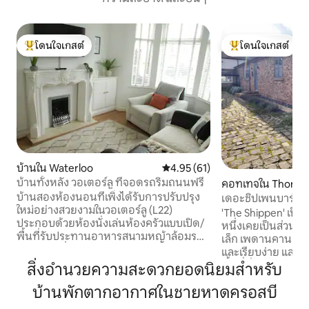
โดนใจเกสต์
โดนใจเกสต์
โดนใจเกสต์ที่สุด
โดนใจเกสต์ที่สุด
บ้านใน Waterloo
คะแนนเฉลี่ย 4.95 จาก 5, 61 รีวิว
4.95 (61)
บ้านทั้งหลัง วอเตอร์ลู ที่จอดรถริมถนนฟรี
คอทเทจใน Thornt
บ้านสองห้องนอนที่เพิ่งได้รับการปรับปรุง
เดอะชิปเพนบาร์นส
ใหม่อย่างสวยงามในวอเตอร์ลู (L22)
ลิเวอร์พูล
'The Shippen' เป็น
ประกอบด้วยห้องนั่งเล่นห้องครัวแบบเปิด/
หนึ่งเคยเป็นส่วน
พื้นที่รับประทานอาหารสนามหญ้าล้อมรอบ
เล็ก เพดานคานสูงให
ขนาดเล็กที่มีแสงแดดส่องถึง 2 ห้องนอน
และเรียบง่าย และเตา
ห้องทำงานและห้องน้ำ บ้านหลังนี้อยู่ใกล้
พื้นที่นั่งเล่นอบอุ่น 
สิ่งอำนวยความสะดวกยอดนิยมสำหรับ
กับ Anthony Gormley's Iron Men,
เข้าพักหลายคนกลับ
Lakeside Adventure Centre, Crosby
บ้านพักตากอากาศในชายหาดครอสบี
ในการสำรวจเมืองชา
Coastal Park, ร้านค้า, บาร์และร้านอาหาร
สบีไปจนถึงเซาท์พอร