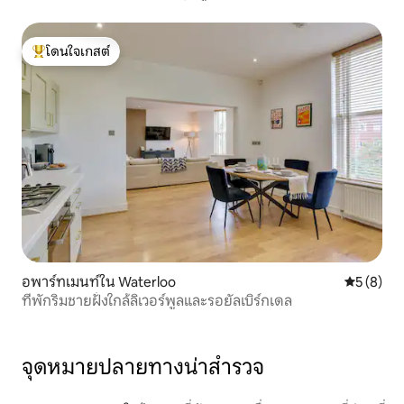
โดนใจเกสต์
โดนใจเกสต์ที่สุด
อพาร์ทเมนท์ใน Waterloo
คะแนนเฉลี่
5 (8)
ที่พักริมชายฝั่งใกล้ลิเวอร์พูลและรอยัลเบิร์กเดล
จุดหมายปลายทางน่าสำรวจ