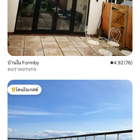
บ้านใน Formby
คะแนนเฉลี่ย 4.
4.92 (76)
ดอร่าคอทเทจ
โดนใจเกสต์
โดนใจเกสต์ที่สุด