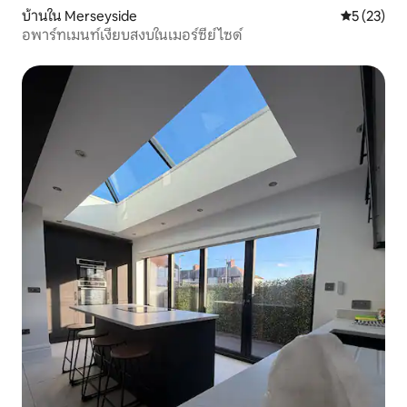
บ้านใน Merseyside
คะแนนเฉลี่ย
5 (23)
อพาร์ทเมนท์เงียบสงบในเมอร์ซีย์ไซด์