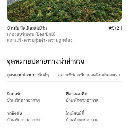
บ้านใน วิลเลียมสเบิร์ก
คะแนนเฉลี่ย
5 (21)
เดอะแบร์สเดน (BearBnB)
สถานที่
·
ความคุ้มค่า
·
ความถูกต้อง
จุดหมายปลายทางน่าสำรวจ
จุดหมายปลายทางใกล้ๆ
สถานที่ท่องเที่ยวยอดนิยมในละแวก
นิวยอร์ก
ฟิลาเดลเฟีย
บ้านพักตากอากาศ
บ้านพักตากอากาศ
วอชิงตัน
โอเชียนซิตี้
บ้านพักตากอากาศ
บ้านพักตากอากาศ