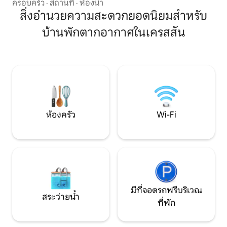
และอีเบนส์เบิร์ก มี UPJ, ภูเขาอะโลยเซียส,
ครอบครัว
·
สถานที่
·
ห้องน้ำ
พร้อมดื่มไวน์สักแ
เซนต์ฟรานซิส และสนามบินจอห์นส์ทาวน์-
สิ่งอำนวยความสะดวกยอดนิยมสำหรับ
ตกดิน ใกล้แหล่งช้อ
แคมเบรียเคาน์ตีอยู่ใกล้ ๆ ประมาณ 1 ชั่วโมง
พยาบาล UPMC, PS
บ้านพักตากอากาศในเครสสัน
10 นาทีถึงรัฐเพนน์ ใกล้ทางเข้าสู่เส้นทาง
Curve, Canoe Creek
เดินชมธรรมชาติพาธออฟเดอะฟลัดเทรล
US 22
พื้นที่นั่งเล่น 600 ตร.ฟ. พร้อมระเบียง
เครื่องปรับอากาศของใช้จำเป็นในครัวกาแฟ
และลังสุนัข เตียง (K) และโซฟาเบด (Q) ที่
จอดรถส่วนตัวสำหรับที่ชาร์จรถยนต์ไฟฟ้า
มหาวิทยาลัย 1 คันพร้อมชั้น 2 ในที่พักมีที่
จอดรถริมถนน
ห้องครัว
Wi-Fi
มีที่จอดรถฟรีบริเวณ
สระว่ายน้ำ
ที่พัก