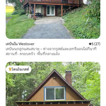
เคบินใน Westover
คะแนนเฉลี่ย
5 (27)
เคบินนกฮูกแสนสบาย ~ ห่างจากรูสต์และเชทรีมอนไม่กี่นาที
สถานที่
·
ครอบครัว
·
พื้นที่กลางแจ้ง
โดนใจเกสต์
โดนใจเกสต์ที่สุด