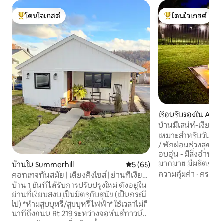
โดนใจเกสต์
โดนใจเกสต์
โดนใจเกสต์ที่สุด
โดนใจเกสต์ที่สุด
เรือนรับรองใน Alt
บ้านมีเสน่ห์-เงียบ
สะดวกทันสมัยและ W
เหมาะสำหรับวันแข่ง
/ พักผ่อนช่วงสุดส
อบอุ่น - มีสิ่งอำ
มากมาย มีผลิตภัณ
บ้านใน Summerhill
คะแนนเฉลี่ย 5 จาก 5, 65 รีวิว
5 (65)
ผลิตภัณฑ์ซักรีดที่
ความคุ้มค่า
·
ครอบค
คอทเทจทันสมัย | เตียงคิงไซส์ | ย่านที่เงียบ
อย่างดี ตื่นขึ้นม
สงบ
บ้าน 1 ชั้นที่ได้รับการปรับปรุงใหม่ ตั้งอยู่ใน
อย่างสบายตลอดคื
ย่านที่เงียบสงบ เป็นมิตรกับสุนัข (เป็นกรณี
อาหารเช้าเป็นไข่จาก
ไป) *ห้ามสูบบุหรี่/สูบบุหรี่ไฟฟ้า* ใช้เวลาไม่กี่
ห้องครัวที่มีอุปกร
นาทีถึงถนน Rt 219 ระหว่างจอห์นส์ทาวน์
เที่ยวมาทั้งวัน ให