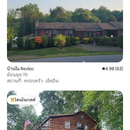
บ้านใน Revloc
คะแนนเฉลี่ย 4.
4.98 (63)
ย้อนยุค 70
สถานที่
·
ครอบครัว
·
เช็คอิน
โดนใจเกสต์
โดนใจเกสต์ที่สุด