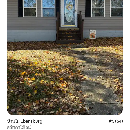
บ้านใน Ebensburg
คะแนนเฉลี่ย
5 (54)
สวีทคาโรไลน์