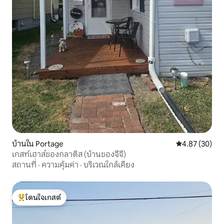
บ้านใน Portage
คะแนนเฉลี่ย 4.
4.87 (30)
เกสท์เฮาส์ของกลาดิส (บ้านของจีจี)
สถานที่
·
ความคุ้มค่า
·
บริเวณใกล้เคียง
โดนใจเกสต์
โดนใจเกสต์ที่สุด