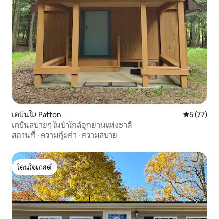
เคบินใน Patton
คะแนนเฉลี่ย
5 (77)
เคบินสบายๆ ในป่าใกล้อุทยานแห่งชาติ
สถานที่
·
ความคุ้มค่า
·
ความสบาย
โดนใจเกสต์
โดนใจเกสต์