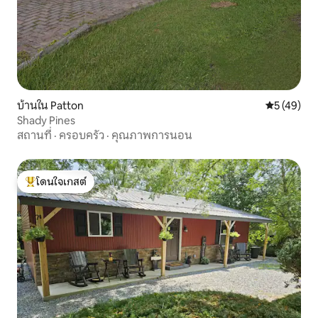
บ้านใน Patton
คะแนนเฉลี่ย
5 (49)
Shady Pines
สถานที่
·
ครอบครัว
·
คุณภาพการนอน
โดนใจเกสต์
โดนใจเกสต์ที่สุด