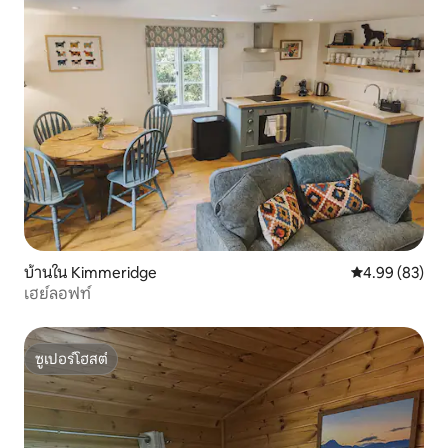
บ้านใน Kimmeridge
คะแนนเฉลี่ย 4.
4.99 (83)
เฮย์ลอฟท์
ซูเปอร์โฮสต์
ซูเปอร์โฮสต์