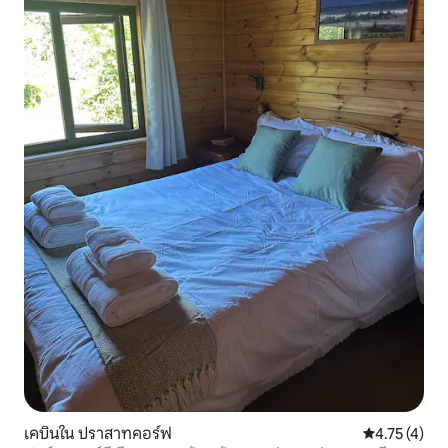
เคบินใน ปราสาทคอร์ฟ
คะแนนเฉลี่ย 4
4.75 (4)