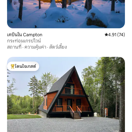
เคบินใน Campton
คะแนนเฉลี่ย 4.
4.91 (74)
กระท่อมเกรปไวน์
สถานที่
·
ความคุ้มค่า
·
สัตว์เลี้ยง
โดนใจเกสต์
โดนใจเกสต์ที่สุด