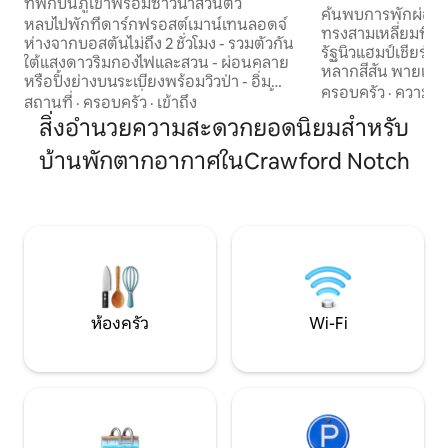
ที่พักบนภูเขาพร้อมซาวน่าส่วนตัว
ค้นพบการพักผ่อนใ
หลบไปพักที่ดาร์กฟรอสต์เมาน์เทนลอดจ์
ทรงสามเหลี่ยมที่มี
ห่างจากบอสตันไม่ถึง 2 ชั่วโมง - รวมตัวกัน
รัฐนิวแฮมป์เชียร์! 
ใต้แสงดาวริมกองไฟและสวน - ผ่อนคลาย
หลากสีสัน พายเรื
หรือปิ้งย่างบนระเบียงพร้อมวิวป่า - อิ่ม
ระยับ หรือจะไปผจ
ครอบครัว
·
ความคุ้
อร่อยกับบ้านพักที่เหมาะสำหรับสัตว์เลี้ยง -
สถานที่
·
ครอบครัว
·
เข้าถึง
ก็ได้ หลังจากออกไป
เล่นสกีที่ภูเขาแร็กเก็ดและเทนนีที่อยู่ใกล้
สิ่งอำนวยความสะดวกยอดนิยมสำหรับ
กลับมาพักผ่อนบนด
เคียง - สำรวจการเดินป่า การปั่นจักรยาน
เตาย่าง และรับปร
บ้านพักตากอากาศในCrawford Notch
และการเดินลุยหิมะใกล้เคียงที่เวลลิงตัน
ไม่ว่าคุณจะวางแผ
อุทยานแห่งรัฐคาร์ดิแกนเมาน์เทน AMC
ติกหรือการพักผ่อน
คาร์ดิแกนลอดจ์ กำลังมองหาทางเลือกอยู่
ด้วยความสนุกสนาน อ
หรือเปล่า? เข้าไปที่โพรไฟล์เจ้าของที่พัก
การผสมผสานที่สม
Airbnb ของฉันเพื่อสำรวจเคบินที่พร้อมให้
สะดวกสบาย เสน่ห
บริการ 3 แห่งของเรา: มิลมูน เอ-เฟรม, เคบิน
ธรรมชาติ หลีกหนีค
แบล็คด็อก, ดาร์กฟรอสต์ลอดจ์
พิเศษในแดนเบอรีเ
ห้องครัว
Wi-Fi