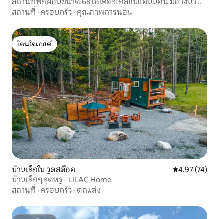
สถานที่พักผ่อนขนาด 68 เอเคอร์ใกล้กับแคนนอน มีอ่างน้ำ
ร้อนและทางเข้าทะเลสาบ
สถานที่
·
ครอบครัว
·
คุณภาพการนอน
โดนใจเกสต์
โดนใจเกสต์
บ้านเล็กใน วูดสต๊อค
คะแนนเฉลี่ย 4.
4.97 (74)
บ้านเล็กๆ สุดหรู - LILAC Home
สถานที่
·
ครอบครัว
·
ตกแต่ง