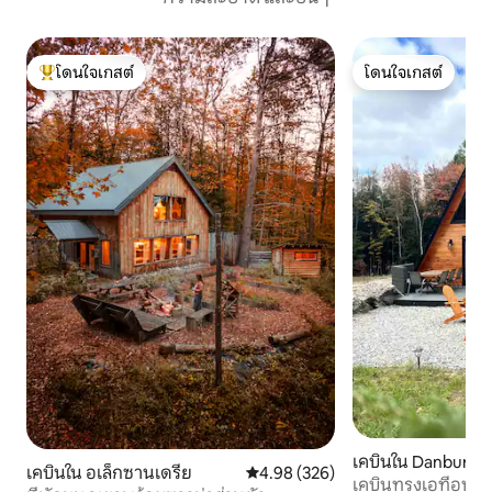
โดนใจเกสต์
โดนใจเกสต์
โดนใจเกสต์ที่สุด
โดนใจเกสต์
เคบินใน Danbury
เคบินใน อเล็กซานเดรีย
คะแนนเฉลี่ย 4.98 จาก 5, 326 รีวิว
4.98 (326)
เคบินทรงเอที่อบอุ่