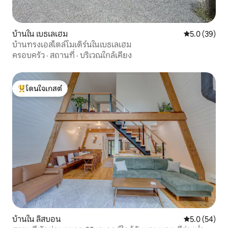
บ้านใน เบธเลเฮม
คะแนนเฉลี่ย 5
5.0 (39)
บ้านทรงเอสไตล์โมเดิร์นในเบธเลเฮม
ครอบครัว
·
สถานที่
·
บริเวณใกล้เคียง
โดนใจเกสต์
โดนใจเกสต์ที่สุด
บ้านใน ลิสบอน
คะแนนเฉลี่ย 5
5.0 (54)