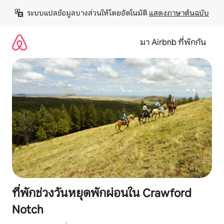
ข้าม
ระบบแปลข้อมูลบางส่วนให้โดยอัตโนมัติ 
แสดงภาษาต้นฉบับ
ไป
ยัง
เนื้อหา
มา Airbnb ที่พักกัน
ที่พักช่วงวันหยุดพักผ่อนใน Crawford
Notch