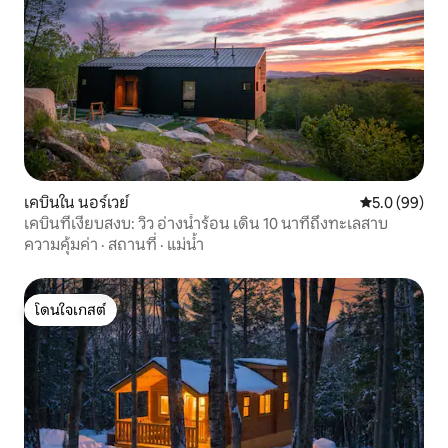
เคบินใน นอร์เวย์
คะแนนเฉลี่ย 5
5.0 (99)
เคบินที่เงียบสงบ: วิว อ่างน้ำร้อน เดิน 10 นาทีถึงทะเลสาบ
ความคุ้มค่า
·
สถานที่
·
แม่น้ำ
โดนใจเกสต์
โดนใจเกสต์