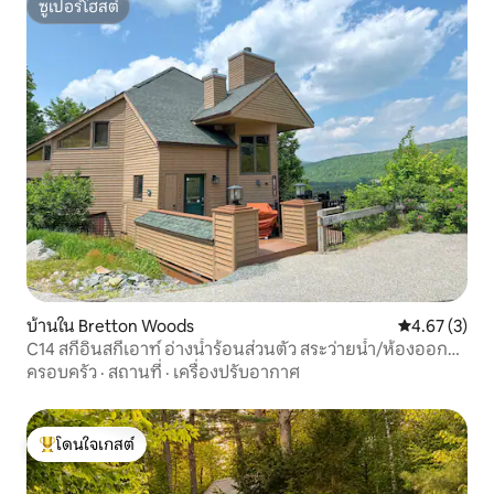
ซูเปอร์โฮสต์
ซูเปอร์โฮสต์
บ้านใน Bretton Woods
คะแนนเฉลี่ย 4
4.67 (3)
C14 สกีอินสกีเอาท์ อ่างน้ำร้อนส่วนตัว สระว่ายน้ำ/ห้องออก
กำลังกาย MVG
ครอบครัว
·
สถานที่
·
เครื่องปรับอากาศ
โดนใจเกสต์
โดนใจเกสต์ที่สุด