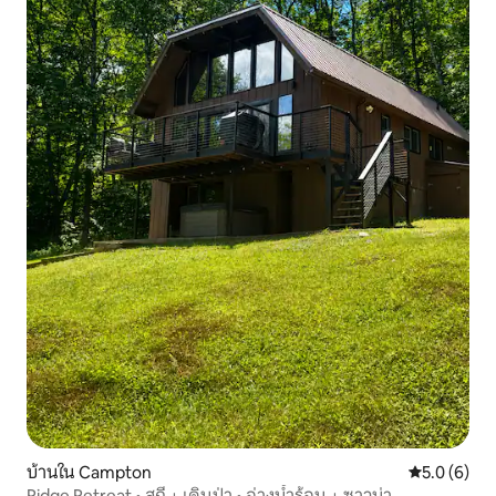
บ้านใน Campton
คะแนนเฉลี่ย 
5.0 (6)
Ridge Retreat • สกี + เดินป่า • อ่างน้ำร้อน + ซาวน่า