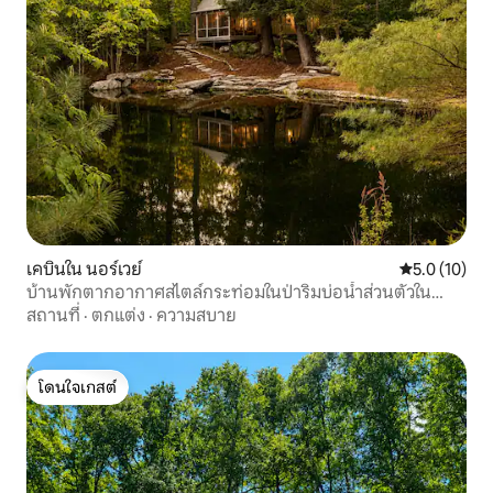
เคบินใน นอร์เวย์
คะแนนเฉลี่ย 5
5.0 (10)
บ้านพักตากอากาศสไตล์กระท่อมในป่าริมบ่อน้ำส่วนตัวใน
นอร์เวย์
สถานที่
·
ตกแต่ง
·
ความสบาย
โดนใจเกสต์
โดนใจเกสต์