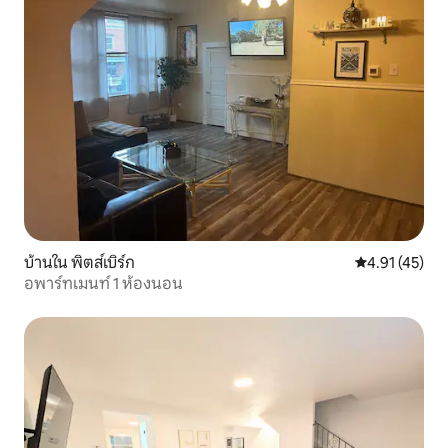
บ้านใน พิตส์เบิร์ก
คะแนนเฉลี่ย 4.
4.91 (45)
อพาร์ทเมนท์ 1 ห้องนอน