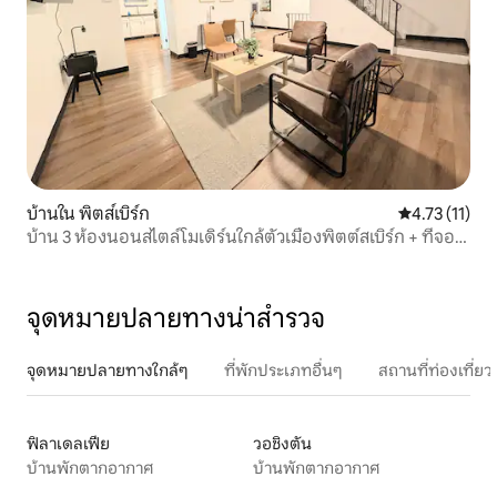
บ้านใน พิตส์เบิร์ก
คะแนนเฉลี่ย 4.
4.73 (11)
บ้าน 3 ห้องนอนสไตล์โมเดิร์นใกล้ตัวเมืองพิตต์สเบิร์ก + ที่จอด
รถ
จุดหมายปลายทางน่าสำรวจ
จุดหมายปลายทางใกล้ๆ
ที่พักประเภทอื่นๆ
สถานที่ท่องเที่
ฟิลาเดลเฟีย
วอชิงตัน
บ้านพักตากอากาศ
บ้านพักตากอากาศ