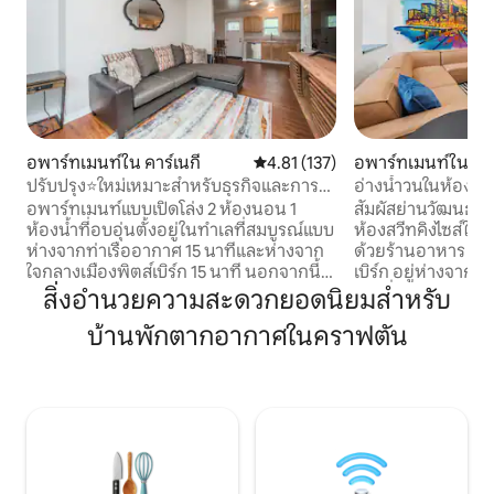
อพาร์ทเมนท์ใน คาร์เนกี
คะแนนเฉลี่ย 4.81 จาก 5, 137 รีวิว
4.81 (137)
อพาร์ทเมนท์ใน พิต
วน์ทาวน์
ปรับปรุง⭐️ใหม่เหมาะสำหรับธุรกิจและการ
อ่างน้ำวนในห้องนิว
พักผ่อน⭐️
ตริกต์
อพาร์ทเมนท์แบบเปิดโล่ง 2 ห้องนอน 1
สัมผัสย่านวัฒนธรร
ห้องน้ำที่อบอุ่นตั้งอยู่ในทำเลที่สมบูรณ์แบบ
ห้องสวีทคิงไซส์ใหม
ห่างจากท่าเรืออากาศ 15 นาทีและห่างจาก
ด้วยร้านอาหาร ร้านค
ใจกลางเมืองพิตส์เบิร์ก 15 นาที นอกจากนี้
เบิร์ก อยู่ห่างจาก
ยังอยู่ห่างจากร้านค้าแทนเจอร์และมีโดว์ส
และอื่น ๆ อีกมาก
สิ่งอำนวยความสะดวกยอดนิยมสำหรับ
คาสิโน 20 นาทีมีแหล่งช้อปปิ้งและร้านอา
สบายและความสะดวก
บ้านพักตากอากาศในคราฟตัน
หารใกล้ๆอพาร์ทเมนท์ได้รับการปรับปรุง
ใครเทียบได้ - เตียงคิงไซส์ - อ่างน้ำวน/ฝักบัว
ใหม่ด้วยห้องครัวห้องน้ำที่น่าทึ่งและให้ความ
อาบน้ำ - ห้องครัว
รู้สึกเหมือนอยู่บ้าน ห้องครัวที่มีอุปกรณ์
อุปกรณ์ครบครัน - เด
ครบครันพร้อมจานชามนอกจากนี้ยังอยู่
การาจภายใน 5 นาที 
ห่างจากสายรถบัสด่วนไม่กี่ฟุตที่จะพาคุณ
พักตลอด 24 ชั่วโมงทุกวัน เห
ไปยังตัวเมืองไปยังเกม STEELER คอนเสิร์ต
การเดินทางเพื่อธุร
และ Rivers Casino ในราคา 5 ดอลลาร์ Wi-Fi
ผ่อนช่วงสุดสัปดาห์
ฟรีและเน็ตฟลิกซ์ห้ามสูบบุหรี่🚭ห้ามนำสัตว์
ทั้งก่อน ระหว่าง แ