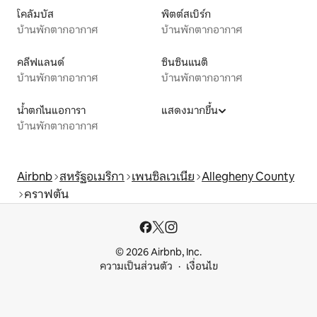
โคลัมบัส
พิตต์สเบิร์ก
บ้านพักตากอากาศ
บ้านพักตากอากาศ
คลีฟแลนด์
ซินซินแนติ
บ้านพักตากอากาศ
บ้านพักตากอากาศ
น้ำตกไนแอการา
แสดงมากขึ้น
บ้านพักตากอากาศ
Airbnb
สหรัฐอเมริกา
เพนซิลเวเนีย
Allegheny County
คราฟตัน
© 2026 Airbnb, Inc.
ความเป็นส่วนตัว
เงื่อนไข