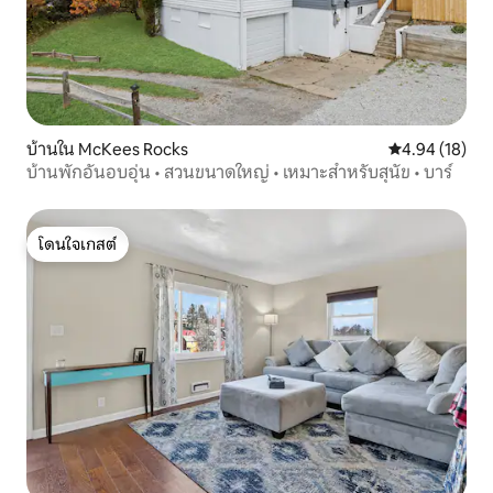
บ้านใน McKees Rocks
คะแนนเฉลี่ย 4.
4.94 (18)
บ้านพักอันอบอุ่น • สวนขนาดใหญ่ • เหมาะสำหรับสุนัข • บาร์
โดนใจเกสต์
โดนใจเกสต์