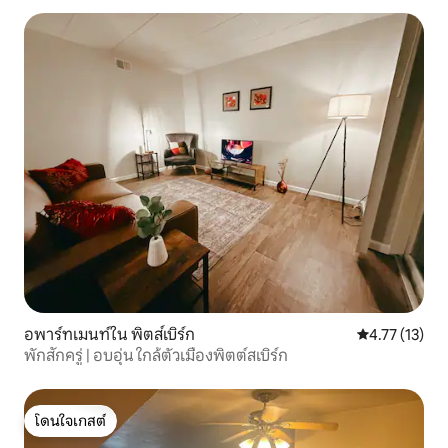
อพาร์ทเมนท์ใน พิตส์เบิร์ก
คะแนนเฉลี่ย 4.
4.77 (13)
พักสักครู่ | อบอุ่น ใกล้ตัวเมืองพิตต์สเบิร์ก
โดนใจเกสต์
โดนใจเกสต์