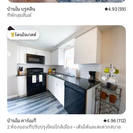
บ้านใน บรูคลิน
คะแนนเฉลี่ย 4.
4.93 (59)
ที่พักสุขสันต์
โดนใจเกสต์
โดนใจเกสต์ที่สุด
บ้านใน คาร์เนกี
คะแนนเฉลี่ย 4.9
4.96 (112)
2 ห้องนอนที่ปรับปรุงใหม่ใกล้เมือง • เดินได้และสะดวกสบาย