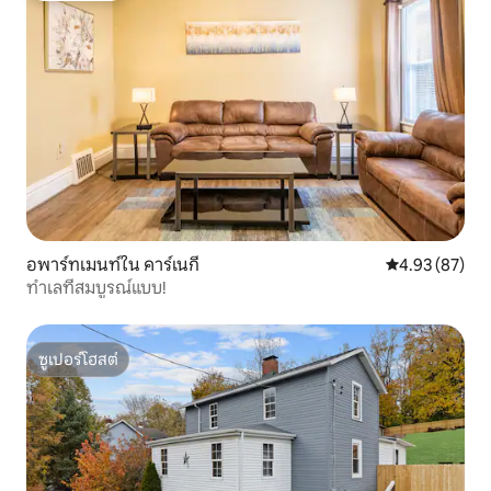
อพาร์ทเมนท์ใน คาร์เนกี
คะแนนเฉลี่ย 4.
4.93 (87)
ทำเลที่สมบูรณ์แบบ!
ซูเปอร์โฮสต์
ซูเปอร์โฮสต์