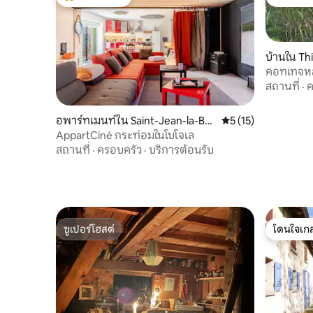
โดนใจเกสต์ที่สุด
โดนใจเกส
บ้านใน Th
คอทเทจหลั
(gite)
สถานที่
·
ค
อพาร์ทเมนท์ใน Saint-Jean-la-Bus
คะแนนเฉลี่ย 5 จาก 5,
5 (15)
sière
AppartCiné กระท่อมในโบโจเล
สถานที่
·
ครอบครัว
·
บริการต้อนรับ
ซูเปอร์โฮสต์
โดนใจเกส
ซูเปอร์โฮสต์
โดนใจเกส