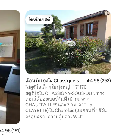
อพาร์ทเม
โดนใจเกสต์
โดนใจ
ห้องพักขอ
โดนใจเกสต์
โดนใจเกส
ยินดีต้อนร
สวยงามของ
การเข้าพั
บูรณะอย่า
ไซส์ ห้อง
สถานที่
·
ช่วงเวลา
นอกจากนี้
รักซึ่งนำไป
เมืองหลว
เรือนรับรองใน Chassigny-so
คะแนนเฉลี่ย 4.98 จาก 5, 
4.98 (293)
ประวัติศา
us-Dun
รวมถึงไร่
"สตูดิโอเล็กๆ ในทุ่งหญ้า" 71170
รอบเพื่อก
สตูดิโอใน CHASSIGNY-SOUS-DUN ทาง
เยี่ยม
ตอนใต้ของเบอร์กันดี (6 กม. จาก
CHAUFFAILLES และ 7 กม. จาก La
CLAYETTE) ใน Charolais (แมคอนที่ 1 ชั่วโมง
ลียงที่ 1 ชั่วโมง 30 นาที) บรรยากาศเงียบสงบ
ครอบครัว
·
ความคุ้มค่า
·
Wi-Fi
เต็มไปด้วยความเขียวขจีเงียบสงบและผ่อน
คลายพร้อมวิวทิวทัศน์อันงดงามของชนบท
ะแนนเฉลี่ย 4.96 จาก 5, 151 รีวิว
4.96 (151)
โดยรอบและหมู่บ้านที่อยู่ไกลออกไป ความ