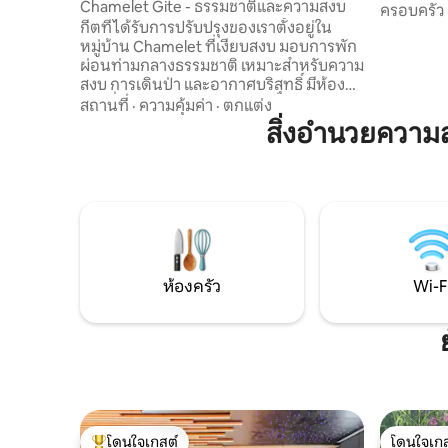
Chamelet Gite - ธรรมชาติและความสงบ
ที่มีอุปก
ครอบครัว
กีตที่ได้รับการปรับปรุงของเราตั้งอยู่ใน
เครื่องเป
หมู่บ้าน Chamelet ที่เงียบสงบ มอบการพัก
เครื่องซั
ผ่อนท่ามกลางธรรมชาติ เหมาะสำหรับความ
สำหรับเด็กโด
สงบ การเดินป่า และอากาศบริสุทธิ์ มีห้อง
พักผ่อนธีม
ครัวที่มีอุปกรณ์ครบครัน ห้องนั่งเล่นกว้าง
วิดีโอ เกม.
สถานที่
·
ความคุ้มค่า
·
ตกแต่ง
ขวาง 2 ห้องนอน 2 ห้องน้ำ และที่จอดรถ
กับทะเลส
สิ่งอำนวยความ
ส่วนตัว บ้านพักของเรามักจะเย็นกว่าพื้นที่
ต่างๆ (การ
อื่นๆ ในฝรั่งเศสที่อากาศอบอุ่นประมาณ 3°C
การเดินป่า
ทำให้บ้านพักมีความสดชื่นตามธรรมชาติใน
ฤดูร้อน ผู้เข้าพักจะได้เพลิดเพลินกับจากุซซี่
แบบทำความสะอาดได้เอง 5 ที่นั่งที่เหมาะ
สำหรับครอบครัว มีบริการนวดและทัวร์ชิม
ไวน์โบโจเลตามคำขอ
ห้องครัว
Wi-F
โดนใจเกสต์
โดนใจเกส