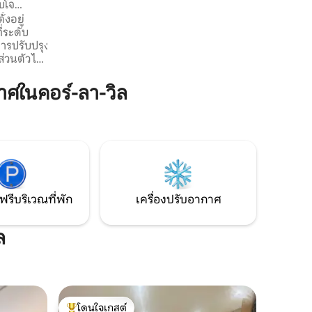
บโจ
เป็นไปได้ของการเดินป่าและเส้นทางลูกศร
้งอยู่
หลายเส้นทางรวมถึงการเดินป่าขี่ม้าใน Saint
่ระดับ
Laurent en Brionnais 71800 (โดยการจอง
การปรับปรุง
ล่วงหน้า) เยี่ยมชมเพจ FB ของเรา
่วนตัว ไม่
"Chassigny-sous-Dun Nature 71"
ยานนักเดิน
พื่อธุรกิจ
ศในคอร์-ลา-วิล
ี่ทำ
ูมิทัศน์
ในความสงบ
ัส
เร่งรีบ
ฟรีบริเวณที่พัก
เครื่องปรับอากาศ
ล
โดนใจเกสต์