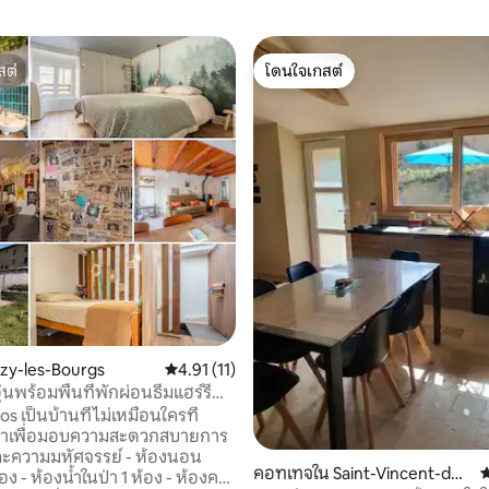
สต์
โดนใจเกสต์
สต์
โดนใจเกสต์
izy-les-Bourgs
คะแนนเฉลี่ย 4.91 จาก 5, 11 รีวิว
4.91 (11)
ุ่นพร้อมพื้นที่พักผ่อนธีมแฮร์รี่
 เป็นบ้านที่ไม่เหมือนใครที่
าเพื่อมอบความสะดวกสบายการ
ามมหัศจรรย์ - ห้องนอน
62 รีวิว
คอทเทจใน Saint-Vincent-de-
ค
อง - ห้องน้ำในป่า 1 ห้อง - ห้องครัว