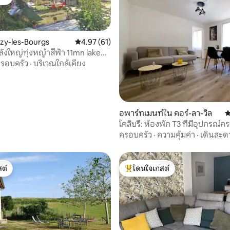
ต์
izy-les-Bourgs
คะแนนเฉลี่ย 4.97 จาก 5, 61 รีวิว
4.97 (61)
งใหญ่ทุ่งหญ้าสีฟ้า 11mn lake
รอบครัว
·
บริเวณใกล้เคียง
 15 รีวิว
อพาร์ทเมนท์ใน คอร์-ลา-วิล
ค
โคลิบรี: ห้องพัก T3 ที่มีอุปกรณ์
เงียบสงบ
ครอบครัว
·
ความคุ้มค่า
·
เดินสะด
ต์
โดนใจเกสต์
ต์
โดนใจเกสต์ที่สุด