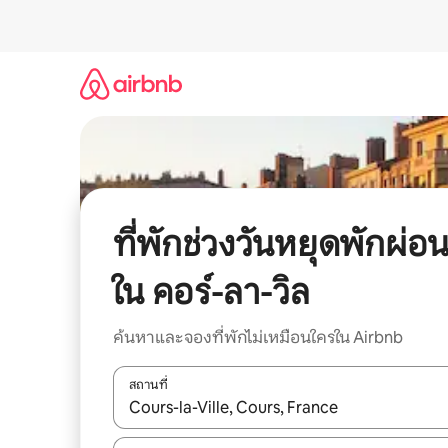
ข้าม
ไป
ยัง
เนื้อหา
ที่พักช่วงวันหยุดพักผ่อ
ใน คอร์-ลา-วิล
ค้นหาและจองที่พักไม่เหมือนใครใน Airbnb
สถานที่
ใช้ลูกศรขึ้นลง หรือใช้การสัมผัสหรือปัด เพื่อสำรวจผ