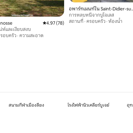
อพาร์ทเมนท์ใน Saint-Didier-sur
Beaujeu
การหลบหนีจากบูโจเลส
สถานที่
·
ครอบครัว
·
ห้องน้ำ
rnosse
คะแนนเฉลี่ย 4.97 จาก 5, 78 รีวิว
4.97 (78)
สน่ห์และเงียบสงบ
รอบครัว
·
ความสะอาด
 45 รีวิว
สนามกีฬาเมืองลียง
โรงไฟฟ้านิวเคลียร์บูเจย์