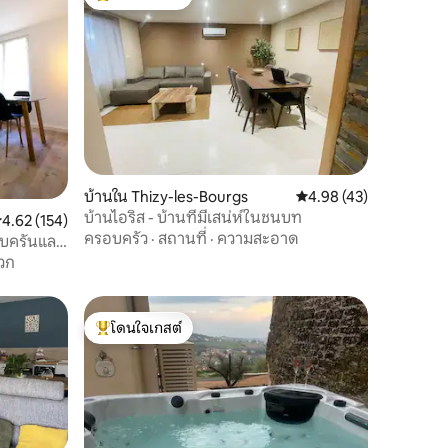
โดนใจเกสต์ที่สุด
บ้านใน Thizy-les-Bourgs
คะแนนเฉลี่ย 4.98 จาก 5,
4.98 (43)
บ้านไอริส - บ้านที่มีเสน่ห์ในชนบท
ะแนนเฉลี่ย 4.62 จาก 5, 154 รีวิว
4.62 (154)
ครอบครัว
·
สถานที่
·
ความสะอาด
ครบครันและ
วก
โดนใจเกสต์
โดนใจเกสต์ที่สุด