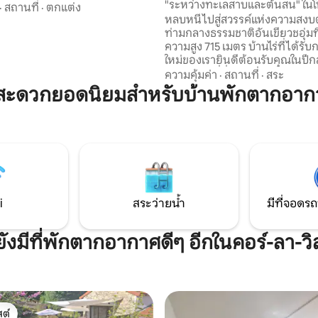
Reins
"ระหว่างทะเลสาบและต้นสน" ในโ
รณ์ครบครัน (เตาแม่เหล็กไฟฟ้า
·
สถานที่
·
ตกแต่ง
เลส์แวร์!
หลบหนีไปสู่สวรรค์แห่งความสงบตั
่าลมกาต้มน้ำเครื่องชงกาแฟและ
ท่ามกลางธรรมชาติอันเขียวชอุ่มที
กผ้า) - สิ่งอำนวยความสะดวก
ความสูง 715 เมตร บ้านไร่ที่ได้รับ
ยไม่มีค่าใช้จ่ายเพิ่มเติม พื้นที่
ใหม่ของเรายินดีต้อนรับคุณในปีกส
แฮร์รี่พอตเตอร์ (เครื่องฉาย
ว่าจะเป็นผู้ที่ชื่นชอบการปั่นจักร
..) และเกมเอสเคป (ไม่บังคับ) ใกล้
ความคุ้มค่า
·
สถานที่
·
สระ
ป่านักขี่จักรยานยนต์การเดินทางเ
าบของต้นสนคิวบลิซและกิจกรรม
สะดวกยอดนิยมสำหรับบ้านพักตากอากา
หรือกำลังมองหาการค้นพบใหม่ๆ
ว่ายน้ำ การปีนต้นไม้ ศูนย์ขี่ม้า
เพลิดเพลินกับการเข้าถึงเส้นทางท
...)
เครื่องหมายไว้โดยตรงเพื่อสำรวจภ
โดยรอบ ปล่อยให้ตัวเองหลงใหล
และความสงบของที่พักแห่งนี้ สัมผ
ประสบการณ์การพักผ่อนจากความ
และวุ่นวายในชีวิตประจำวัน!
i
สระว่ายน้ำ
มีที่จอดรถ
ยังมีที่พักตากอากาศดีๆ อีกในคอร์-ลา-วิ
ต์