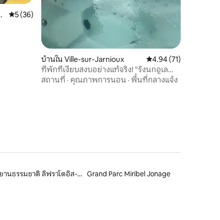
-
คะแนนเฉลี่ย 5 จาก 5, 36 รีวิว
5 (36)
บ้านใน Ville-sur-Jarnioux
คะแนนเฉลี่ย 4.94 จาก 5,
4.94 (71)
ที่พักที่เงียบสงบอย่างแท้จริง! "รังนกอูเล
ซาเฌ"
สถานที่
·
คุณภาพการนอน
·
พื้นที่กลางแจ้ง
อุทยานธรรมชาติ ลิฟราโดอิส-ฟอเรซ
Grand Parc Miribel Jonage