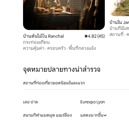
บ้านใน Ja
บ้านที่มีเ
สถานที่
·
ค
บ้านต้นไม้ใน Ranchal
คะแนนเฉลี่ย 4.82 จาก 5,
4.82 (45)
กระท่อมเทียน
ความคุ้มค่า
·
ครอบครัว
·
พื้นที่กลางแจ้ง
จุดหมายปลายทางน่าสำรวจ
สถานที่ท่องเที่ยวยอดนิยมในละแวก
เลอ ปาล
Eurexpo Lyon
สนามกีฬาแมตมุต แฌร์ล็อง
แสดงมากขึ้น