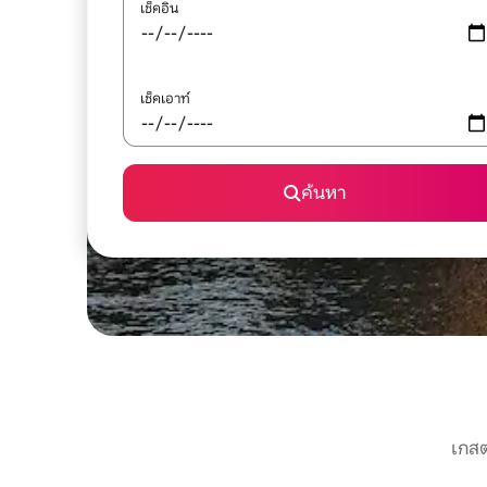
เช็คอิน
เช็คเอาท์
ค้นหา
เกสต