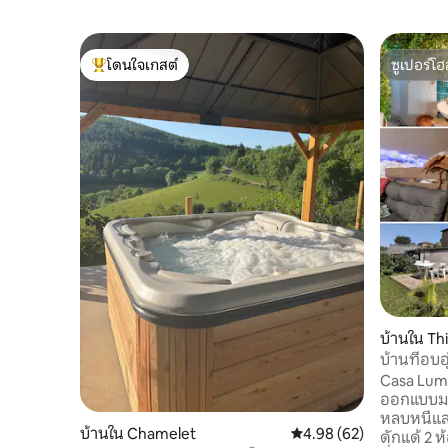
โดนใจเกสต์
ซูเปอร์โฮ
โดนใจเกสต์ที่สุด
ซูเปอร์โฮ
บ้านใน Th
บ้านที่อบอ
พอตเตอร์
Casa Lumos
ออกแบบม
หลบหนีและคว
บ้านใน Chamelet
คะแนนเฉลี่ย 4.98 จาก 5, 
4.98 (62)
ดักแด้ 2 ห้