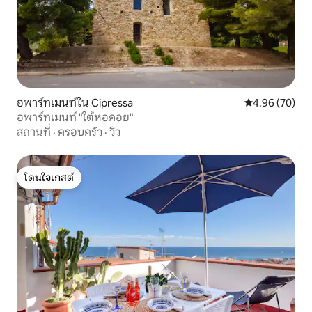
อพาร์ทเมนท์ใน Cipressa
คะแนนเฉลี่ย 4.
4.96 (70)
อพาร์ทเมนท์ "ใต้หอคอย"
สถานที่
·
ครอบครัว
·
วิว
โดนใจเกสต์
โดนใจเกสต์