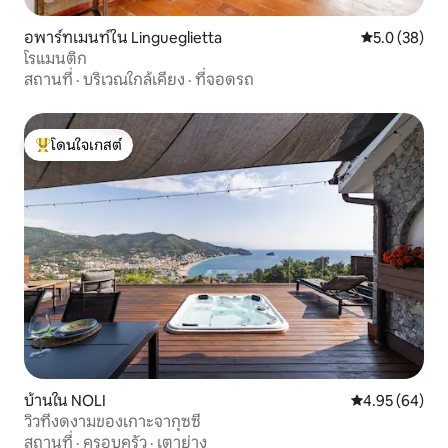
อพาร์ทเมนท์ใน Lingueglietta
คะแนนเฉลี่ย 5
5.0 (38)
โรแมนติก
สถานที่
·
บริเวณใกล้เคียง
·
ที่จอดรถ
โดนใจเกสต์
โดนใจเกสต์ที่สุด
บ้านใน NOLI
คะแนนเฉลี่ย 4.
4.95 (64)
วิวที่งดงามของเกาะจากุซซี่
สถานที่
·
ครอบครัว
·
เตาย่าง