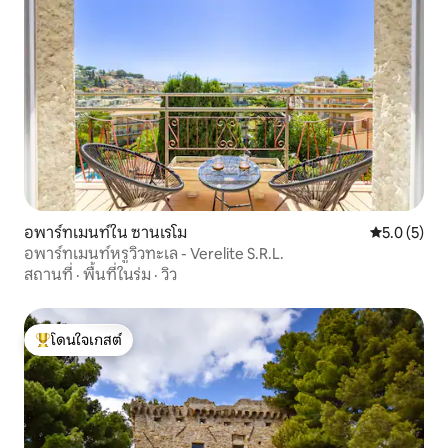
อพาร์ทเมนท์ใน ซานเรโม
คะแนนเฉลี่ย 
5.0 (5)
อพาร์ทเมนท์หรูวิวทะเล - Verelite S.R.L.
สถานที่
·
พื้นที่ในร่ม
·
วิว
โดนใจเกสต์
โดนใจเกสต์ที่สุด