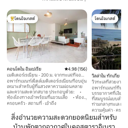
โดนใจเกสต์
โดนใจเกสต์
โดนใจเกสต์ที่สุด
โดนใจเกสต์
คอนโดใน อิมเปเรีย
คะแนนเฉลี่ย 4.98 จาก 5, 156 รีวิว
4.98 (156)
เมดิเตอร์เรเนียน - 200 ม. จากทะเล|ที่จอด
วิลล่าใน ทักเกีย
รถส่วนตัว|เครื่องปรับอากาศ
อพาร์ทเมนท์สไตล์เมดิเตอร์เรเนียนที่อบอุ่น
วิวทะเลที่สวยงาม ชา
เหมาะสำหรับผู้ที่แสวงหาความผ่อนคลาย
จากทะเล
อพาร์ทเมนท์ที่น่ารื่
และความสะดวกสบาย ประกอบด้วย: •
บรรยากาศที่เงียบส
ห้องโถงทางเข้าพร้อมที่แขวนเสื้อ • ห้อง
ที่สมบูรณ์แบบสำหรั
นั่งเล่นแบบเปิดโล่งสว่างไสวพร้อมห้องครัวที่
ครอบครัว
·
สถานที่
·
เข้าถึง
ท่ามกลางทะเล แสง
มีอุปกรณ์ครบครัน • ห้องน้ำพร้อมอ่าง
อัญมณีที่แท้จริงของบ้
ความคุ้มค่า
·
ครอบค
น้ำวน • ห้องน้ำพร้อมฝักบัวอาบน้ำ
สำหรับการรับประท
สิ่งอำนวยความสะดวกยอดนิยมสำหรับ
• ห้องนอน 2 ห้องพร้อมเตียงขนาดควีน
อ่านหนังสือยามพร
ไซส์และเครื่องปรับอากาศพร้อมระบบ
บ้านพักตากอากาศในคอสตาราอิเนรา
เพียงแค่ปล่อยให้ต