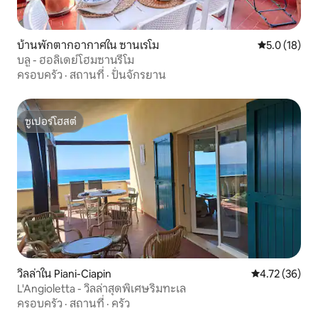
บ้านพักตากอากาศใน ซานเรโม
คะแนนเฉลี่ย 5
5.0 (18)
บลู - ฮอลิเดย์โฮมซานรีโม
ครอบครัว
·
สถานที่
·
ปั่นจักรยาน
ซูเปอร์โฮสต์
ซูเปอร์โฮสต์
วิลล่าใน Piani-Ciapin
คะแนนเฉลี่ย 4.
4.72 (36)
L'Angioletta - วิลล่าสุดพิเศษริมทะเล
ครอบครัว
·
สถานที่
·
ครัว