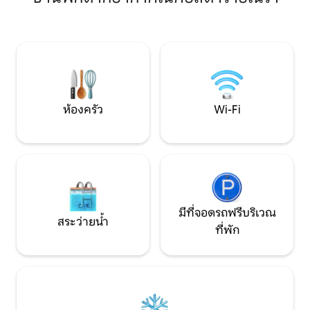
ทำความสะอาดอากาศ • ระเบียง 2 แห่ง
สวนส่วนตัวมีมุมร่ม
หนึ่งแห่งมีอุปกรณ์สำหรับรับประทาน
ช่วงเวลาของการพัก
อาหารกลางแจ้งและพื้นที่พักผ่อน ทำเลดี
ทางพาโนรามาที่เข้
ห่างจากทะเลและใจกลางเมืองเพียง 200 ม.
จะพาคุณไปยังชายหา
มีร้านค้า ร้านอาหาร และบาร์
ห้องครัว
Wi-Fi
มีที่จอดรถฟรีบริเวณ
สระว่ายน้ำ
ที่พัก