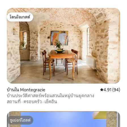
โดนใจเกสต์
โดนใจเกสต์
บ้านใน Montegrazie
คะแนนเฉลี่ย 4.
4.91 (94)
บ้านประวัติศาสตร์พร้อมสวนในหมู่บ้านยุคกลาง
สถานที่
·
ครอบครัว
·
เช็คอิน
ซูเปอร์โฮสต์
ซูเปอร์โฮสต์