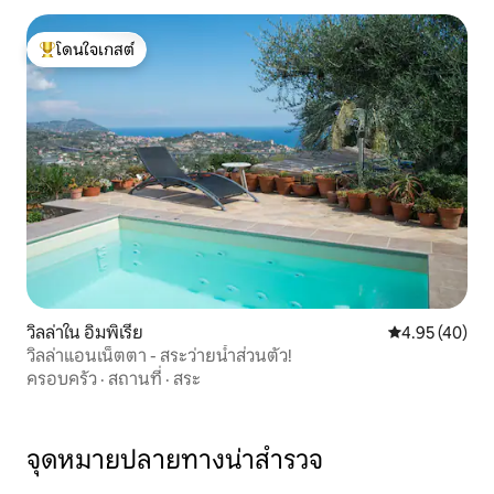
โดนใจเกสต์
โดนใจเกสต์ที่สุด
วิลล่าใน อิมพิเรีย
คะแนนเฉลี่ย 4.
4.95 (40)
วิลล่าแอนเน็ตตา - สระว่ายน้ำส่วนตัว!
ครอบครัว
·
สถานที่
·
สระ
จุดหมายปลายทางน่าสำรวจ