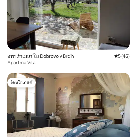
อพาร์ทเมนท์ใน Dobrovo v Brdih
คะแนนเฉลี่ย
5 (46)
Apartma Vita
โดนใจเกสต์
โดนใจเกสต์