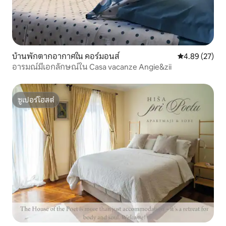
บ้านพักตากอากาศใน คอร์มอนส์
คะแนนเฉลี่ย 4.
4.89 (27)
อารมณ์มีเอกลักษณ์ใน Casa vacanze Angie&zii
ซูเปอร์โฮสต์
ซูเปอร์โฮสต์