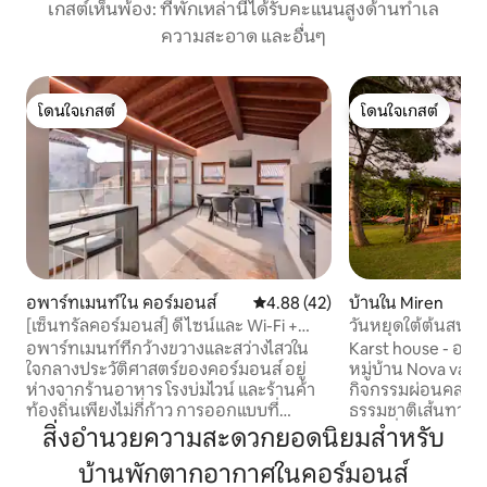
เกสต์เห็นพ้อง: ที่พักเหล่านี้ได้รับคะแนนสูงด้านทำเล
ความสะอาด และอื่นๆ
โดนใจเกสต์
โดนใจเกสต์
โดนใจเกสต์
โดนใจเกสต์
อพาร์ทเมนท์ใน คอร์มอนส์
คะแนนเฉลี่ย 4.88 จาก 5, 42 รีวิว
4.88 (42)
บ้านใน Miren
[เซ็นทรัลคอร์มอนส์] ดีไซน์และ Wi-Fi +
วันหยุดใต้ต้นสน -
ระเบียงส่วนตัว
อพาร์ทเมนท์ที่กว้างขวางและสว่างไสวใน
Karst house - อพาร
ใจกลางประวัติศาสตร์ของคอร์มอนส์ อยู่
หมู่บ้าน Nova vas 
ห่างจากร้านอาหาร โรงบ่มไวน์ และร้านค้า
กิจกรรมผ่อนคลาย
ท้องถิ่นเพียงไม่กี่ก้าว การออกแบบที่
ธรรมชาติเส้นทางปั่
ประณีตและมีระดับสูงมอบความสะดวก
ยอดเยี่ยม วันหยุด
สิ่งอำนวยความสะดวกยอดนิยมสำหรับ
สบายทุกอย่างสำหรับการเข้าพักที่น่าจดจำ:
ครอบครัวและสำหรับ
บ้านพักตากอากาศในคอร์มอนส์
คานเปิดโล่ง เฟอร์นิเจอร์คุณภาพ ระเบียง
ธรรมชาติและประวัติ