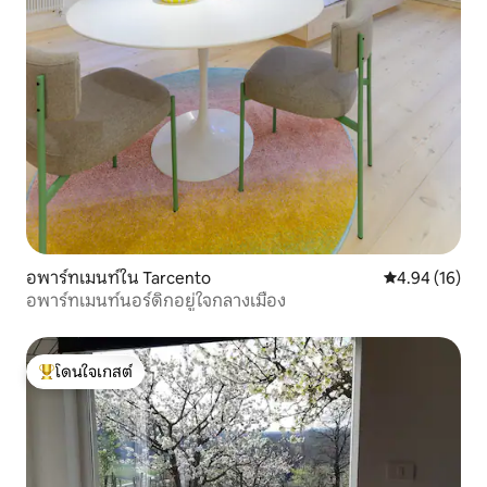
อพาร์ทเมนท์ใน Tarcento
คะแนนเฉลี่ย 4.
4.94 (16)
อพาร์ทเมนท์นอร์ดิกอยู่ใจกลางเมือง
โดนใจเกสต์
โดนใจเกสต์ที่สุด