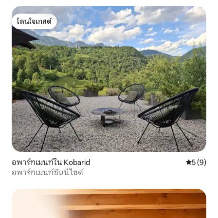
โดนใจเกสต์
โดนใจเกสต์
อพาร์ทเมนท์ใน Kobarid
คะแนนเฉลี่
5 (9)
อพาร์ทเมนท์ซันนีไซด์