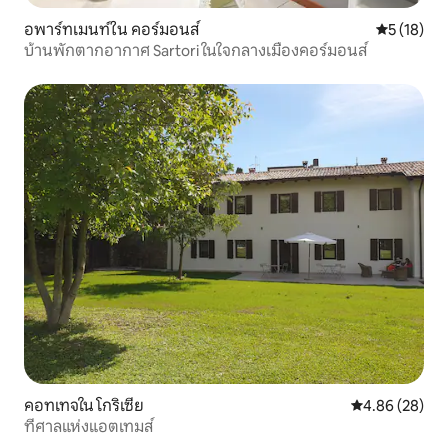
อพาร์ทเมนท์ใน คอร์มอนส์
คะแนนเฉลี่ย
5 (18)
บ้านพักตากอากาศ Sartori ในใจกลางเมืองคอร์มอนส์
คอทเทจใน โกริเซีย
คะแนนเฉลี่ย 4.
4.86 (28)
ที่ศาลแห่งแอตเทมส์