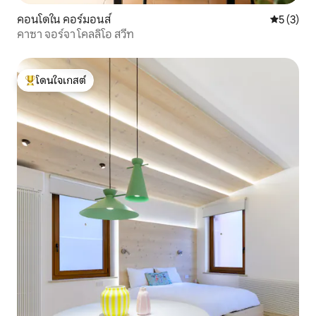
คอนโดใน คอร์มอนส์
คะแนนเฉลี่
5 (3)
คาซา จอร์จา โคลลิโอ สวีท
โดนใจเกสต์
โดนใจเกสต์ที่สุด