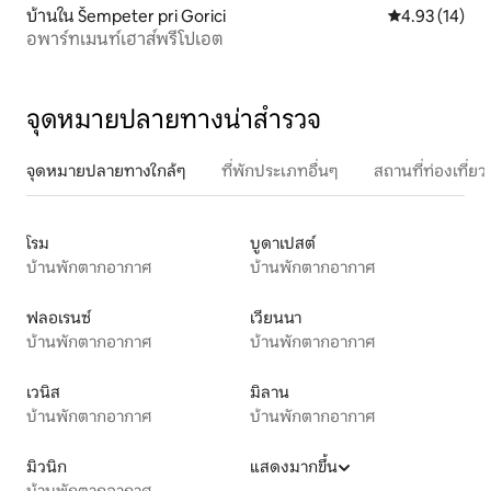
บ้านใน Šempeter pri Gorici
คะแนนเฉลี่ย 4.
4.93 (14)
อพาร์ทเมนท์เฮาส์พรีโปเอต
จุดหมายปลายทางน่าสำรวจ
จุดหมายปลายทางใกล้ๆ
ที่พักประเภทอื่นๆ
สถานที่ท่องเที่
โรม
บูดาเปสต์
บ้านพักตากอากาศ
บ้านพักตากอากาศ
ฟลอเรนซ์
เวียนนา
บ้านพักตากอากาศ
บ้านพักตากอากาศ
เวนิส
มิลาน
บ้านพักตากอากาศ
บ้านพักตากอากาศ
มิวนิก
แสดงมากขึ้น