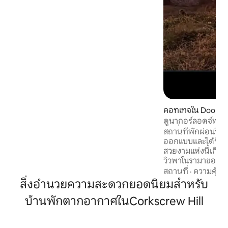
สงบของสถานที่ศักดิ์สิทธิ์ส่วนตัวของคุณ
เติมความสดชื่นในห้องน้ำในตัวที่ทันสมัย
พร้อมผ้าเช็ดตัวและฝักบัวอาบน้ำเพื่อฟื้นฟู
ร่างกาย
คอทเทจใน Doolin
ดูนากอร์ลอดจ์พร้
บนที่สูง
สถานที่พักผ่อนริมชา
ออกแบบและได้รับก
สวยงามแห่งนี้เกี่ยวก
วิวพาโนรามาของม
Doolin หมู่เกาะ Ar
สถานที่
·
ความคุ้มค่
Connemara สิบสองห
สิ่งอำนวยความสะดวกยอดนิยมสำหรับ
สมบูรณ์แบบเพื่อสำ
บ้านพักตากอากาศในCorkscrew Hill
ขรุขระของเคาน์ตีแ
แห่งชาติเบอร์เรนที่
โหวตให้เป็นสถานที่