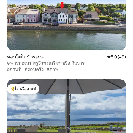
คอนโดใน Kinvarra
คะแนนเฉลี่ย 5
5.0 (49)
อพาร์ทเมนท์หรูวิวทะเลริมท่าเรือ คินวารา
สถานที่
·
ครอบครัว
·
สภาพ
โดนใจเกสต์
โดนใจเกสต์ที่สุด