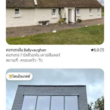
คอทเทจใน Ballyvaughan
คะแนนเฉลี่ย 
5.0 (7)
คอทเทจ 7 บัลลีวอห์น เคาน์ตีแคลร์
สถานที่
·
ครอบครัว
·
วิว
โดนใจเกสต์
โดนใจเกสต์ที่สุด