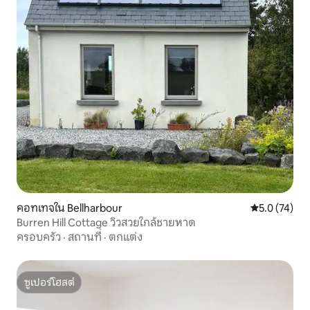
คอทเทจใน Bellharbour
คะแนนเฉลี่ย 5
5.0 (74)
Burren Hill Cottage วิวสวยใกล้ชายหาด
ครอบครัว
·
สถานที่
·
ตกแต่ง
ซูเปอร์โฮสต์
ซูเปอร์โฮสต์