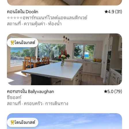
คอนโดใน Doolin
คะแนนเฉลี่ย 4
4.9 (31)
⭐️⭐️⭐️⭐️⭐️อพาร์ทเมนท์ไวลด์แอตแลนติกเวย์
สถานที่
·
ความคุ้มค่า
·
ห้องน้ำ
โดนใจเกสต์
โดนใจเกสต์ที่สุด
คอทเทจใน Ballyvaughan
คะแนนเฉลี่ย 5
5.0 (79)
ซีซอลท์
สถานที่
·
ครอบครัว
·
การเดินทาง
โดนใจเกสต์
โดนใจเกสต์ที่สุด