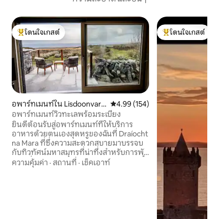
โดนใจเกสต์
โดนใจเกสต์
โดนใจเกสต์ที่สุด
โดนใจเกสต์ที่สุด
อพาร์ทเมนท์ใน Lisdoonvarn
คะแนนเฉลี่ย 4.99 จาก 5, 154 รีวิว
4.99 (154)
a
อพาร์ทเมนท์วิวทะเลพร้อมระเบียง
ยินดีต้อนรับสู่อพาร์ทเมนท์ที่ให้บริการ
อาหารด้วยตนเองสุดหรูของฉันที่ Draíocht
na Mara ที่ซึ่งความสะดวกสบายมาบรรจบ
กับทิวทัศน์มหาสมุทรที่น่าทึ่งสำหรับการพัก
ผ่อนที่น่าประทับใจ ฉันเรียกอพาร์ทเมนท์นี้
ความคุ้มค่า
·
สถานที่
·
เช็คเอาท์
ว่า 'An Tearmann' ซึ่งหมายถึงสถานที่
ศักดิ์สิทธิ์ ก้าวเข้าสู่ที่พักกว้างขวางที่
ออกแบบมาเพื่อตอบสนองทุกความ
ต้องการของคุณ ดื่มด่ำกับอ้อมกอดอัน
หรูหราของเตียงขนาดคิงไซส์หลังจาก
สำรวจมาทั้งวันซึ่งล้อมรอบด้วยความเงียบ