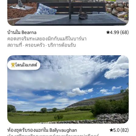
บ้านใน Bearna
คะแนนเฉลี่ย 4.9
4.99 (68)
คอตเทจริมทะเลของมิกกับแมรี่ในบาร์นา
สถานที่
·
ครอบครัว
·
บริการต้อนรับ
โดนใจเกสต์
โดนใจเกสต์ที่สุด
ห้องชุดรับรองแขกใน Ballyvaughan
คะแนนเฉลี่ย 5
5.0 (82)