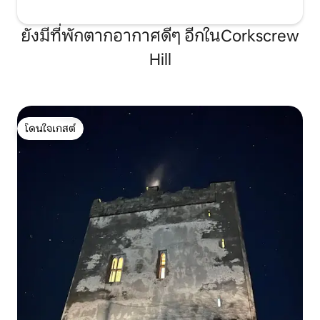
ยังมีที่พักตากอากาศดีๆ อีกในCorkscrew
Hill
โดนใจเกสต์
โดนใจเกสต์