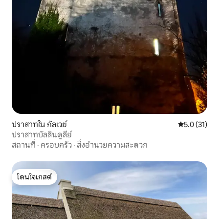
ปราสาทใน กัลเวย์
คะแนนเฉลี่ย 5
5.0 (31)
ปราสาทบัลลินดูลีย์
สถานที่
·
ครอบครัว
·
สิ่งอำนวยความสะดวก
โดนใจเกสต์
โดนใจเกสต์