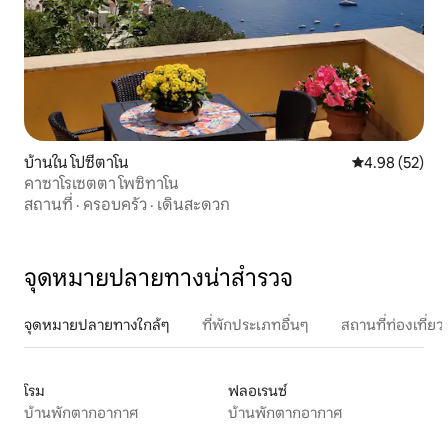
บ้านใน โปซีตาโน
คะแนนเฉลี่ย 4.
4.98 (52)
คาซาโรเซตตา โพซิทาโน
สถานที่
·
ครอบครัว
·
เดินสะดวก
จุดหมายปลายทางน่าสำรวจ
จุดหมายปลายทางใกล้ๆ
ที่พักประเภทอื่นๆ
สถานที่ท่องเที่
โรม
ฟลอเรนซ์
บ้านพักตากอากาศ
บ้านพักตากอากาศ