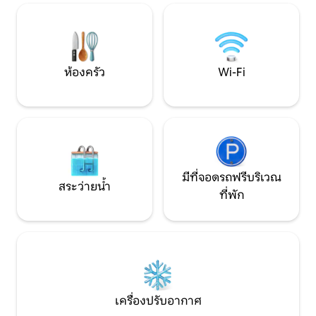
เครื่องดื่มเรียกน้ำย่อยยามพระอาทิตย์
เอกลักษณ์ ที่พักแห
ตกดิน • ห้องครัวมีทุกอย่างที่คุณต้องการ
บ้านเหมาะสำหรับก
เพื่อให้รู้สึกเหมือนอยู่บ้าน • ที่จอดรถส่วนตัว
ทิวทัศน์ชายฝั่งที่
ฟรี 2 คันความหรูหราที่แท้จริงบนชายฝั่ง
อาหารกลางแจ้ง
อามัลฟี! บ้านพักแห่งนี้ตั้งอยู่ในทำเลที่เงียบ
ห้องครัว
Wi-Fi
สงบเดินเพียงไม่กี่นาทีจาก Piazza Duomo,
Villa Rufolo, ร้านค้าและร้านอาหาร
มีที่จอดรถฟรีบริเวณ
สระว่ายน้ำ
ที่พัก
เครื่องปรับอากาศ