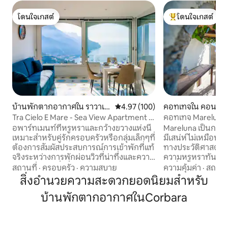
โดนใจเกสต์
โดนใจเกสต์
โดนใจเกสต์
โดนใจเกสต์ที่สุด
บ้านพักตากอากาศใน ราวาเอ
คะแนนเฉลี่ย 4.97 จาก 5, 100 รีวิว
4.97 (100)
คอทเทจใน คอนคา เด
ลโล
Tra Cielo E Mare - Sea View Apartment in
คอทเทจ Mareluna ที
Ravello
อพาร์ทเมนท์ที่หรูหราและกว้างขวางแห่งนี้
Mareluna เป็นกระท่
เหมาะสำหรับคู่รักครอบครัวหรือกลุ่มเล็กๆที่
มีเสน่ห์ไม่เหมือน
ต้องการสัมผัสประสบการณ์การเข้าพักที่แท้
ทางประวัติศาสตร์ใน
จริงระหว่างการพักผ่อนวิวที่น่าทึ่งและความ
ความหรูหราทันสมั
สะดวกสบาย สิ่งที่คุณจะพบ: • ห้องนอน 2
มาที่สวยงามและกา
สถานที่
·
ครอบครัว
·
ความสบาย
ความคุ้มค่า
·
สถานที
ห้องที่ตกแต่งอย่างมีรสนิยมและน่าอยู่ •
หรูหราพร้อมรายละ
สิ่งอำนวยความสะดวกยอดนิยมสำหรับ
ห้องน้ำทันสมัย 2 ห้องเหมาะสำหรับความ
กระเบื้องแบบดั้งเ
บ้านพักตากอากาศในCorbara
เป็นส่วนตัวและความสะดวกสบาย • ห้องนั่ง
สะดวกที่ทันสมัยเช
เล่นที่สว่างสดใสและเข้าถึงระเบียงพาโนรา
สมาร์ททีวี การตกแต
มาได้โดยตรงซึ่งคุณสามารถรับประทาน
ห้องน้ำที่ได้รับการ
อาหารเช้าในขณะที่ชื่นชมทะเลหรือจิบ
โล่งและอ่างล้างหน้า