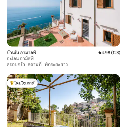
บ้านใน อามาลฟี
คะแนนเฉลี่ย 4.9
4.98 (123)
อะโลน อามัลฟี
ครอบครัว
·
สถานที่
·
พักระยะยาว
โดนใจเกสต์
โดนใจเกสต์ที่สุด