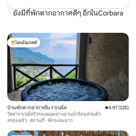
ยังมีที่พักตากอากาศดีๆ อีกในCorbara
โดนใจเกสต์
โดนใจเกสต์ที่สุด
บ้านพักตากอากาศใน ราเวลโล
คะแนนเฉลี่ย 4.9
4.97 (225)
วิลล่าราเวลโลวิวทะเลและอ่างอาบน้ำร้อนส่วนตัว
ครอบครัว
·
สถานที่
·
พักระยะยาว