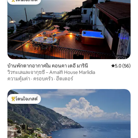
โดนใจเกสต์ที่สุด
บ้านพักตากอากาศใน คอนคา เดอี มารินี
คะแนนเฉลี่ย 5
5.0 (56)
วิวทะเลและจากุซซี่ – Amalfi House Marlidia
ความคุ้มค่า
·
ครอบครัว
·
ฮีตเตอร์
โดนใจเกสต์
โดนใจเกสต์ที่สุด