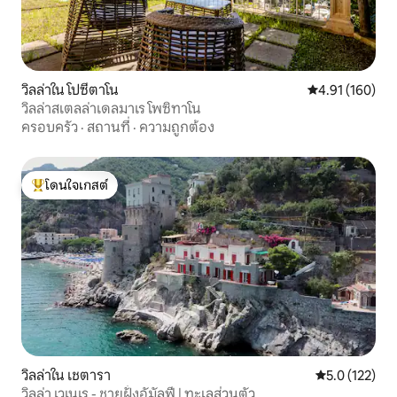
วิลล่าใน โปซีตาโน
คะแนนเฉลี่ย 4.9
4.91 (160)
วิลล่าสเตลล่าเดลมาเร โพซิทาโน
ครอบครัว
·
สถานที่
·
ความถูกต้อง
โดนใจเกสต์
โดนใจเกสต์ที่สุด
วิลล่าใน เชตารา
คะแนนเฉลี่ย 5.
5.0 (122)
วิลล่า เวเนเร - ชายฝั่งอัมัลฟี | ทะเลส่วนตัว