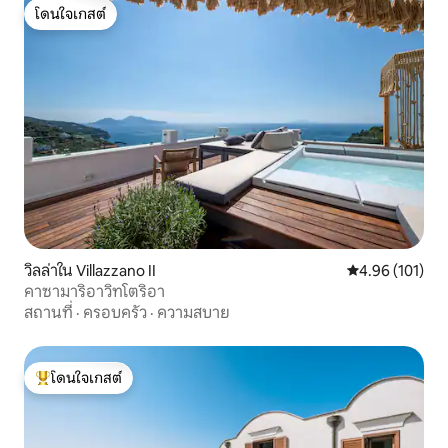
โดนใจเกสต์
โดนใจเกสต์
วิลล่าใน Villazzano II
คะแนนเฉลี่ย 4.9
4.96 (101)
คาซามาริอาวิทโตริอา
สถานที่
·
ครอบครัว
·
ความสบาย
โดนใจเกสต์
โดนใจเกสต์ที่สุด