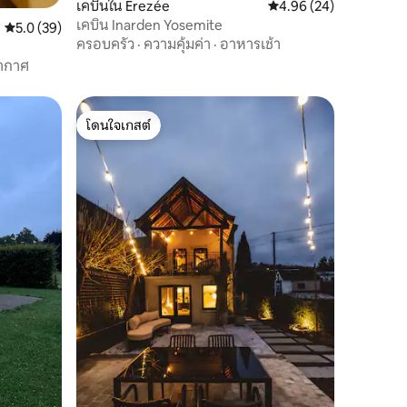
เคบินใน Érezée
คะแนนเฉลี่ย 4.96 จาก 5,
4.96 (24)
เคบิน Inarden Yosemite
คะแนนเฉลี่ย 5.0 จาก 5, 39 รีวิว
5.0 (39)
ครอบครัว
·
ความคุ้มค่า
·
อาหารเช้า
อากาศ
โดนใจเกสต์
โดนใจเกสต์