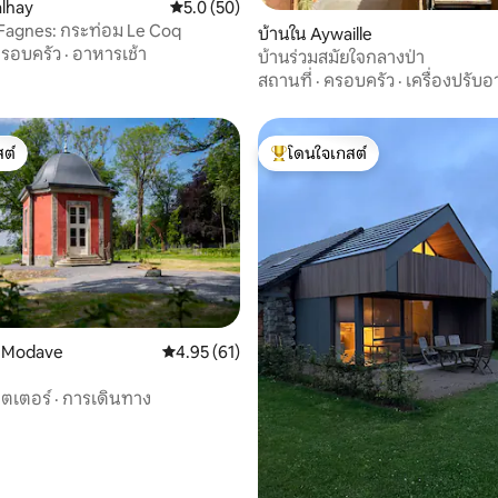
alhay
คะแนนเฉลี่ย 5.0 จาก 5, 50 รีวิว
5.0 (50)
Fagnes: กระท่อม Le Coq
49 รีวิว
บ้านใน Aywaille
รอบครัว
·
อาหารเช้า
บ้านร่วมสมัยใจกลางป่า
สถานที่
·
ครอบครัว
·
เครื่องปรับ
ต์
โดนใจเกสต์
ต์
โดนใจเกสต์ที่สุด
59 รีวิว
 Modave
คะแนนเฉลี่ย 4.95 จาก 5, 61 รีวิว
4.95 (61)
ีตเตอร์
·
การเดินทาง