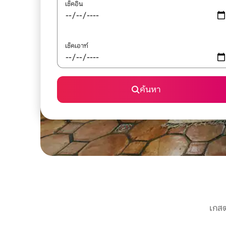
เช็คอิน
เช็คเอาท์
ค้นหา
เกสต