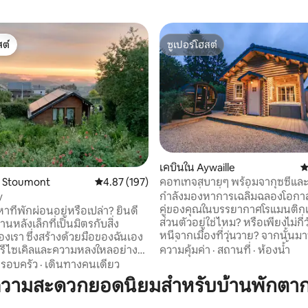
ต์
ซูเปอร์โฮสต์
ต์
ซูเปอร์โฮสต์
66 รีวิว
เคบินใน Aywaille
ค
คอทเทจสบายๆ พร้อมจากุซซี่และ
น Stoumont
คะแนนเฉลี่ย 4.87 จาก 5, 197 รีวิว
4.87 (197)
ภูมิภาคที่น่าตื่นตาตื่นใจ
กำลังมองหาการเฉลิมฉลองโอกาส
y
คู่ของคุณในบรรยากาศโรแมนติก
ที่พักผ่อนอยู่หรือเปล่า? ยินดี
ส่วนตัวอยู่ใช่ไหม? หรือเพียงไม่กี่
้านหลังเล็กที่เป็นมิตรกับสิ่ง
หนีจากเมืองที่วุ่นวาย? จากนั้นมา
งเรา ซึ่งสร้างด้วยมือของฉันเอง
ไม้ที่อบอุ่นและสร้างใหม่แห่งนี้มีจ
ความคุ้มค่า
·
สถานที่
·
ห้องน้ำ
ดุรีไซเคิลและความหลงใหลอย่าง
ใหญ่ (มีหลังคา) ให้บริการตลอดทั
ยู่ใจกลางอาร์เดนและ Parc
รอบครัว
·
เดินทางคนเดียว
จแห่งนี้ซ่อนตัวจากสถานที่ท่องเที่
es Sources ใน Stoumont ไม้ทุก
ความสะดวกยอดนิยมสำหรับบ้านพักตา
ใกล้กับ Ninglinspo ที่ยอดเยี่ยมใ
ิเจอร์ทุกชิ้น บอกเล่าเรื่องราว ล้อม
Amblève ทำให้แน่ใจว่ามีเส้นทางเ
นผัก สัตว์ และป่า เพลิดเพลินกับ