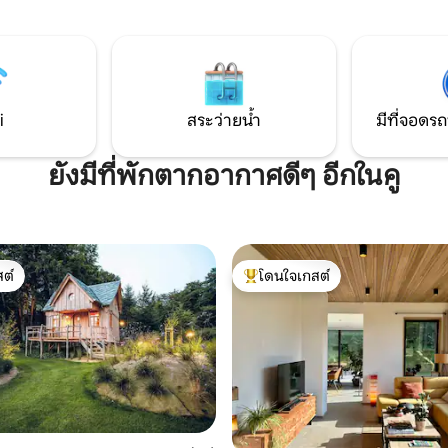
มากมายในบริเวณใกล้เคียงและส
ักที่ผสมผสานธรรมชาติกับแกลม
แวดล้อมที่ยอดเยี่ยมท่ามกลาง 
คียง: ถ้ำ Remouchamps,
ของเบลเยียม!
, ExtraTrail, สปา,
amps, Coo และอื่นๆ อีก
i
สระว่ายน้ำ
มีที่จอดรถ
ยังมีที่พักตากอากาศดีๆ อีกในคู
ต์
โดนใจเกสต์
ต์
โดนใจเกสต์ที่สุด