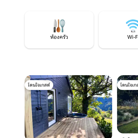
จาก Durbuy 12 กม. และห่างจาก
การเข้าพ
Francorchamps 35 กม. เช็คอินได้ตั้งแต่
ปิ้ง ใกล้เ
16.00 น. เป็นต้นไปและเช็คเอาท์เวลา 11.00
Ninglinspo
น. เป็นต้นไป
Francorch
มากมาย!
ห้องครัว
Wi-F
โดนใจเกสต์
โดนใจเกส
โดนใจเกสต์
โดนใจเกส