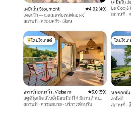
เคบินใน J
Le Coq & 
เคบินใน Stoumont
คะแนนเฉลี่ย 4.92 จาก 5, 
4.92 (49)
สถานที่
·
ค
เดอะวิว — เวลเนสฟอเรสต์ลอดจ์
สถานที่
·
ครอบครัว
·
เงียบ
โดนใจเกสต์
โดนใจเกส
โดนใจเกสต์ที่สุด
โดนใจเกส
อพาร์ทเมนท์ใน Vielsalm
คะแนนเฉลี่ย 5.0 จาก 5, 
5.0 (59)
หอคอยใน
สตูดิโอสไตล์โบฮีเมียนที่เก๋ไก๋ มีลานด้าน
ลาโฟลี
หน้าที่มองเห็นทะเลสาบ
สถานที่
·
ความสบาย
·
บริการต้อนรับ
สถานที่
·
ฮ