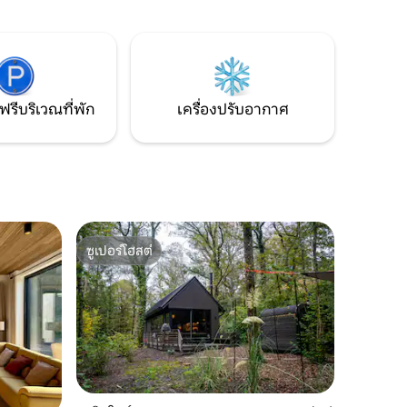
ภาพ
คู่และโถสุขภัณฑ์แยกต่างหาก มีผ้าขนหนู
Ardennes
และผ้าปูที่นอนให้ เด็กอายุ 12 ปีขึ้นไปเข้าพัก
ได้ จำนวนคืนเข้าพัก 2 คืนขึ้นไป
ฟรีบริเวณที่พัก
เครื่องปรับอากาศ
ซูเปอร์โฮสต์
ซูเปอร์โฮสต์