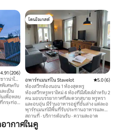
บ้านใน St
โดนใจเกสต์
ซูเปอร์โ
บ้านพักต
โดนใจเกสต์
ซูเปอร์โ
สวยงาม
บ้านพักตา
ทำเลที่ไ
สาธารณะที
เพลิดเพลิ
ต้องรบกว
สถานที่
·
สวยงาม เดินเพียง 10 นาทีก็ถึงน้ำตกที่มีชื่อ
เสียงของ
Adventure
ะแนนเฉลี่ย 4.91 จาก 5, 206 รีวิว
4.91 (206)
เที่ยวเหล่
ซาวน่าใน
อพาร์ทเมนท์ใน Stavelot
คะแนนเฉลี่ย 5.0 จาก 5
5.0 (6)
โอเอซิสแห่งค
พิเศษกับ
ธรรมชาติแ
ห้องสวีทห้องนอน 1 ห้องสุดหรู
และเป็น
อาศัยอยู่
ห้องสวีทหรูหราใหม่ 4 ห้องที่มีสไตล์สำหรับ 2
วันเพื่อหลบ
คน มอบบรรยากาศที่สะดวกสบาย หรูหรา
ที่กระท่อม
และอบอุ่น มีร้านอาหารอยู่ที่ชั้นล่าง แต่ละอ
ากุซซี่ขนาด
พาร์ทเมนท์มีพื้นที่รับประทานอาหารและ
้งปี คอทเท
พื้นที่นั่งเล่นพร้อมทีวีจอแบนดาวเทียม รวม
สถานที่
·
บริการต้อนรับ
·
ความสะอาด
ยวตั้งอยู่
ถึงห้องครัวที่มีอุปกรณ์ครบครันพร้อม
กอากาศในคู
นหุบเขา
เครื่องล้างจานและเตาอบ แต่ละอพาร์ทเม
ดินป่า
นท์มีห้องน้ำส่วนตัวพร้อมฝักบัวอ่างล้างหน้า