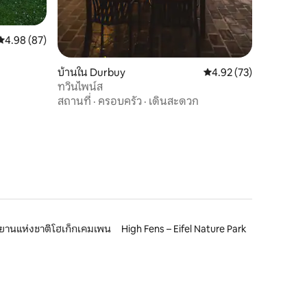
คะแนนเฉลี่ย 4.98 จาก 5, 87 รีวิว
4.98 (87)
บ้านใน Durbuy
คะแนนเฉลี่ย 4.92 จาก 5,
4.92 (73)
ทวินไพน์ส
สถานที่
·
ครอบครัว
·
เดินสะดวก
ยานแห่งชาติโฮเก็กเคมเพน
High Fens – Eifel Nature Park