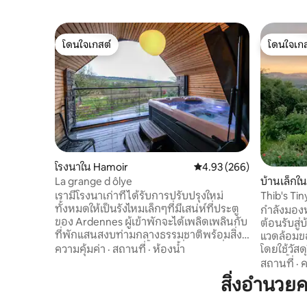
โดนใจเกสต์
โดนใจเกส
โดนใจเกสต์
โดนใจเกส
โรงนาใน Hamoir
คะแนนเฉลี่ย 4.93 จาก 5, 2
4.93 (266)
La grange d ôlye
บ้านเล็กใ
เรามีโรงนาเก่าที่ได้รับการปรับปรุงใหม่
Thib's Tin
ทั้งหมดให้เป็นรังไหมเล็กๆที่มีเสน่ห์ที่ประตู
กำลังมองหา
ของ Ardennes ผู้เข้าพักจะได้เพลิดเพลินกับ
ต้อนรับสู่บ
ที่พักแสนสงบท่ามกลางธรรมชาติพร้อมสิ่ง
แวดล้อมขอ
อำนวยความสะดวกทั้งหมดที่จำเป็นเพื่อ
ความคุ้มค่า
·
สถานที่
·
ห้องน้ำ
โดยใช้วัส
ความเป็นอยู่ที่ดีของคุณ ที่พักของเราคือยิ่ง
มาก ตั้งอ
สถานที่
·
ค
ไปกว่านั้นเป็นส่วนตัวโดยสิ้นเชิง มีจากุซซี่บน
naturel d
สิ่งอำนวย
ระเบียงที่มีหลังคาคลุมและสิ่งอำนวยความ
ชิ้น เฟอร์น
สะดวกมากมายรวมถึง Wi-Fi เราตั้งอยู่ห่าง
รอบด้วยสว