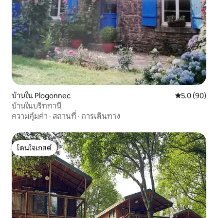
บ้านใน Plogonnec
คะแนนเฉลี่ย 5
5.0 (90)
บ้านในบริททานี
ความคุ้มค่า
·
สถานที่
·
การเดินทาง
โดนใจเกสต์
โดนใจเกสต์