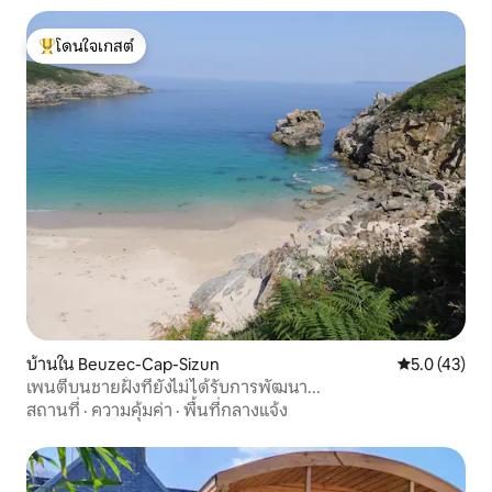
โดนใจเกสต์
โดนใจเกสต์ที่สุด
บ้านใน Beuzec-Cap-Sizun
คะแนนเฉลี่ย 5
5.0 (43)
เพนตีบนชายฝั่งที่ยังไม่ได้รับการพัฒนา...
สถานที่
·
ความคุ้มค่า
·
พื้นที่กลางแจ้ง