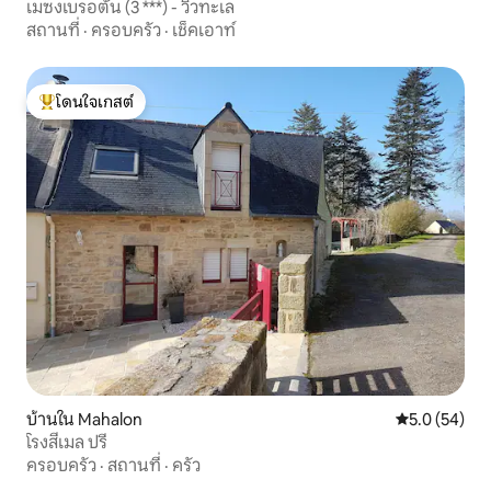
เมซงเบรอตัน (3 ***) - วิวทะเล
สถานที่
·
ครอบครัว
·
เช็คเอาท์
โดนใจเกสต์
โดนใจเกสต์ที่สุด
บ้านใน Mahalon
คะแนนเฉลี่ย 5
5.0 (54)
โรงสีเมล ปรี
ครอบครัว
·
สถานที่
·
ครัว