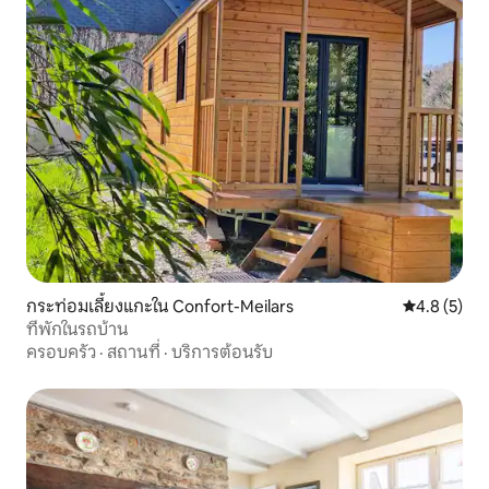
กระท่อมเลี้ยงแกะใน Confort-Meilars
คะแนนเฉลี่ย 
4.8 (5)
ที่พักในรถบ้าน
ครอบครัว
·
สถานที่
·
บริการต้อนรับ