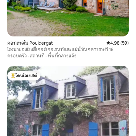
คอทเทจใน Pouldergat
คะแนนเฉลี่ย 4.
4.98 (59)
โรงนาของโรงสีเคอร์เกอเรนท์และแม่น้ำในศตวรรษที่ 18
ครอบครัว
·
สถานที่
·
พื้นที่กลางแจ้ง
โดนใจเกสต์
โดนใจเกสต์ที่สุด