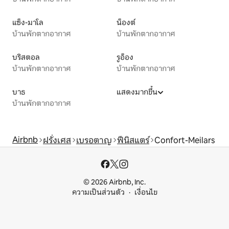
แซ็ง-มาโล
น็องต์
บ้านพักตากอากาศ
บ้านพักตากอากาศ
บริสตอล
รูอ็อง
บ้านพักตากอากาศ
บ้านพักตากอากาศ
บาธ
แสดงมากขึ้น
บ้านพักตากอากาศ
Airbnb
ฝรั่งเศส
เบรอตาญ
ฟีนิสแตร์
Confort-Meilars
© 2026 Airbnb, Inc.
ความเป็นส่วนตัว
เงื่อนไข