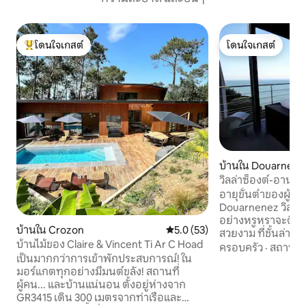
โดนใจเกสต์
โดนใจเกสต์
โดนใจเกสต์ที่สุด
โดนใจเกสต์
บ้านใน Douarnene
วิลล่าซ็องต์-อาน บ
อายุขั้นต่ำของผู้เช่า
Douarnenez วิลล่าท
อย่างหรูหราจะดึงดู
บ้านใน Crozon
คะแนนเฉลี่ย 5.0 จาก 5, 53 รีวิว
5.0 (53)
สวยงาม ที่ชั้นล่างมี
บ้านไม้ของ Claire & Vincent Ti Ar C Hoad
ประทานอาหารทีวีเ
ครอบครัว
·
สถานที่
เป็นมากกว่าการเข้าพักประสบการณ์! ใน
ระเบียงแบบพาโนรามา
มอร์แกตทุกอย่างมีมนต์ขลัง! สถานที่
พร้อมอ่างล้างหน้าแ
ผู้คน... และบ้านแน่นอน ตั้งอยู่ห่างจาก
ห้อง Fuchsia และพื
GR3415 เดิน 300 เมตรจากท่าเรือและ
บนชั้น 2 ห้องนั่งเ