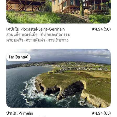
เคบินใน Plogastel-Saint-Germain
คะแนนเฉลี่ย 4.
4.94 (50)
สวนแซ็ง-แฌร์แม็ง - ที่พักและกิจกรรม
ครอบครัว
·
ความคุ้มค่า
·
การเดินทาง
โดนใจเกสต์
โดนใจเกสต์
บ้านใน Primelin
คะแนนเฉลี่ย 4.
4.94 (65)