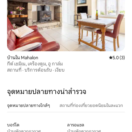
บ้านใน Mahalon
คะแนนเฉลี่ย 
5.0 (3)
กีต์ เชมิเน, เคร็องตูม, อู กาล์ม
สถานที่
·
บริการต้อนรับ
·
เงียบ
จุดหมายปลายทางน่าสำรวจ
จุดหมายปลายทางใกล้ๆ
สถานที่ท่องเที่ยวยอดนิยมในละแวก
บอร์โด
ลารอแชล
บ้านพักตากอากาศ
บ้านพักตากอากาศ