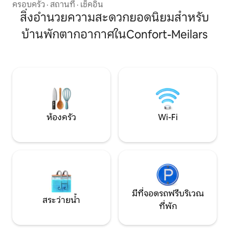
ท่าเรือ สระว่ายน้ำขนาด 7x3 ให้ความร้อน
พื้นที่รับประทานอ
ครอบครัว
·
สถานที่
·
เช็คอิน
ตั้งแต่เดือนเมษายน - พฤษภาคมถึงเดือน
พร้อมโถสุขภัณฑ์แล
สิ่งอำนวยความสะดวกยอดนิยมสำหรับ
กันยายน/ตุลาคม ห้องอาบน้ำแบบตุรกี พัก
เวลาที่น่าจดจำในส
บ้านพักตากอากาศในConfort-Meilars
ได้ 12 ท่าน -3 ห้องนอนพร้อมเตียงคู่แยก
พาร์ทเมนท์ให้เช่าอย
เป็น 2 เท่าขนาด 80x200 - หอพัก 1 ห้อง
พร้อมเตียงขนาด 90 x 200 6 เตียงรวม
เตียงสองชั้น 1 เตียง บ้านที่เหมาะสำหรับคน
รักธรรมชาติที่ต้องการเติมพลังกับ
ครอบครัวหรือเพื่อน ปาร์ตี้ต้องห้าม สูงสุด
12 คนขอบคุณ
ห้องครัว
Wi-Fi
มีที่จอดรถฟรีบริเวณ
สระว่ายน้ำ
ที่พัก