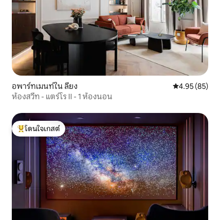
อพาร์ทเมนท์ใน ลียง
คะแนนเฉลี่ย 4.
4.95 (85)
ห้องสวีท - แตร์โร II - 1 ห้องนอน
โดนใจเกสต์
โดนใจเกสต์ที่สุด