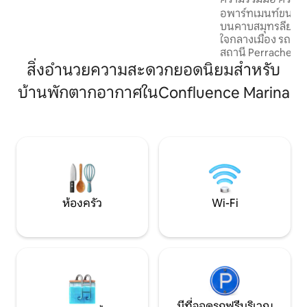
ที่จอดรถใต้ดินกว้าง/ปลอดภัย ห้องปั่น
จอดรถ
อพาร์ทเมนท์ขนาดเล
จักรยาน ไฟเบอร์ Wi-Fi ลิฟต์ แล้วพบกัน!
บนคาบสมุทรลียง 2 เข
ใจกลางเมือง รถราง T
สถานี Perrache (2 
ใต้ดิน A หรือสถานีร
สิ่งอำนวยความสะดวกยอดนิยมสำหรับ
เล่นพร้อมห้องครัวท
บ้านพักตากอากาศในConfluence Marina
(เครื่องล้างจานเต
Nespresso) พื้นที่
เงียบสงบและน่าอยู่ฉ
ได้เนื่องจากฉันอาศัย
ว่างในช่วงที่ฉันไม่อยู
ห้องเก็บของใต้ดิน
ห้องครัว
Wi-Fi
มีที่จอดรถฟรีบริเวณ