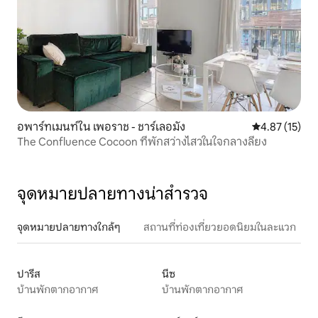
อพาร์ทเมนท์ใน เพอราช - ชาร์เลอมัง
คะแนนเฉลี่ย 4.
4.87 (15)
The Confluence Cocoon ที่พักสว่างไสวในใจกลางลียง
จุดหมายปลายทางน่าสำรวจ
จุดหมายปลายทางใกล้ๆ
สถานที่ท่องเที่ยวยอดนิยมในละแวก
ปารีส
นีซ
บ้านพักตากอากาศ
บ้านพักตากอากาศ