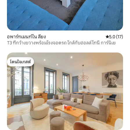
อพาร์ทเมนท์ใน ลียง
คะแนนเฉลี่ย 5
5.0 (17)
T3 ที่กว้างขวางพร้อมโรงจอดรถ ใกล้กับฮอลล์ โทนี การ์นิเย
โดนใจเกสต์
โดนใจเกสต์