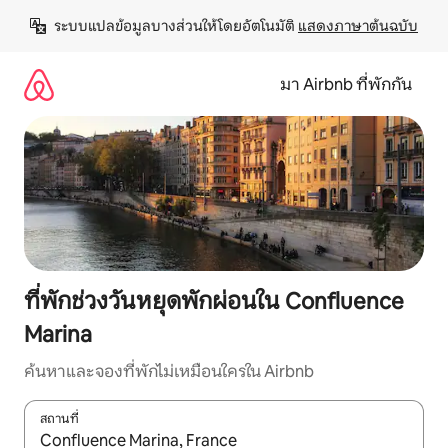
ข้าม
ระบบแปลข้อมูลบางส่วนให้โดยอัตโนมัติ 
แสดงภาษาต้นฉบับ
ไป
ยัง
เนื้อหา
มา Airbnb ที่พักกัน
ที่พักช่วงวันหยุดพักผ่อนใน Confluence
Marina
ค้นหาและจองที่พักไม่เหมือนใครใน Airbnb
สถานที่
ใช้ลูกศรขึ้นลง หรือใช้การสัมผัสหรือปัด เพื่อสำรวจผลการค้นหา