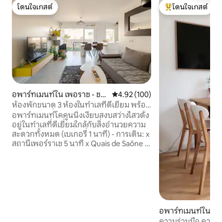
โดนใจเกสต์
โดนใจเกสต์
โดนใจเกสต์
โดนใจเกสต์ที่สุด
อพาร์ทเมนท์ใน เพอราช - ชาร์
คะแนนเฉลี่ย 4.92 จาก 5, 100 รีวิว
4.92 (100)
เลอมัง
ห้องพักขนาด 3 ห้องในทำเลที่ดีเยี่ยม พร้อม
ระเบียงและที่จอดรถ
อพาร์ทเมนท์โคคูนนิ่งเงียบสงบสว่างไสวตั้ง
อยู่ในทำเลที่ดีเยี่ยมใกล้กับสิ่งอำนวยความ
สะดวกทั้งหมด (เบเกอรี่ 1 นาที) - การเดิน: x
สถานีเพอร์ราเช 5 นาที x Quais de Saône 5
นาที x ห้างคอนฟลูเอนซ์ 5 นาที x ไฮเปอร์
เซ็นเตอร์ 15 นาที - โดยรถยนต์: เข้าถึง
A6/A7 - รถราง/รถไฟใต้ดิน/เวลอฟ ห้อง
นอนที่สะดวกสบาย 2 ห้อง x 160 x 200
เตียง x BZ COMFORT 140x190 ห้องครัว
แบบเปิดที่มีอุปกรณ์ครบครันห้องนั่งเล่น +
เครื่องชงกาแฟแบบเมล็ดกาแฟ ระเบียงหัน
อพาร์ทเมนท์ใน เพอ
หน้าไปทางทิศใต้พร้อมวิวที่ไม่มีสิ่งกีดขวาง
อมัง
ความร่วมมือ ความส