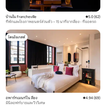
บ้านใน Francheville
คะแนนเฉลี่ย 5
5.0 (62)
ที่พักและโรงภาพยนตร์ส่วนตัว ~ 15 นาทีจากลียง - ที่จอดรถ
โดนใจเกสต์
โดนใจเกสต์
อพาร์ทเมนท์ใน ลียง
คะแนนเฉลี่ย 4.9
4.94 (69)
มินิลอฟท์บาธและวิววิเศษ