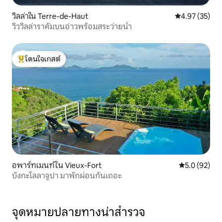
วิลล่าใน Terre-de-Haut
คะแนนเฉลี่ย 4.
4.97 (35)
วิววิลล่าราคัมบนอ่าวพร้อมสระว่ายน้ำ
โดนใจเกสต์
โดนใจเกสต์ที่สุด
อพาร์ทเมนท์ใน Vieux-Fort
คะแนนเฉลี่ย 5
5.0 (92)
บังกะโลลาจูปา มาพักผ่อนกันเถอะ
จุดหมายปลายทางน่าสำรวจ