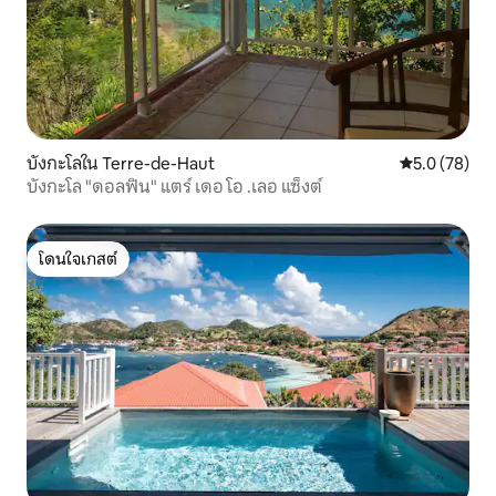
บังกะโลใน Terre-de-Haut
คะแนนเฉลี่ย 5
5.0 (78)
บังกะโล "ดอลฟิน" แตร์ เดอ โอ .เลอ แซ็งต์
โดนใจเกสต์
โดนใจเกสต์