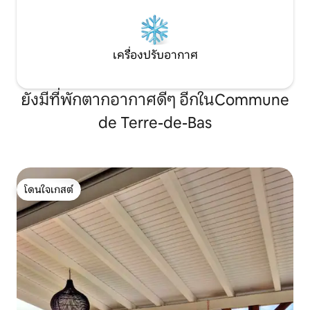
เครื่องปรับอากาศ
ยังมีที่พักตากอากาศดีๆ อีกในCommune
de Terre-de-Bas
โดนใจเกสต์
โดนใจเกสต์