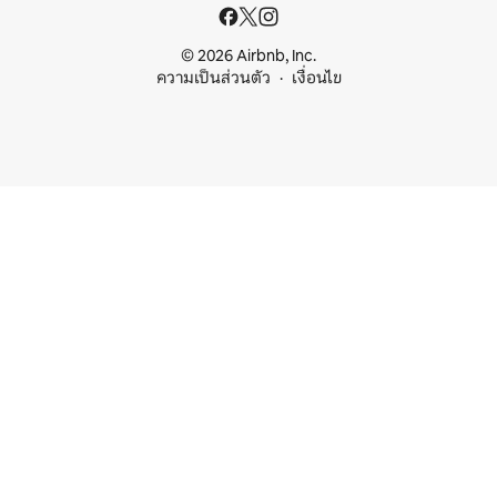
© 2026 Airbnb, Inc.
ความเป็นส่วนตัว
เงื่อนไข