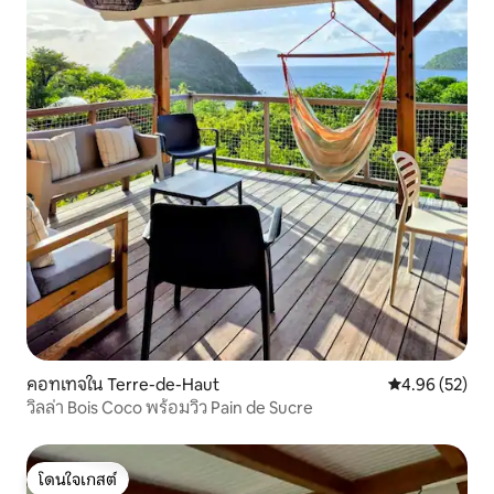
คอทเทจใน Terre-de-Haut
คะแนนเฉลี่ย 4.
4.96 (52)
วิลล่า Bois Coco พร้อมวิว Pain de Sucre
โดนใจเกสต์
โดนใจเกสต์