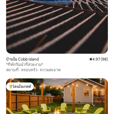
บ้านใน Cobb Island
คะแนนเฉลี่ย 4.
4.97 (98)
*ที่พักริมน้ำที่สวยงาม*
สถานที่
·
ครอบครัว
·
ความสะอาด
โดนใจเกสต์
โดนใจเกสต์ที่สุด