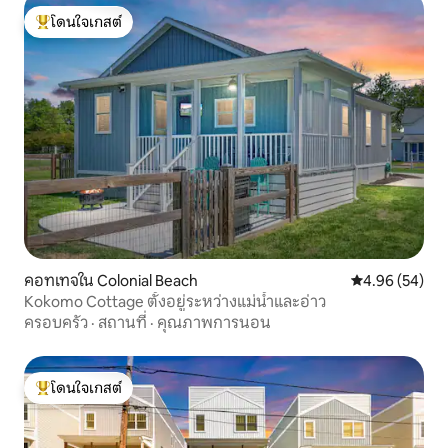
โดนใจเกสต์
โดนใจเกสต์ที่สุด
คอทเทจใน Colonial Beach
คะแนนเฉลี่ย 4.
4.96 (54)
Kokomo Cottage ตั้งอยู่ระหว่างแม่น้ำและอ่าว
ครอบครัว
·
สถานที่
·
คุณภาพการนอน
โดนใจเกสต์
โดนใจเกสต์ที่สุด