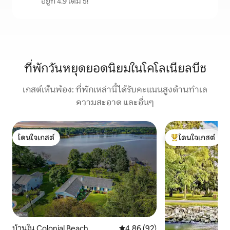
อยู่ที่ 4.9 เต็ม 5!
ที่พักวันหยุดยอดนิยมในโคโลเนียลบีช
เกสต์เห็นพ้อง: ที่พักเหล่านี้ได้รับคะแนนสูงด้านทำเล
ความสะอาด และอื่นๆ
โดนใจเกสต์
โดนใจเกสต์
โดนใจเกสต์
โดนใจเกสต์ที่สุด
บ้านใน Colonial Beach
คะแนนเฉลี่ย 4.86 จาก 5, 92 รีวิว
4.86 (92)