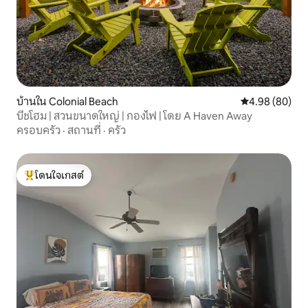
บ้านใน Colonial Beach
คะแนนเฉลี่ย 4.9
4.98 (80)
บีชโฮม | สวนขนาดใหญ่ | กองไฟ | โดย A Haven Away
ครอบครัว
·
สถานที่
·
ครัว
โดนใจเกสต์
โดนใจเกสต์ที่สุด