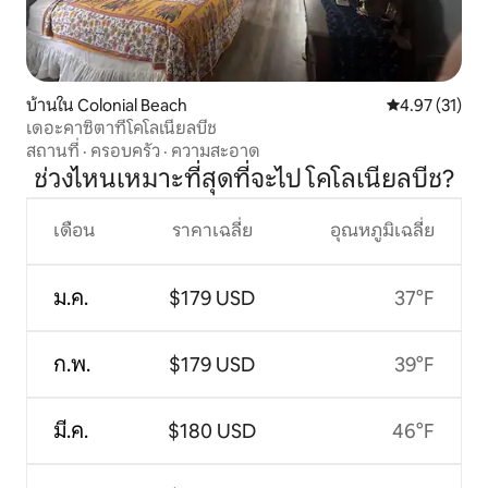
บ้านใน Colonial Beach
คะแนนเฉลี่ย 4.
4.97 (31)
เดอะคาซิตาที่โคโลเนียลบีช
สถานที่
·
ครอบครัว
·
ความสะอาด
ช่วงไหนเหมาะที่สุดที่จะไป โคโลเนียลบีช?
เดือน
ราคาเฉลี่ย
อุณหภูมิเฉลี่ย
ม.ค.
$179 USD
37°F
ก.พ.
$179 USD
39°F
มี.ค.
$180 USD
46°F