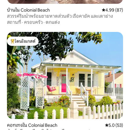
บ้านใน Colonial Beach
คะแนนเฉลี่ย 4.
4.99 (87)
สวรรค์ริมน้ำพร้อมชายหาดส่วนตัว เรือคายัค และเตาย่าง
สถานที่
·
ครอบครัว
·
ตกแต่ง
โดนใจเกสต์
โดนใจเกสต์ที่สุด
คอทเทจใน Colonial Beach
คะแนนเฉลี่ย 5
5.0 (53)