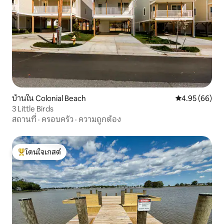
บ้านใน Colonial Beach
คะแนนเฉลี่ย 4.
4.95 (66)
3 Little Birds
สถานที่
·
ครอบครัว
·
ความถูกต้อง
โดนใจเกสต์
โดนใจเกสต์ที่สุด