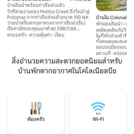
บ้านริมน้ำพร้อมท่าเรือส่วนตัว
วิวที่สวยงามของ Mattox Creek ซึ่งวิ่งเข้าสู่
Potomac จากท่าเรือส่วนตัวขนาด 100 ฟุต
บ้านใน Colonial Be
ว่ายน้ำหรือตกปลาตรงจากท่าเรือนำเรือ/
พักผ่อนริมน้ำ • เดอ
เรือคายัคของคุณมาด้วย! 3 BR/3 BA
เตียง
เพลิดเพลินกับวิวริ
stepless ranch w/ton of natural light.
ครอบครัว
·
ความคุ้มค่า
·
เงียบ
ในที่พักส่วนตัวที่ไ
อัพเดทห้องครัวพร้อมเครื่องใช้ไฟฟ้ารุ่นใหม่
ทั้งหมดและสะดวกสบา
ตู้และพื้นที่เคาน์เตอร์มากมาย พื้นที่เตรียม
ชอบระเบียงรอบบ้าน
อาหารของพ่อบ้านแยกต่างหาก เตาผิงไม้
ตกแต่งอย่างดี และ
สถานที่
·
ครอบครัว
และเตาเม็ด ยินดีต้อนรับสัตว์เลี้ยง! 45 นาที
ทำเลที่ตั้งสมบูรณ
สิ่งอำนวยความสะดวกยอดนิยมสำหรับ
ถึง F'burg/Tappahannock ย่านส่วนตัวห่าง
ร้านค้า ร้านอาหาร แ
จากใจกลางเมืองเพียงไม่กี่นาทีไปยังแหล่ง
บ้านพักตากอากาศในโคโลเนียลบีช
ถึงชายหาด สิ่งอำ
ช้อปปิ้ง/ร้านอาหารริมหาดโคโลเนียล
เก้าอี้ชายหาด จักรย
อินเทอร์เน็ตและสาธารณูปโภคฟรีพร้อม
Nespresso Keurig 
การเข้าพักสูงสุด 30 วัน
คน เครื่องใช้ไฟฟ้
อาหาร Cuisinart เค
Wi-Fi 1GB และระ
อย่างมืออาชีพก่อนผ
ห้องครัว
Wi-Fi