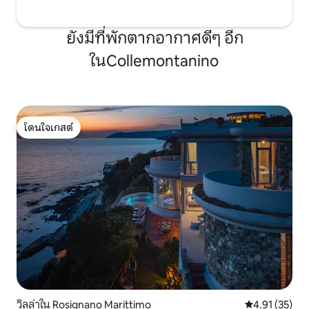
ยังมีที่พักตากอากาศดีๆ อีก
ในCollemontanino
โดนใจเกสต์
โดนใจเกสต์
วิลล่าใน Rosignano Marittimo
คะแนนเฉลี่ย 4.
4.91 (35)