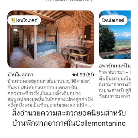
โดนใจเกสต์
โดนใจเกสต์
โดนใจเกสต์ที่สุด
โดนใจเกสต์
อพาร์ทเมนท์ใน Riv
วิวพาโนรามา + สระ
บ้านใน ลุกกา
คะแนนเฉลี่ย 4.99 จาก 5, 81 รีวิว
4.99 (81)
ประวัติศาสตร์ในทั
ตื่นขึ้นมาบนเนินเข
บ้านหอคอยยุคกลางในย่านประวัติศาสตร์
โนรามาจากระเบียง
ค้นพบเสน่ห์ของหอคอยยุคกลางใน
เหมาะสำหรับคู่รัก 
ศตวรรษที่ 11 ซึ่งเป็นแบบดั้งเดิมอย่าง
วัฒนธรรม อพาร์ทเมนท์ที่มีเสน่ห์แห่งนี้
สมบูรณ์ของยุคนั้น ในใจกลางเมืองลุกกา ซึ่ง
ล้อมรอบด้วยเนินเขา
ครั้งหนึ่งเคยเป็นที่อยู่อาศัยของสถาปนิก
คานี ผสมผสานควา
ของมหาวิหารซานมาร์ติโน และต่อมาก็เป็น
สิ่งอำนวยความสะดวกยอดนิยมสำหรับ
กับความสะดวกสบาย
บ้านของคนดูแลระฆัง มันตั้งอยู่ที่ด้านล่าง
ห้องน้ำสองห้อง ห่างจากปีซาเพียง 40 นาที
บ้านพักตากอากาศในCollemontanino
ของหอระฆัง แต่ระฆังไม่เคยดัง ทำให้มั่นใจ
ใกล้กับไร่องุ่น อยู่
ได้ถึงความเงียบสงบและการพักผ่อน
อบอุ่นและมีเอกล
เฟอร์นิเจอร์แบบดั้งเดิม, เครื่องปรับอากาศ,
อิตาลีที่มีประวัติศาสตร์ ลงเล่นน้ำใ