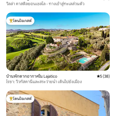
วิลล่า คาสติลยอนเชลโล - ทางเข้าสู่ทะเลส่วนตัว
โดนใจเกสต์
โดนใจเกสต์ที่สุด
บ้านพักตากอากาศใน Lajatico
คะแนนเฉลี่ย
5 (38)
โรซา: วิวทัสคานีและสระว่ายน้ำ เดินไปยังเมือง
โดนใจเกสต์
โดนใจเกสต์ที่สุด