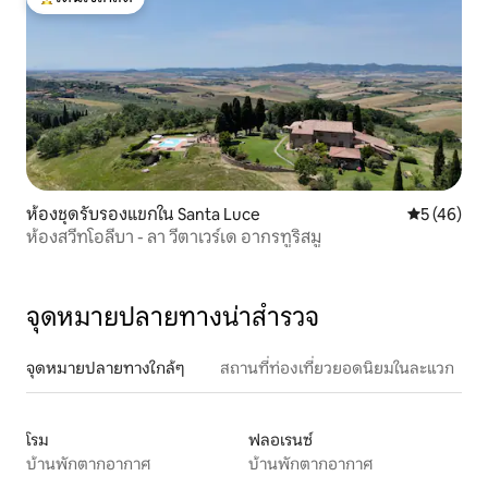
โดนใจเกสต์ที่สุด
ห้องชุดรับรองแขกใน Santa Luce
คะแนนเฉลี่ย
5 (46)
ห้องสวีทโอลีบา - ลา วีตาเวร์เด อากรทูริสมู
จุดหมายปลายทางน่าสำรวจ
จุดหมายปลายทางใกล้ๆ
สถานที่ท่องเที่ยวยอดนิยมในละแวก
โรม
ฟลอเรนซ์
บ้านพักตากอากาศ
บ้านพักตากอากาศ