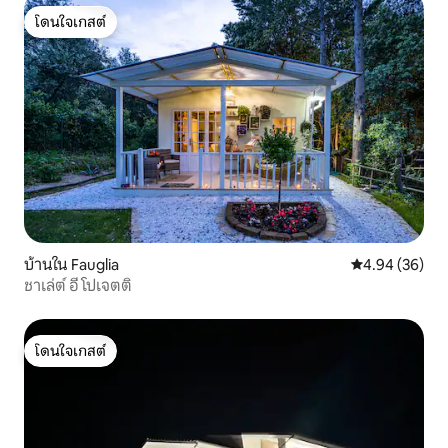
โดนใจเกสต์
โดนใจเกสต์
บ้านใน Fauglia
คะแนนเฉลี่ย 4.
4.94 (36)
ชาเล่ต์ อี โปเจตติ
โดนใจเกสต์
โดนใจเกสต์