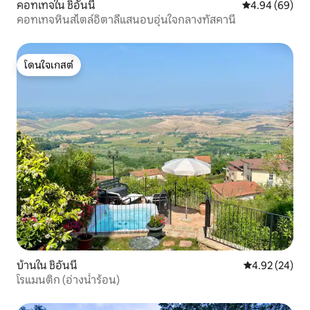
คอทเทจใน ชิอันนี
คะแนนเฉลี่ย 4.9
4.94 (69)
คอทเทจหินสไตล์อิตาลีแสนอบอุ่นใจกลางทัสคานี
โดนใจเกสต์
โดนใจเกสต์
บ้านใน ชิอันนี
คะแนนเฉลี่ย 4.
4.92 (24)
โรแมนติก (อ่างน้ำร้อน)