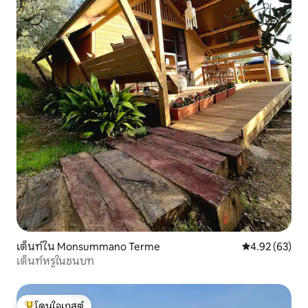
เต็นท์ใน Monsummano Terme
คะแนนเฉลี่ย 4.
4.92 (63)
เต็นท์หรูในชนบท
โดนใจเกสต์