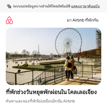
ข้าม
ระบบแปลข้อมูลบางส่วนให้โดยอัตโนมัติ 
แสดงภาษาต้นฉบับ
ไป
ยัง
เนื้อหา
มา Airbnb ที่พักกัน
ที่พักช่วงวันหยุดพักผ่อนใน โคลเลอเจียง
ค้นหาและจองที่พักไม่เหมือนใครใน Airbnb