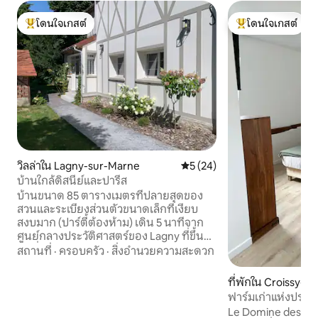
โดนใจเกสต์
โดนใจเกสต์
โดนใจเกสต์ที่สุด
โดนใจเกสต์ที่สุด
วิลล่าใน Lagny-sur-Marne
คะแนนเฉลี่ย 5 จาก 5, 24 รีวิว
5 (24)
บ้านใกล้ดิสนีย์และปารีส
บ้านขนาด 85 ตารางเมตรที่ปลายสุดของ
สวนและระเบียงส่วนตัวขนาดเล็กที่เงียบ
สงบมาก (ปาร์ตี้ต้องห้าม) เดิน 5 นาทีจาก
ศูนย์กลางประวัติศาสตร์ของ Lagny ที่ขึ้น
ชื่อเรื่องตลาด 3 แห่งต่อสัปดาห์และการเดิน
สถานที่
·
ครอบครัว
·
สิ่งอำนวยความสะดวก
เล่นริมฝั่งแม่น้ำ Marne (เดิน 2 นาที) สถานี
รถไฟ Lagny ใช้เวลาเดิน 5 นาทีให้บริการใน
ที่พักใน Croissy-
ปารีสใช้เวลาไม่ถึง 25 นาที 15 นาทีจากดิสนีย์
ฟาร์มเก่าแห่งปราส
แลนด์ปารีสโดยรถยนต์หรือรถบัส 2223
คกิง
Le Domine des Pir
โดยตรง ใกล้ศูนย์การค้า Val d 'Europe และ