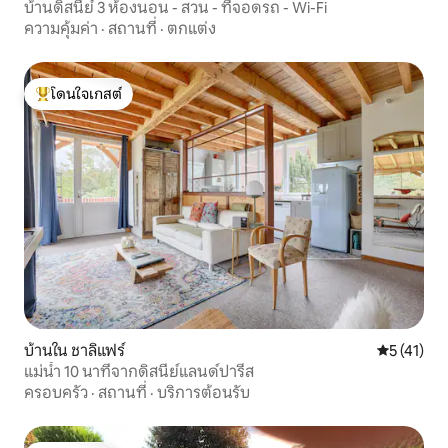
บ้านดิสนีย์ 3 ห้องนอน - สวน - ที่จอดรถ - Wi-Fi
ความคุ้มค่า
·
สถานที่
·
ตกแต่ง
โดนใจเกสต์
โดนใจเกสต์ที่สุด
บ้านใน ชาลิแฟร์
คะแนนเฉลี่ย
5 (41)
แม่น้ำ 10 นาทีจากดิสนีย์แลนด์ปารีส
ครอบครัว
·
สถานที่
·
บริการต้อนรับ