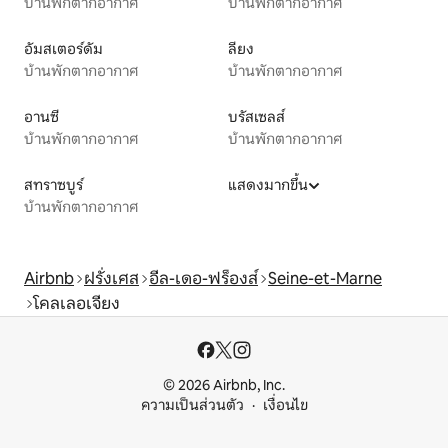
บ้านพักตากอากาศ
บ้านพักตากอากาศ
อัมสเตอร์ดัม
ลียง
บ้านพักตากอากาศ
บ้านพักตากอากาศ
อานซี
บรัสเซลส์
บ้านพักตากอากาศ
บ้านพักตากอากาศ
สทราซบูร์
แสดงมากขึ้น
บ้านพักตากอากาศ
Airbnb
ฝรั่งเศส
อีล-เดอ-ฟร็องส์
Seine-et-Marne
โคลเลอเจียง
© 2026 Airbnb, Inc.
ความเป็นส่วนตัว
เงื่อนไข