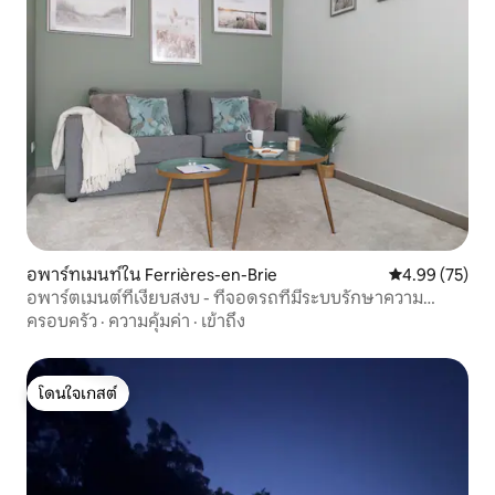
อพาร์ทเมนท์ใน Ferrières-en-Brie
คะแนนเฉลี่ย 4.
4.99 (75)
อพาร์ตเมนต์ที่เงียบสงบ - ที่จอดรถที่มีระบบรักษาความ
ปลอดภัย 15 นาทีจากดิสนีย์
ครอบครัว
·
ความคุ้มค่า
·
เข้าถึง
โดนใจเกสต์
โดนใจเกสต์