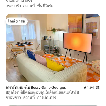
ชาเลต์เดอลากรัว
ครอบครัว
·
สถานที่
·
พื้นที่ในร่ม
โดนใจเกสต์
โดนใจเกสต์
อพาร์ทเมนท์ใน Bussy-Saint-Georges
คะแนนเฉลี่ย 4.
4.94 (31)
สตูดิโอที่มีสไตล์และอบอุ่นใกล้ดิสนีย์แลนด์ปารีส
ครอบครัว
·
สถานที่
·
การเดินทาง