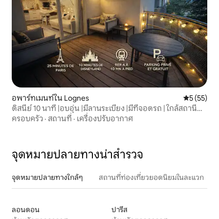
อพาร์ทเมนท์ใน Lognes
คะแนนเฉลี่ย
5 (55)
ดิสนีย์ 10 นาที |อบอุ่น |มีลานระเบียง |มีที่จอดรถ | ใกล้สถานี
รถไฟ
ครอบครัว
·
สถานที่
·
เครื่องปรับอากาศ
จุดหมายปลายทางน่าสำรวจ
จุดหมายปลายทางใกล้ๆ
สถานที่ท่องเที่ยวยอดนิยมในละแวก
ลอนดอน
ปารีส