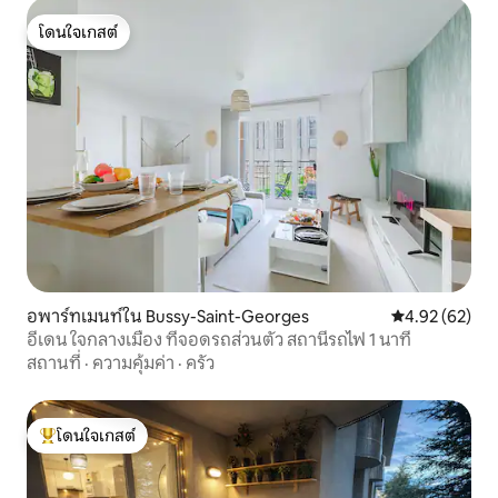
โดนใจเกสต์
โดนใจเกสต์
อพาร์ทเมนท์ใน Bussy-Saint-Georges
คะแนนเฉลี่ย 4.
4.92 (62)
อีเดน ใจกลางเมือง ที่จอดรถส่วนตัว สถานีรถไฟ 1 นาที
สถานที่
·
ความคุ้มค่า
·
ครัว
โดนใจเกสต์
โดนใจเกสต์ที่สุด