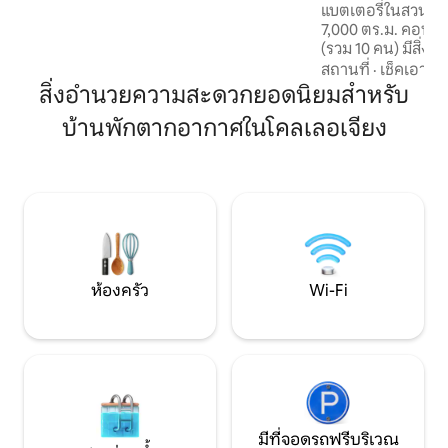
แบตเตอรี่ในสวน
La Vallee Village (Luxury Outlet) สนามบิน
7,000 ตร.ม. คอทเทจ 4 หลังหลังละ 2 -4 คน
Roissy CDG ห่างออกไป 18 กม. แอสเตอริ
(รวม 10 คน) มีสิ่
กซ์พาร์คห่างออกไป 45 กม.
พรีเมียม สตูดิโอโคโลเนียลแห่งนี้จะให้คุณได้
สถานที่
·
เช็คเอาท์
พักผ่อนอย่างมีคุ
สิ่งอำนวยความสะดวกยอดนิยมสำหรับ
ไซส์ขนาด 180x200 ห
บ้านพักตากอากาศในโคลเลอเจียง
เตียง... ขึ้นอยู่กับคุณ ห้องครัวที่มีอุป
ครบครัน (ตู้เย็น/
แม่เหล็กไฟฟ้าเครื่
กาต้มน้ำเครื่องปิ้ง
ทำอาหารในสถานที่
ห้องครัว
Wi-Fi
มีที่จอดรถฟรีบริเวณ