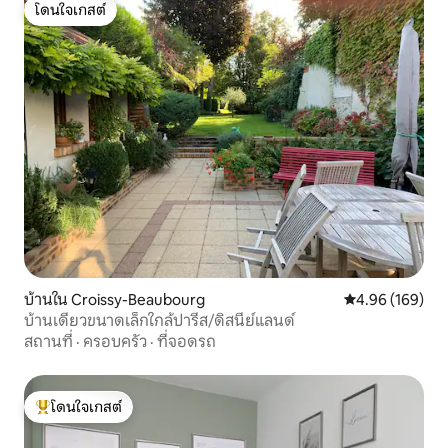
โดนใจเกสต์
โดนใจเกสต์
บ้านใน Croissy-Beaubourg
คะแนนเฉลี่ย 4.9
4.96 (169)
บ้านเดี่ยวขนาดเล็กใกล้ปารีส/ดิสนีย์แลนด์
สถานที่
·
ครอบครัว
·
ที่จอดรถ
โดนใจเกสต์
โดนใจเกสต์ที่สุด