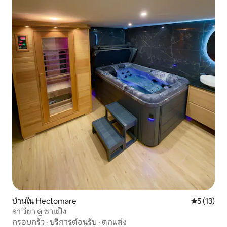
บ้านใน Hectomare
คะแนนเฉลี่ย
5 (13)
ลา วียา ดู ซาแป็ง
ครอบครัว
·
บริการต้อนรับ
·
ตกแต่ง