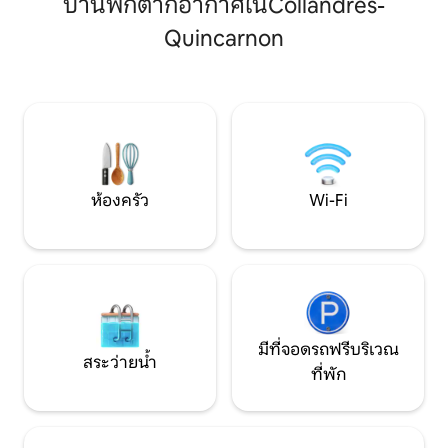
บ้านพักตากอากาศในCollandres-
Guérard มีซากปรักหักพังที่น่าสนใจของโรง
พบปะ พักผ่อน และแบ
ปั่นจักรยาน Levavasseur และป่า
จดจำกับครอบครัวหรือเพื่
Quincarnon
Longboel ป่าส่วนตัวของ Fontaine-
ชนบท เส้นทางเดิน
Guérard และ Bonnemare ก็เปิดให้เจ้าของ
สนิล ทั้งหมดอยู่ในร
ที่พักของเราเข้าพักได้เช่นกัน
อย่างง่ายดาย
ห้องครัว
Wi-Fi
มีที่จอดรถฟรีบริเวณ
สระว่ายน้ำ
ที่พัก