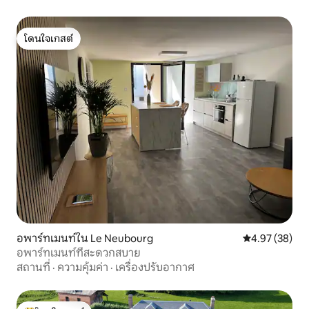
โดนใจเกสต์
โดนใจเกสต์
อพาร์ทเมนท์ใน Le Neubourg
คะแนนเฉลี่ย 4.
4.97 (38)
อพาร์ทเมนท์ที่สะดวกสบาย
สถานที่
·
ความคุ้มค่า
·
เครื่องปรับอากาศ