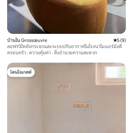
บ้านใน Grossœuvre
คะแนนเฉลี่
5 (9)
ลอฟท์มีหลังกระจกและระบบปรับอากาศในโรงนาในนอร์มังดี
ครอบครัว
·
ความคุ้มค่า
·
สิ่งอำนวยความสะดวก
โดนใจเกสต์
โดนใจเกสต์