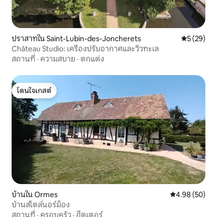
ปราสาทใน Saint-Lubin-des-Joncherets
คะแนนเฉลี่ย
5 (29)
Château Studio: เครื่องปรับอากาศและวิวทะเล
สถานที่
·
ความสบาย
·
ตกแต่ง
โดนใจเกสต์
โดนใจเกสต์
บ้านใน Ormes
คะแนนเฉลี่ย 4.
4.98 (50)
บ้านสไตล์นอร์ม็อง
สถานที่
·
ครอบครัว
·
ฮีตเตอร์