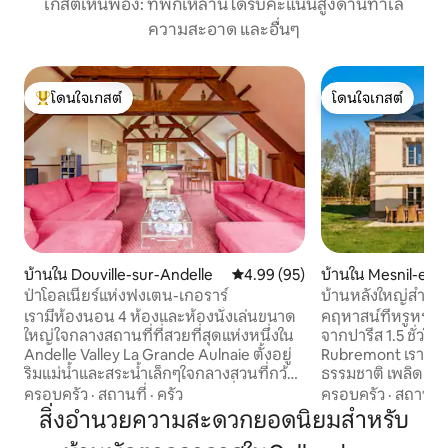
เกสต์เห็นพ้อง: ที่พักเหล่านี้ได้รับคะแนนสูงด้านทำเล
ความสะอาด และอื่นๆ
โดนใจเกสต์
โดนใจเกสต์
โดนใจเกสต์ที่สุด
โดนใจเกสต์
บ้านใน Douville-sur-Andelle
คะแนนเฉลี่ย 4.99 จาก 5, 95 รีวิว
4.99 (95)
บ้านใน Mesnil-en
ป่าโอลเนียร์แห่งฟงเตน-เกอราร์
บ้านหลังใหญ่สำหรั
ธรรมชาติในนอร์มัง
เรามีห้องนอน 4 ห้องและห้องนั่งเล่นขนาด
คฤหาสน์ที่หรูหราในน
ใหญ่ใจกลางสถานที่ที่สวยที่สุดแห่งหนึ่งใน
จากปารีส 1.5 ชั่วโม
Andelle Valley La Grande Aulnaie ตั้งอยู่
Rubremont เรายินด
ริมแม่น้ำและสระน้ำเล็กๆใจกลางสวนที่กว้าง
ธรรมชาติ เพลิดเพลินกับบรรยากาศที่เงียบ
ใหญ่และเรียบร้อยมีการตกแต่งที่หลาก
สงบพร้อมเตาผิง ห้
ครอบครัว
·
สถานที่
·
ครัว
ครอบครัว
·
สถานที่
หลายและมีสีสันในทุกฤดูกาล La Grande
ระเบียง บาร์บีคิว 
สิ่งอำนวยความสะดวกยอดนิยมสำหรับ
Aulnaie มีพรมแดนติดกับโบสถ์ Fontaine-
กลางแจ้ง ที่พักที่ไม่เหมือนใครสำหรับการ