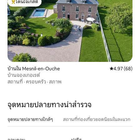
โดนใจเกสต์
โดนใจเกสต์ที่สุด
บ้านใน Mesnil-en-Ouche
คะแนนเฉลี่ย 4.
4.97 (68)
บ้านจองเกอเรต์
สถานที่
·
ครอบครัว
·
สภาพ
จุดหมายปลายทางน่าสำรวจ
จุดหมายปลายทางใกล้ๆ
สถานที่ท่องเที่ยวยอดนิยมในละแวก
ลอนดอน
ปารีส