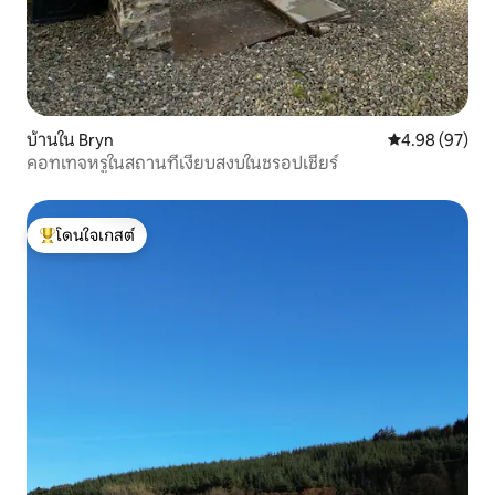
บ้านใน Bryn
คะแนนเฉลี่ย 4.
4.98 (97)
คอทเทจหรูในสถานที่เงียบสงบในชรอปเชียร์
โดนใจเกสต์
โดนใจเกสต์ที่สุด