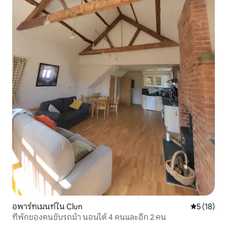
อพาร์ทเมนท์ใน Clun
คะแนนเฉลี่ย
5 (18)
ที่พักของคนขับรถม้า นอนได้ 4 คนและอีก 2 คน