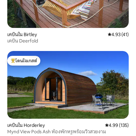
เคบินใน Birtley
คะแนนเฉลี่ย 4.
4.93 (41)
เคบิน Deerfold
โดนใจเกสต์
โดนใจเกสต์ที่สุด
เคบินใน Horderley
คะแนนเฉลี่ย 4.9
4.99 (135)
Mynd View Pods Ash ห้องพักหรูพร้อมวิวสวยงาม