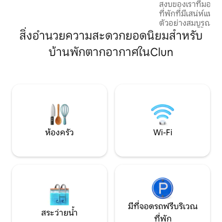
สงบของเราที่มองเห็
"สวิสเซอร์แลนด์เล็กๆ" ตะวันตกสำหรับการ
ที่พักที่มีเสน่ห์แห่ง
สูดอากาศบริสุทธิ์จาก Elan Valley และ
ตัวอย่างสมบูรณ์แล
South ไปยัง Hay อัญมณีทางวรรณคดีบน
คลายในอ่างน้ำร้อนส
สิ่งอำนวยความสะดวกยอดนิยมสำหรับ
Wye
ฟืนของคุณเอง เหม
บ้านพักตากอากาศในClun
พักผ่อนหลังจากใช้เ
ภายในที่พักมีควา
แบบชนบท เหมาะสำหร
ทางคนเดียวที่ต้อ
ผ่อนจากชีวิตประจำ
ที่แท้จริง ส่งข้อค
ข้อมูลเพิ่มเติมได้เ
ห้องครัว
Wi-Fi
มีที่จอดรถฟรีบริเวณ
สระว่ายน้ำ
ที่พัก