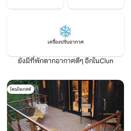
เครื่องปรับอากาศ
ยังมีที่พักตากอากาศดีๆ อีกในClun
โดนใจเกสต์
โดนใจเกสต์