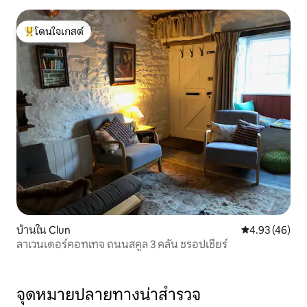
โดนใจเกสต์
โดนใจเกสต์ที่สุด
บ้านใน Clun
คะแนนเฉลี่ย 4.
4.93 (46)
ลาเวนเดอร์คอทเทจ ถนนสคูล 3 คลัน ชรอปเชียร์
จุดหมายปลายทางน่าสำรวจ