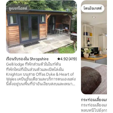
ซูเปอร์โฮสต์
โดนใจเกสต์
ซูเปอร์โฮสต์
โดนใจเกสต์
เรือนรับรองใน Shropshire
คะแนนเฉลี่ย 4.92 จาก 5, 419 รีวิว
4.92 (419)
Gelli lodge ที่พักส่วนตัวในไนท์ตัน
ที่พักใหม่ที่เป็นส่วนตัวและเปิดโล่งใน
Knighton บนสาย Offas Dyke & Heart of
Wales เคบินชั้นเดียวและบริการตนเองแห่ง
นี้ตั้งอยู่บนพื้นที่ป่าอันเงียบสงบและเหมาะ
สำหรับการสำรวจชนบทของโพวิส/ชรอป
เชียร์และเยี่ยมชมเมืองและหมู่บ้านในท้อง
ถิ่นและประวัติศาสตร์มากมาย มุ่งหน้าไป
กระท่อมเลี้ยงแกะ
ทางตะวันออกเพื่อไปยัง Ludlow ด้วย
n
กระท่อมเลี้ยงแกะส
ปราสาท 11C และความสุขในการทำอาหาร
มองเห็นทิวทัศน์ข
หลบหนีไปยังกระท่อ
จนถึง Church Stetton ที่มีชื่อเล่นว่า