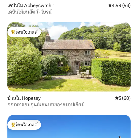
เคบินใน Abbeycwmhir
คะแนนเฉลี่ย 4.
4.99 (93)
เคบินไม้ขนสัตว์ - ไบรน์
โดนใจเกสต์
โดนใจเกสต์ที่สุด
บ้านใน Hopesay
คะแนนเฉลี่ย
5 (60)
คอทเทจอบอุ่นในชนบทของชรอปเชียร์
โดนใจเกสต์
โดนใจเกสต์ที่สุด