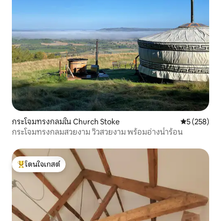
กระโจมทรงกลมใน Church Stoke
คะแนนเฉลี่ย 
5 (258)
กระโจมทรงกลมสวยงาม วิวสวยงาม พร้อมอ่างน้ำร้อน
โดนใจเกสต์
โดนใจเกสต์ที่สุด