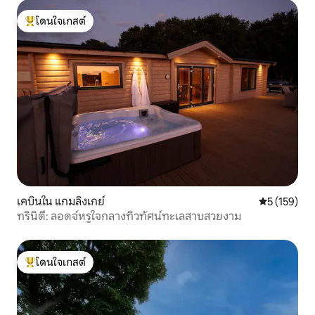
โดนใจเกสต์
โดนใจเกสต์ที่สุด
เคบินใน แกมลิงเกย์
คะแนนเฉลี่ย 
5 (159)
ทรินิตี้: ลอดจ์หรูใจกลางทิวทัศน์ทะเลสาบสวยงาม
โดนใจเกสต์
โดนใจเกสต์ที่สุด