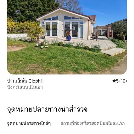
บ้านเล็กใน Clophill
คะแนนเฉลี่ย
5 (10)
บังกะโลบนเนินเขา
จุดหมายปลายทางน่าสำรวจ
จุดหมายปลายทางใกล้ๆ
สถานที่ท่องเที่ยวยอดนิยมในละแวก