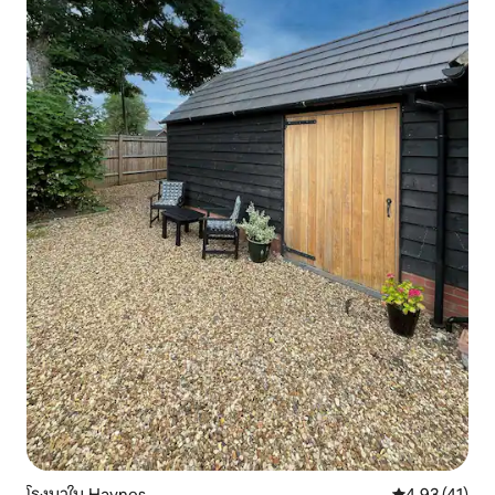
โรงนาใน Haynes
คะแนนเฉลี่ย 4.
4.93 (41)