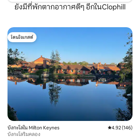
ยังมีที่พักตากอากาศดีๆ อีกในClophill
โดนใจเกสต์
โดนใจเกสต์
บังกะโลใน Milton Keynes
คะแนนเฉลี่ย 4.9
4.92 (146)
บังกะโลริมคลอง