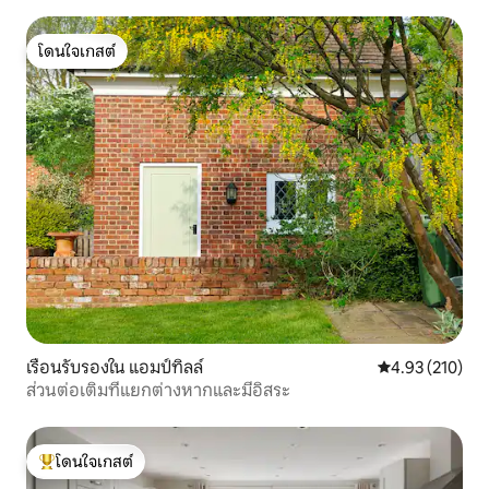
โดนใจเกสต์
โดนใจเกสต์
เรือนรับรองใน แอมป์ทิลล์
คะแนนเฉลี่ย 4.9
4.93 (210)
ส่วนต่อเติมที่แยกต่างหากและมีอิสระ
โดนใจเกสต์
โดนใจเกสต์ที่สุด