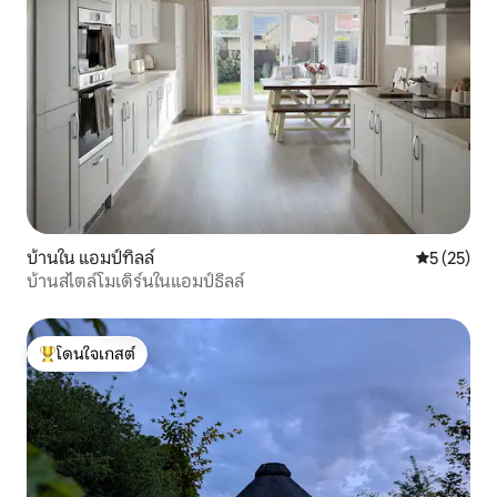
บ้านใน แอมป์ทิลล์
คะแนนเฉลี่ย
5 (25)
บ้านสไตล์โมเดิร์นในแอมป์ธิลล์
โดนใจเกสต์
โดนใจเกสต์ที่สุด