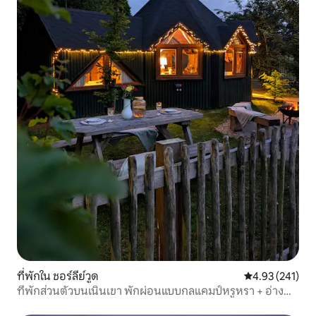
ที่พักใน ชอร์ลีย์วูด
คะแนนเฉลี่ย 4.9
4.93 (241)
ที่พักส่วนตัวบนเนินเขา พักผ่อนแบบกลแคมป์หรูหรา + อ่างน้ำ
ร้อน