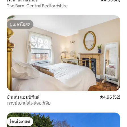
The Barn, Central Bedfordshire
ซูเปอร์โฮสต์
ซูเปอร์โฮสต์
บ้านใน แอมป์ทิลล์
คะแนนเฉลี่ย 4.
4.96 (52)
ทาวน์เฮาส์สไตล์จอร์เจีย
โดนใจเกสต์
โดนใจเกสต์