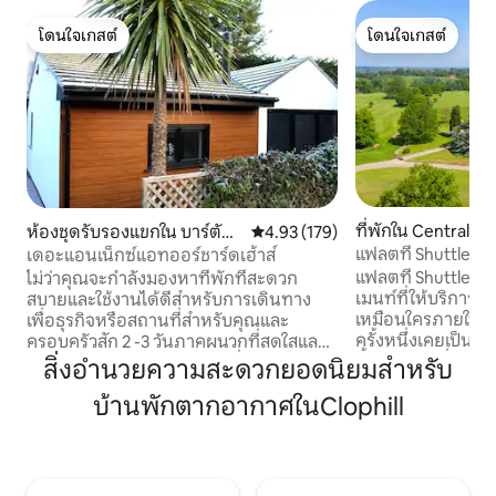
โดนใจเกสต์
โดนใจเกสต์
โดนใจเกสต์
โดนใจเกสต์
ที่พักใน Central B
ห้องชุดรับรองแขกใน บาร์ตัน-
คะแนนเฉลี่ย 4.93 จาก 5, 179 รีวิว
4.93 (179)
e
เลอ-เคลย์
แฟลตที่ Shuttlewo
เดอะแอนเน็กซ์แอทออร์ชาร์ดเฮ้าส์
แฟลตที่ Shuttlewo
ไม่ว่าคุณจะกำลังมองหาที่พักที่สะดวก
เมนท์ที่ให้บริการอ
สบายและใช้งานได้ดีสำหรับการเดินทาง
เหมือนใครภายในคฤห
เพื่อธุรกิจหรือสถานที่สำหรับคุณและ
ครั้งหนึ่งเคยเป็นท
ครอบครัวสัก 2 -3 วันภาคผนวกที่สดใสและ
นี้เป็นสถานที่จัด
อบอุ่นเหมือนอยู่บ้านของเราที่ด้านล่างของ
สิ่งอำนวยความสะดวกยอดนิยมสำหรับ
ท์ที่คึกคักแล้ว Shu
สวนจะช่วยให้คุณมีทุกสิ่งที่คุณต้องการ
บ้านพักตากอากาศในClophill
เหมือนใครเมื่อพวก
สำหรับการเข้าพักที่สมบูรณ์แบบ! Cainhoe
ผ่อน ตัวบ้านเองไม่ได้เปิดให้คนทั่วไปเข้าพัก
Wood Golf Club ตั้งอยู่ในหมู่บ้าน Barton
และคุณจะไม่สามารถ
Le Clay ซึ่งมีสถานที่สวยงามสำหรับการ
การเข้าพักของคุณ
เดินเล่นและเดินป่า Cainhoe Wood Golf
สามารถใช้มุมมองที่
Club อยู่ใกล้ๆรวมถึงอยู่ใกล้กับสนามบิน