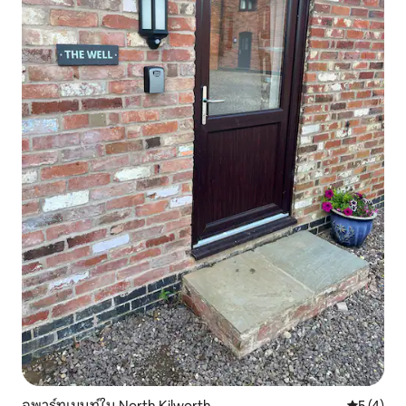
อพาร์ทเมนท์ใน North Kilworth
คะแนนเฉลี่
5 (4)