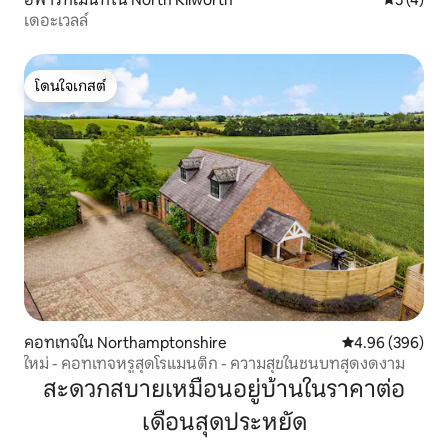
เดอะเวลล์
โดนใจเกสต์
โดนใจเกสต์
คอทเทจใน Northamptonshire
คะแนนเฉลี่ย 4.96
4.96 (396)
ใหม่ - คอทเทจหรูสุดโรแมนติก - ความสุขในชนบทสุดงดงาม
สะดวกสบายเหมือนอยู่บ้านในราคาต่อ
เดือนสุดประหยัด