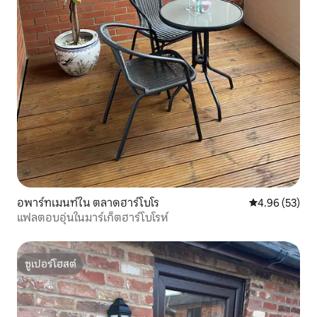
อพาร์ทเมนท์ใน ตลาดฮาร์โบโร
คะแนนเฉลี่ย 4.
4.96 (53)
แฟลตอบอุ่นในมาร์เก็ตฮาร์โบโรห์
ซูเปอร์โฮสต์
ซูเปอร์โฮสต์