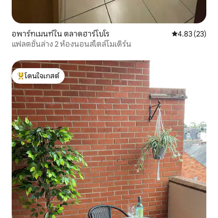
อพาร์ทเมนท์ใน ตลาดฮาร์โบโร
คะแนนเฉลี่ย 4.
4.83 (23)
แฟลตชั้นล่าง 2 ห้องนอนสไตล์โมเดิร์น
โดนใจเกสต์
โดนใจเกสต์ที่สุด