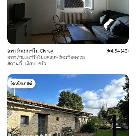
อพาร์ทเมนท์ใน Civray
คะแนนเฉลี่ย 4.
4.64 (42)
อพาร์ทเมนท์ที่เงียบสงบพร้อมที่จอดรถ
สถานที่
·
เงียบ
·
ครัว
โดนใจเกสต์
โดนใจเกสต์