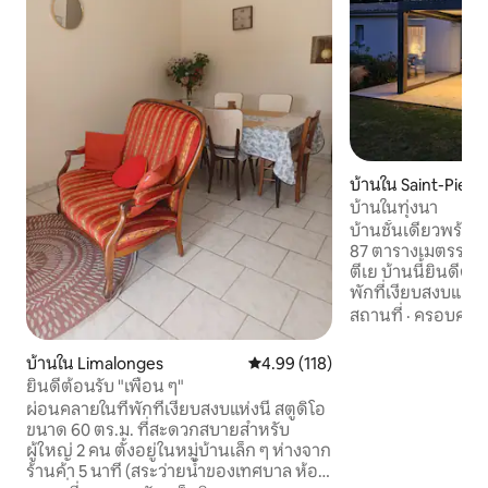
บ้านใน Saint-Pierre
บ้านในทุ่งนา
บ้านชั้นเดียวพร้
87 ตารางเมตรระหว
ตีเย บ้านนี้ยินดีต้อนรับคุณสำหรับการเข้า
พักที่เงียบสงบและผ่อนคลา
นอนสามห้อง ห้องน
สถานที่
·
ครอบครัว
ห้องนอนอีกห้องมีเตีย
นั่งเล่นที่สว่างไสว
บ้านใน Limalonges
คะแนนเฉลี่ย 4.99 จาก 5, 118 รีวิว
4.99 (118)
ห้องรับประทานอา
ยินดีต้อนรับ "เพื่อน ๆ"
ประมาณ 40 ตารางเ
ผ่อนคลายในที่พักที่เงียบสงบแห่งนี้ สตูดิโอ
อินเทอร์เน็ตแบบไฟเบอร์ มีเพอร์โ
ขนาด 60 ตร.ม. ที่สะดวกสบายสำหรับ
ใหญ่ที่ออกแบบตา
ผู้ใหญ่ 2 คน ตั้งอยู่ในหมู่บ้านเล็ก ๆ ห่างจาก
ชีวภาพ สวนที่มีรั้
ร้านค้า 5 นาที (สระว่ายน้ำของเทศบาล ห้อง
อย่างเพื่อความสุ