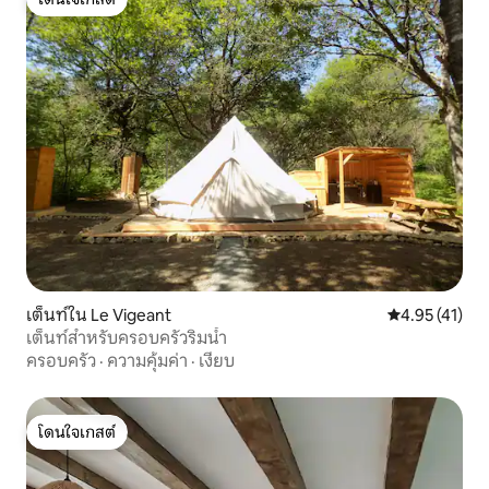
โดนใจเกสต์
เต็นท์ใน Le Vigeant
คะแนนเฉลี่ย 4.
4.95 (41)
เต็นท์สำหรับครอบครัวริมน้ำ
ครอบครัว
·
ความคุ้มค่า
·
เงียบ
โดนใจเกสต์
โดนใจเกสต์