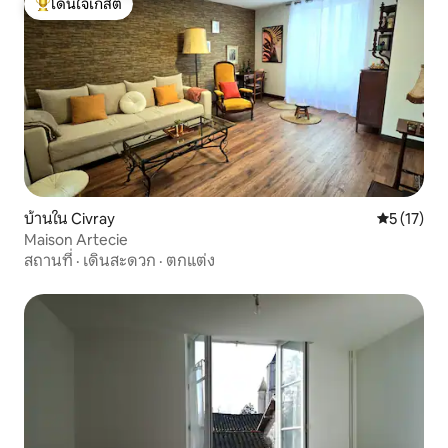
โดนใจเกสต์
โดนใจเกสต์ที่สุด
บ้านใน Civray
คะแนนเฉลี่ย
5 (17)
Maison Artecie
สถานที่
·
เดินสะดวก
·
ตกแต่ง