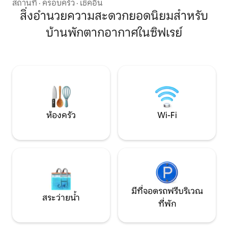
สมุดสื่อ สนามเทนนิส ทะเลสาบ...) ใกล้กับ
สถานที่
·
ครอบครัว
·
เช็คอิน
ถนน RN 10 อยู่ห่างจากนีออร์ ปัวตีเยร์ และ
สิ่งอำนวยความสะดวกยอดนิยมสำหรับ
อ็องกูเล็ม 35 นาที ในบริเวณโดยรอบ มา
บ้านพักตากอากาศในซิฟเรย์
สำรวจ: _เส้นทางเดินป่าของเรา _ปราสาท
Verteuil 20 นาที, Javarzay 20 นาที _การ
พายเรือแคนูและเรือคายัคที่ Rejallant 15
นาที _หุบเขาวานร 22 นาที _รถไฟรางเบา 51
นาที _ฟิวทูโรสโคป 48 นาที _บึงปัวต์ว็อง 1
ชั่วโมง 10 นาที
ห้องครัว
Wi-Fi
มีที่จอดรถฟรีบริเวณ
สระว่ายน้ำ
ที่พัก