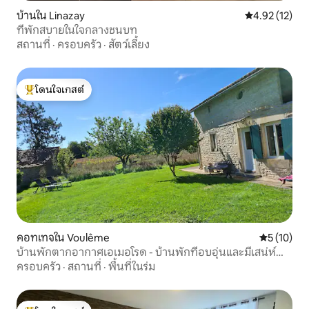
บ้านใน Linazay
คะแนนเฉลี่ย 4.
4.92 (12)
ที่พักสบายในใจกลางชนบท
สถานที่
·
ครอบครัว
·
สัตว์เลี้ยง
โดนใจเกสต์
โดนใจเกสต์ที่สุด
คอทเทจใน Voulême
คะแนนเฉลี่ย
5 (10)
บ้านพักตากอากาศเอเมอโรด - บ้านพักที่อบอุ่นและมีเสน่ห์
สไตล์ชนบทสำหรับ 4 คน
ครอบครัว
·
สถานที่
·
พื้นที่ในร่ม