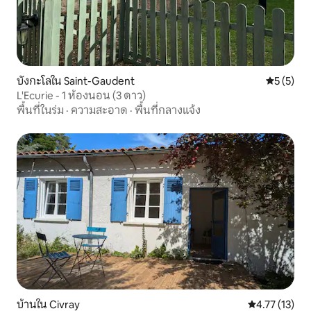
บังกะโลใน Saint-Gaudent
คะแนนเฉลี่
5 (5)
L'Ecurie - 1 ห้องนอน (3 ดาว)
พื้นที่ในร่ม
·
ความสะอาด
·
พื้นที่กลางแจ้ง
บ้านใน Civray
คะแนนเฉลี่ย 4.
4.77 (13)