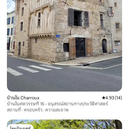
บ้านใน Charroux
คะแนนเฉลี่ย 4.
4.93 (14)
บ้านในศตวรรษที่ 16 - อนุสรณ์สถานทางประวัติศาสตร์
สถานที่
·
ครอบครัว
·
ความสะอาด
โดนใจเกสต์