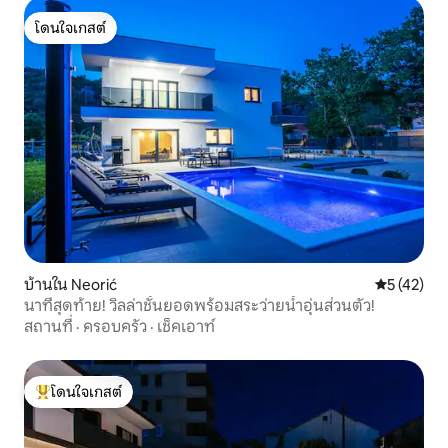
โดนใจเกสต์
โดนใจเกสต์
บ้านใน Neorić
คะแนนเฉลี่ย
5 (42)
นาทีสุดท้าย! วิลล่าชั้นยอดพร้อมสระว่ายน้ำอุ่นส่วนตัว!
สถานที่
·
ครอบครัว
·
เช็คเอาท์
โดนใจเกสต์
โดนใจเกสต์ที่สุด