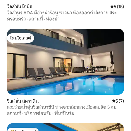
วิลล่าใน โอมิส
คะแนนเฉลี่ย
5 (15)
วิลล่าหรู ADA มีอ่างน้ำร้อน ซาวน่า ห้องออกกำลังกาย สระ
ว่ายน้ำ
ครอบครัว
·
สถานที่
·
ห้องน้ำ
โดนใจเกสต์
โดนใจเกสต์
วิลล่าใน สคราดิน
คะแนนเฉลี่
5 (7)
สระว่ายน้ำอุ่นวิลล่าบาซินี ห่างจากใจกลางเมืองสปลิต 5 กม.
สถานที่
·
บริการต้อนรับ
·
พื้นที่ในร่ม