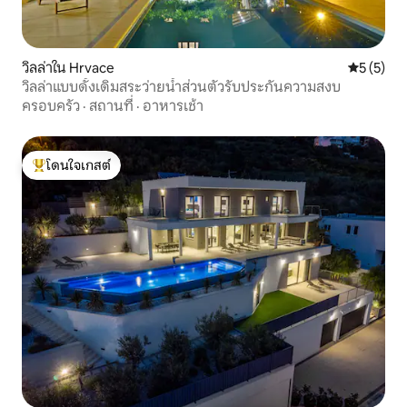
วิลล่าใน Hrvace
คะแนนเฉลี่
5 (5)
วิลล่าแบบดั้งเดิมสระว่ายน้ำส่วนตัวรับประกันความสงบ
ครอบครัว
·
สถานที่
·
อาหารเช้า
โดนใจเกสต์
โดนใจเกสต์ที่สุด