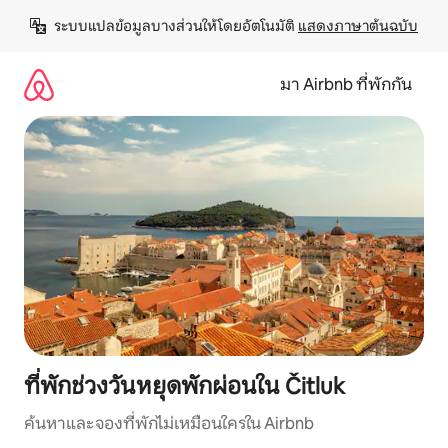
ข้าม
ระบบแปลข้อมูลบางส่วนให้โดยอัตโนมัติ 
แสดงภาษาต้นฉบับ
ไป
ยัง
เนื้อหา
มา Airbnb ที่พักกัน
ที่พักช่วงวันหยุดพักผ่อนใน Čitluk
ค้นหาและจองที่พักไม่เหมือนใครใน Airbnb