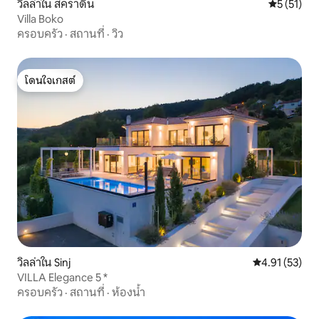
วิลล่าใน สคราดิน
คะแนนเฉลี่ย
5 (51)
Villa Boko
ครอบครัว
·
สถานที่
·
วิว
โดนใจเกสต์
โดนใจเกสต์
วิลล่าใน Sinj
คะแนนเฉลี่ย 4.
4.91 (53)
VILLA Elegance 5 *
ครอบครัว
·
สถานที่
·
ห้องน้ำ