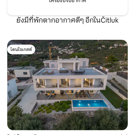
เครื่องปรับอากาศ
ยังมีที่พักตากอากาศดีๆ อีกในČitluk
โดนใจเกสต์
โดนใจเกสต์