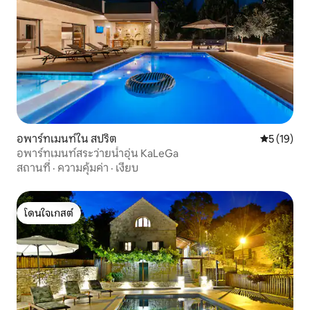
อพาร์ทเมนท์ใน สปริต
คะแนนเฉลี่ย
5 (19)
อพาร์ทเมนท์สระว่ายน้ำอุ่น KaLeGa
สถานที่
·
ความคุ้มค่า
·
เงียบ
โดนใจเกสต์
โดนใจเกสต์