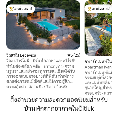
โดนใจเกสต์
โดนใจเกสต์
โดนใจเกสต์ที่สุด
โดนใจเกสต์ที่สุด
วิลล่าใน Lećevica
คะแนนเฉลี่ย 5 จาก 5, 25 รีวิว
5 (25)
วิลล่าฮาร์โมนี - มีร์นาโออาซาและพริโรดี!
อพาร์ทเมนท์ใน Baj
ทำไมต้องเลือก Villa Harmony? ✨ ความ
Apartman Ivan
หรูหราและสง่างาม ทุกรายละเอียดได้รับ
อพาร์ทเมนท์แห่งนี้
การออกแบบมาอย่างพิถีพิถัน ทำให้การ
ธรรมชาติที่สวยงาม
ตกแต่งภายในมีสไตล์และให้ความรู้สึก
และแม่น้ำเซติน่าที่
อบอุ่นเหมือนอยู่บ้าน 🌿 ความเป็นส่วนตัว
ความคุ้มค่า
·
สถานที่
·
บริการต้อนรับ
ขนาดใหญ่สำหรับผู้เข
และความสงบสุข ตั้งอยู่ห่างจากฝูงชน ล้อม
ตั้งแต่วันที่ 25 พฤ
ครอบครัว
·
สถานที่
รอบด้วยสวนเขียวขจี เหมาะสำหรับการพัก
ตุลาคม ครัวมีตู้เย็
สิ่งอำนวยความสะดวกยอดนิยมสำหรับ
ผ่อนและเติมพลัง 👪 ที่พักสำหรับทั้ง
กาต้มน้ำไฟฟ้า เคร
ครอบครัว พื้นที่ส่วนกลางและส่วนตัวที่
บ้านพักตากอากาศในČitluk
ทำอาหาร ห้องน้ำมี
สมดุลอย่างลงตัว เป็นพื้นที่สำหรับเล่น
ไดร์เป่าผม เตารีด 
สังสรรค์ และช่วงเวลาสงบ 🏡 ความสะดวก
กว้างขวางและรองรับ