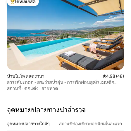
โดนใจเกสต์
โดนใจเกสต์ที่สุด
บ้านใน โพดสตรานา
คะแนนเฉลี่ย 4.
4.98 (48)
สวรรค์มะกอก - สระว่ายน้ำอุ่น - การพักผ่อนสุดโรแมนติก
สำหรับ 2 คน
สถานที่
·
ตกแต่ง
·
ชายหาด
จุดหมายปลายทางน่าสำรวจ
จุดหมายปลายทางใกล้ๆ
สถานที่ท่องเที่ยวยอดนิยมในละแวก