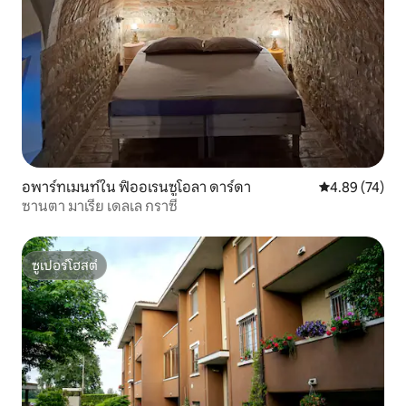
อพาร์ทเมนท์ใน ฟิออเรนซูโอลา ดาร์ดา
คะแนนเฉลี่ย 4.
4.89 (74)
ซานตา มาเรีย เดลเล กราซี
ซูเปอร์โฮสต์
ซูเปอร์โฮสต์