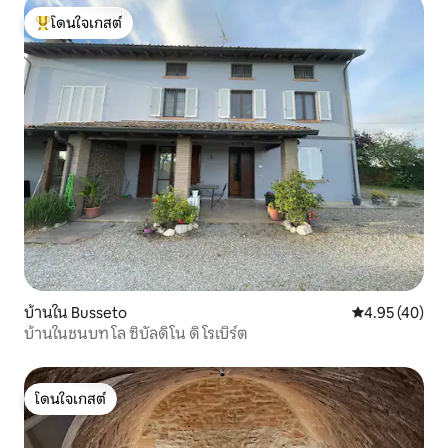
โดนใจเกสต์
โดนใจเกสต์ที่สุด
บ้านใน Busseto
คะแนนเฉลี่ย 4.
4.95 (40)
บ้านในชนบท โล ซิบัลดิโน ดิ โรเบิร์ต
โดนใจเกสต์
โดนใจเกสต์