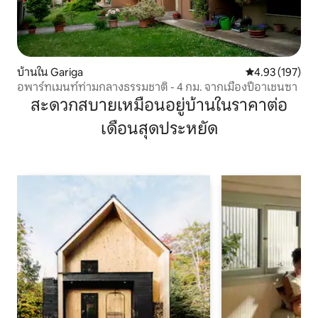
บ้านใน Gariga
คะแนนเฉลี่ย 4.9
4.93 (197)
อพาร์ทเมนท์ท่ามกลางธรรมชาติ - 4 กม. จากเมืองปีอาเชนซา
สะดวกสบายเหมือนอยู่บ้านในราคาต่อ
เดือนสุดประหยัด