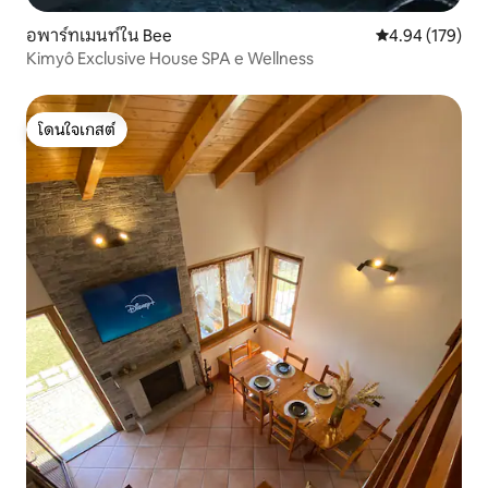
อพาร์ทเมนท์ใน Bee
คะแนนเฉลี่ย 4.9
4.94 (179)
Kimyô Exclusive House SPA e Wellness
โดนใจเกสต์
โดนใจเกสต์