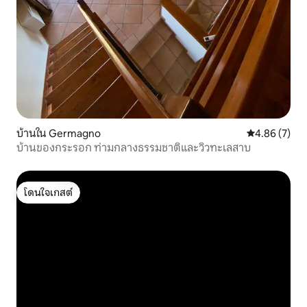
บ้านใน Germagno
คะแนนเฉลี่ย 4
4.86 (7)
บ้านของกระรอก ท่ามกลางธรรมชาติและวิวทะเลสาบ
โดนใจเกสต์
โดนใจเกสต์