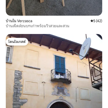
บ้านใน Verzasca
คะแนนเฉลี่ย
5 (42)
บ้านสไตล์ชนบทเก่าพร้อมวิวสวยและสวน
โดนใจเกสต์
โดนใจเกสต์