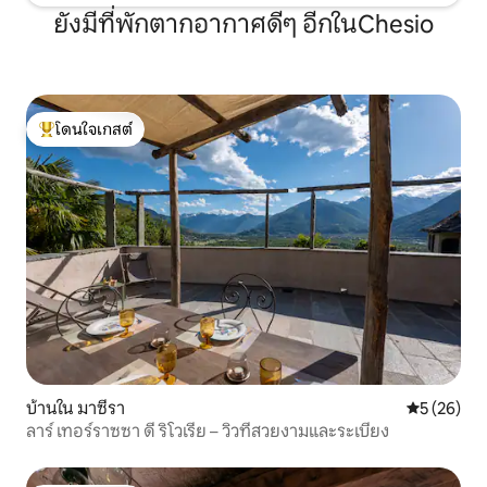
ยังมีที่พักตากอากาศดีๆ อีกในChesio
โดนใจเกสต์
โดนใจเกสต์ที่สุด
บ้านใน มาซีรา
คะแนนเฉลี่ย
5 (26)
ลาร์ เทอร์ราซซา ดี ริโวเรีย – วิวที่สวยงามและระเบียง