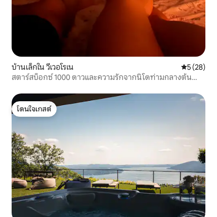
บ้านเล็กใน วีเวอโรเน
คะแนนเฉลี่ย
5 (28)
สตาร์สบ็อกซ์ 1000 ดาวและความรักจากนิโดท่ามกลางต้น
มะกอก
โดนใจเกสต์
โดนใจเกสต์