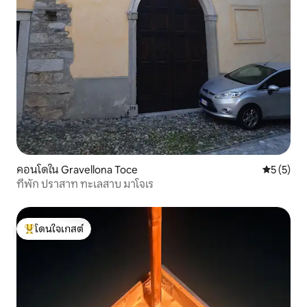
คอนโดใน Gravellona Toce
คะแนนเฉลี่
5 (5)
ที่พัก ปราสาท ทะเลสาบ มาโจเร
โดนใจเกสต์
โดนใจเกสต์ที่สุด