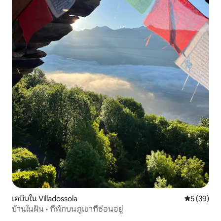
เคบินใน Villadossola
คะแนนเฉลี่ย
5 (39)
บ้านในฝัน • ที่พักบนภูเขาที่ซ่อนอยู่