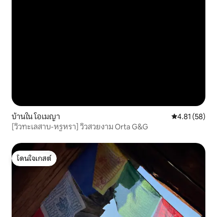
บ้านใน โอเมญา
คะแนนเฉลี่ย 4.
4.81 (58)
[วิวทะเลสาบ-หรูหรา] วิวสวยงาม Orta G&G
โดนใจเกสต์
โดนใจเกสต์