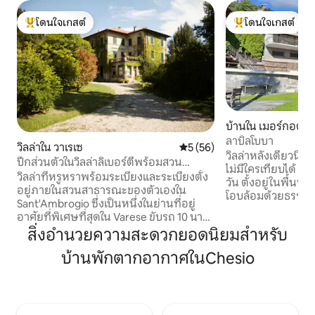
โดนใจเกสต์
โดนใจเกสต์
โดนใจเกสต์ที่สุด
โดนใจเกสต์ที่สุด
บ้านใน เมอร์กอตโซ
ลาบิลโบบา
วิลล่าใน วาเรเซ
คะแนนเฉลี่ย 5 จาก 5, 56 รีวิว
5 (56)
วิลล่าหลังเดี่ยวนี้ม
ปีกส่วนตัวในวิลล่าลิเบอร์ตี้พร้อมสวน
ไม่มีใครเทียบได้ มอบ
สาธารณะ
วิลล่าที่หรูหราพร้อมระเบียงและระเบียงตั้ง
วัน ตั้งอยู่ในพื้นที
อยู่ภายในสวนสาธารณะของตัวเองใน
โอบล้อมด้วยธรรม
Sant'Ambrogio ซึ่งเป็นหนึ่งในย่านที่อยู่
ส่อง เป็นโอเอซิสแ
อาศัยที่พิเศษที่สุดใน Varese ขับรถ 10 นาที
เพียงไม่กี่นาทีจา
จากซาครอมอนเต (แหล่งมรดกโลกของ
สิ่งอำนวยความสะดวกยอดนิยมสำหรับ
ท้องถิ่น ศูนย์กลาง
องค์การยูเนสโก) และ 40 นาทีจากทะเลสาบ
หมู่บ้านซึ่งมีสถานท
บ้านพักตากอากาศในChesio
โคโม จุดหมายปลายทางที่เหมาะสำหรับการ
ความสะดวกทั้งหมด
เดิน ว่ายน้ำ และปั่นจักรยาน เชื่อมต่อกับ
นาทีโดยการเดิน ก
ศูนย์กลางประวัติศาสตร์ของวาเรเซได้เป็น
เป็นเรื่องง่าย ทำให
อย่างดี: ป้ายรถเมล์ที่ 200 ม. เรามีสุนัข 2 ตัว
สบายและความเป็นส
และหมาป่า 1 ตัว: โปรดทราบว่าพวกมันวิ่ง