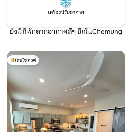
เครื่องปรับอากาศ
ยังมีที่พักตากอากาศดีๆ อีกในChemung
โดนใจเกสต์
โดนใจเกสต์ที่สุด