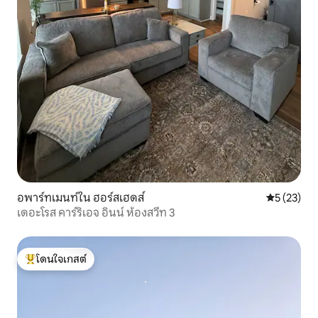
อพาร์ทเมนท์ใน ฮอร์สเฮดส์
คะแนนเฉลี่ย
5 (23)
เดอะโรส คาร์ริเอจ อินน์ ห้องสวีท 3
โดนใจเกสต์
โดนใจเกสต์ที่สุด