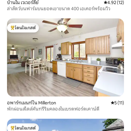
บ้านใน เวเวอร์ลีย์
คะแนนเฉลี่ย 4.
4.92 (12)
ล่าสัตว์บนฟาร์มบนยอดเขาขนาด 400 เอเคอร์พร้อมวิว
โดนใจเกสต์
โดนใจเกสต์ที่สุด
อพาร์ทเมนท์ใน Millerton
คะแนนเฉลี่ย
5 (11)
พักผ่อนสไตล์คันทรีริมคลองในเบรดฟอร์ดเคาน์ตี
โดนใจเกสต์