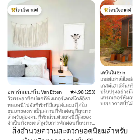
โดนใจเกสต์
โดนใจเกสต์
โดนใจเกสต์ที่สุด
โดนใจเกสต์ที่สุด
เคบินใน Erin
เกสต์เฮาส์สไตล์คันท
เกสต์เฮาส์คันทรีที่
ปรับปรุงอย่างมีศิ
อพาร์ทเมนท์ใน Van Etten
คะแนนเฉลี่ย 4.98 จาก 5, 253 รีวิว
4.98 (253)
แทรกเตอร์หุ้มฉนวน
วิวพระอาทิตย์ตกที่ฟิงเกอร์เลกส์ใกล้อิธากา
บรรยากาศป่าไม้ส่ว
และวัตกินส์
หลบหนีไปยังที่พักที่มีเสน่ห์และเก๋ไก๋ใน
ท้องฟ้ายามค่ำคืนท
ชนบทของเราเป็นสถานที่พักผ่อนที่เหมาะ
ออกแบบมาอย่างยอดเย
สำหรับสองคน ที่พักส่วนตัวแห่งนี้มีสิ่งของ
สำหรับห้องนอน - เตี
จำเป็นทั้งหมดสำหรับการพักผ่อนที่เหมาะ
ทำงาน ห้องน้ำเต็มร
กับการพักผ่อน ตั้งอยู่ในความสวยงามของ
สิ่งอำนวยความสะดวกยอดนิยมสำหรับ
อุปกรณ์ครบครันพื
Finger Lakes ของนิวยอร์กที่ตั้งของเราอยู่
และนั่งเล่นห้องใต