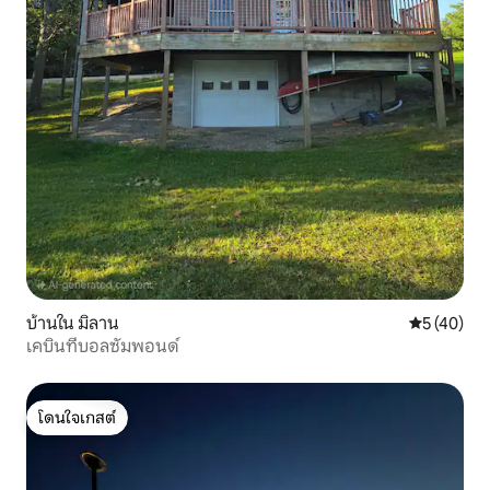
บ้านใน มิลาน
คะแนนเฉลี่ย
5 (40)
เคบินที่บอลซัมพอนด์
โดนใจเกสต์
โดนใจเกสต์