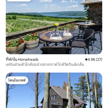
โดนใจเกสต์ที่สุด
ที่พักใน Horseheads
คะแนนเฉลี่ย 4.
4.96 (27)
เคบินส่วนตัวใกล้บ่อน้ำปลาเทราต์ ใกล้วัตกินส์เกล็น
โดนใจเกสต์
โดนใจเกสต์