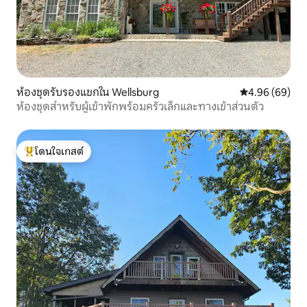
ห้องชุดรับรองแขกใน Wellsburg
คะแนนเฉลี่ย 4.9
4.96 (69)
ห้องชุดสำหรับผู้เข้าพักพร้อมครัวเล็กและทางเข้าส่วนตัว
โดนใจเกสต์
โดนใจเกสต์ที่สุด