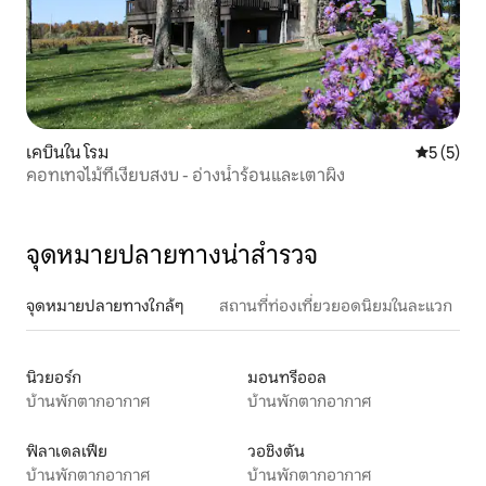
เคบินใน โรม
คะแนนเฉลี่
5 (5)
คอทเทจไม้ที่เงียบสงบ - อ่างน้ำร้อนและเตาผิง
จุดหมายปลายทางน่าสำรวจ
จุดหมายปลายทางใกล้ๆ
สถานที่ท่องเที่ยวยอดนิยมในละแวก
นิวยอร์ก
มอนทรีออล
บ้านพักตากอากาศ
บ้านพักตากอากาศ
ฟิลาเดลเฟีย
วอชิงตัน
บ้านพักตากอากาศ
บ้านพักตากอากาศ