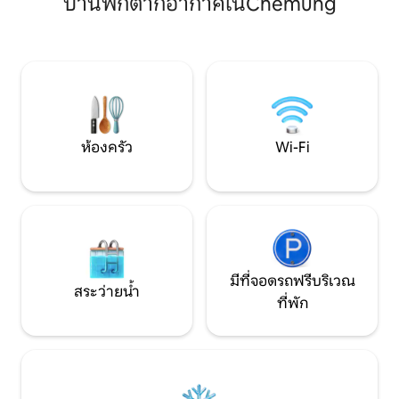
บ้านพักตากอากาศในChemung
ห่างจากสถานที่ท่องเที่ยวที่หลากหลาย 30
พร้อมโซฟาปรับนอน
-40 นาที: เมืองวิทยาลัยที่มีชีวิตชีวาของ
กว้างขวางลานร่มรื
Ithaca, Cornell University, กิจกรรม
คุณได้รับประสบกา
NASCAR ที่น่าตื่นเต้นใน Watkins Glen, โรง
เดินป่าขนาด 1.6 ไม
บ่มไวน์ที่มีชื่อเสียงและสวนสาธารณะของรัฐ
Wifi ส่วนลด 10% สำห
สำหรับผู้ที่ต้องการความสงบให้ก้าวขึ้นไปบน
ดาดฟ้าส่วนตัวและเพลิดเพลินกับไฟเมื่อ
พระอาทิตย์ตกดิน ยินดีต้อนรับสู่การหลบ
หนีที่เงียบสงบของคุณในตอนเหนือของรัฐ
ห้องครัว
Wi-Fi
นิวยอร์ก!
มีที่จอดรถฟรีบริเวณ
สระว่ายน้ำ
ที่พัก