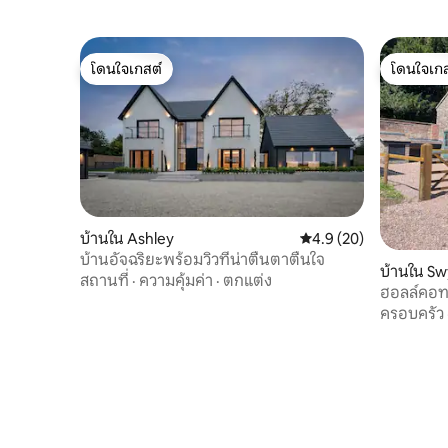
โดนใจเกสต์
โดนใจเกส
โดนใจเกสต์
โดนใจเกส
บ้านใน Ashley
คะแนนเฉลี่ย 4.9 จาก 5, 
4.9 (20)
บ้านอัจฉริยะพร้อมวิวที่น่าตื่นตาตื่นใจ
บ้านใน S
สถานที่
·
ความคุ้มค่า
·
ตกแต่ง
ฮอลล์คอท
ครอบครัว