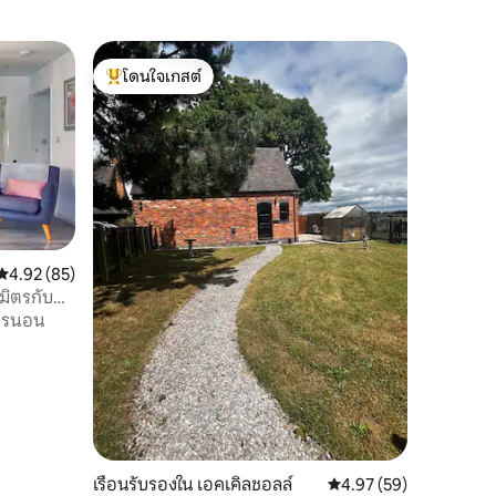
โดนใจเกสต์
โดนใจเกสต์ที่สุด
คะแนนเฉลี่ย 4.92 จาก 5, 85 รีวิว
4.92 (85)
มิตรกับ
ารนอน
เรือนรับรองใน เอคเคิลชอลล์
คะแนนเฉลี่ย 4.97 จาก 5,
4.97 (59)