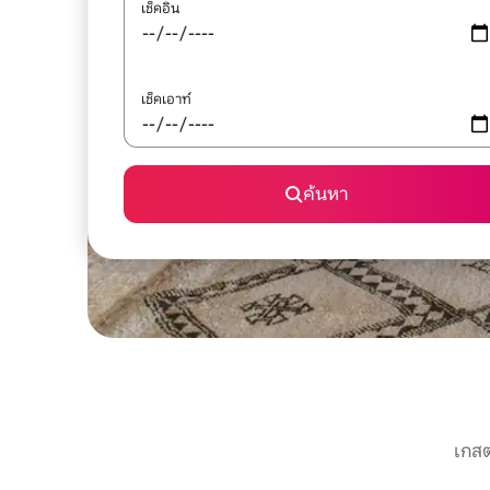
เช็คอิน
เช็คเอาท์
ค้นหา
เกสต