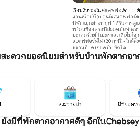
Alton Towers หรือแวะพักผ่อนใน
ดสัปดาห์ที่ผ่อนคลายและสำรวจ
22 รีวิว
เรือนรับรองใน สแตฟฟอร์ด
ค
้าคลองและผับในท้องถิ่น
แอนเน็กซ์ที่อบอุ่นในสแตฟฟอร์
ปีนเขาเบื้องต้นตามคำขอตาม
สวย
ที่พักแยกต่างหากที่ได้รับการดูแ
พร้อมที่จอดรถที่ปลอดภัยห่างจ
มอเตอร์เวย์ 1 เมตรและเดินไปใจก
สแตฟฟอร์ดได้ (20 นาที) - ใกล้สิ
ความสะดวกในท้องถิ่น (ห้องออก
สถานที่
·
ครอบครัว
·
ซักรีด
ร้านอาหาร/ซูเปอร์มาร์เก็ต/ร้านซ
ามสะดวกยอดนิยมสำหรับบ้านพักตากอา
โบว์ลิ่ง/เลเซอร์แท็ก) บ้านโค้ชเป็นส่วนต่อเติม
ในสวนของบ้านเราพร้อมห้องนอนค
ลอย ชั้นล่างมีโซฟาเบดขนาดคิงไซ
ห้องครัวที่มีอุปกรณ์ครบครันและ
พร้อมฝักบัวและอ่างอาบน้ำที่ดี สมาร์ททีวี 2
เครื่องพร้อมเครื่องเล่นดีวีดี 2 เคร
Wi-Fi ไฟเบอร์
i
สระว่ายน้ำ
มีที่จอดรถ
ยังมีที่พักตากอากาศดีๆ อีกในChebsey