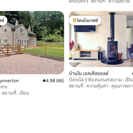
ครอบครัว
·
สถานที่
·
ความสบาย
ต์
โดนใจเกสต์
ต์
โดนใจเกสต์ที่สุด
20 รีวิว
บ้านใน เอคเคิลชอลล์
บังกะโล 3 ห้องนอนสวยงาม - เป็น
wynnerton
คะแนนเฉลี่ย 4.98 จาก 5, 46 รีวิว
4.98 (46)
สุนัข
สถานที่
·
ความคุ้มค่า
·
คุณภาพก
เทจ
·
สถานที่
·
เงียบ