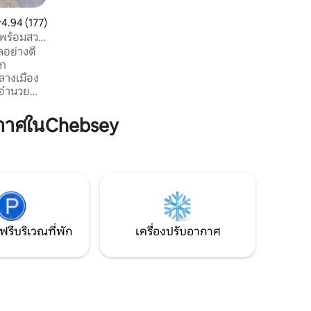
ความต้องการของคุณทุกอย่าง มีเตาผิงและ
ตะกร้าฟรีสำหรับฟืนเมื่อมาถึงสำหรับค่ำคืน
ะแนนเฉลี่ย 4.94 จาก 5, 177 รีวิว
4.94 (177)
ที่หนาวเย็นและเครื่องปรับอากาศสำหรับ
ดพร้อมสวน
ช่วงฤดูร้อนที่อบอุ่น
ลอย่างดี
าก
ลางเมือง
่งอำนวย
กำลังกาย/
ักรีด/
กาศในChebsey
ู่บนชั้น
ส์ในเลานจ์
ห้องน้ำ
ื่องและ
ฟรีบริเวณที่พัก
เครื่องปรับอากาศ