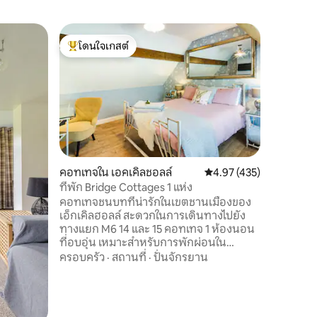
คอทเทจใน
โดนใจเกสต์
ซูเปอร์โ
ที่พักผ่อ
โดนใจเกสต์ที่สุด
ซูเปอร์โ
ระเบียงร
วูดคอทเท
และเงียบ
คลายและเ
พื้นที่ส่
ป่าในป่า
ความคุ้มค
โรงนาปลาใ
ตัวในอ่าง
บรรยากาศ
คอทเทจใน เอคเคิลชอลล์
คะแนนเฉลี่ย 4.97 จาก 5, 
4.97 (435)
คุณไปสู่
ที่พัก Bridge Cottages 1 แห่ง
หรือการท
คอทเทจชนบทที่น่ารักในเขตชานเมืองของ
ก็ได้รับค
เอ็กเคิลฮอลล์ สะดวกในการเดินทางไปยัง
ในไม่กี่ไ
ทางแยก M6 14 และ 15 คอทเทจ 1 ห้องนอน
และเครื่อง
ที่อบอุ่น เหมาะสำหรับการพักผ่อนใน
สแตฟฟอร์ดเชอร์ ให้คุณใช้คอทเทจได้อย่าง
ครอบครัว
·
สถานที่
·
ปั่นจักรยาน
เต็มที่ ไม่ว่าจะเป็นการพักผ่อนสุดสัปดาห์ที่
เงียบสงบ/โรแมนติก หรือการเยี่ยมชมพื้นที่
เพื่อไปเยี่ยมครอบครัวหรือทำธุรกิจ มี
เฟอร์นิเจอร์ครบครันเพื่อให้แน่ใจว่าตรงตาม