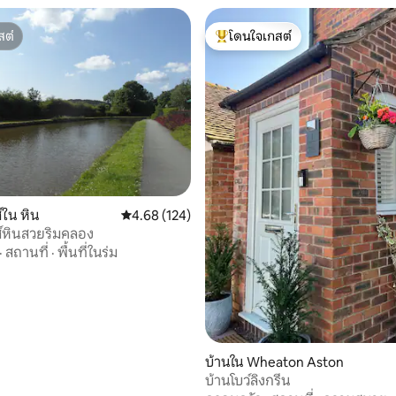
สต์
โดนใจเกสต์
สต์
โดนใจเกสต์ที่สุด
 18 รีวิว
์ใน หิน
คะแนนเฉลี่ย 4.68 จาก 5, 124 รีวิว
4.68 (124)
ส์หินสวยริมคลอง
·
สถานที่
·
พื้นที่ในร่ม
บ้านใน Wheaton Aston
บ้านโบว์ลิงกรีน