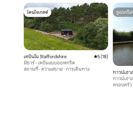
โดนใจเกสต์
ซูเปอร์โฮ
โดนใจเกสต์
ซูเปอร์โฮ
เคบินใน Staffordshire
คะแนนเฉลี่ย 5 จาก 5,
5 (18)
มิซาร์ - เคบินแบบออฟกริด
สถานที่
·
ความสบาย
·
การเดินทาง
ทาวน์เฮาส
ทาวน์เฮา
ครอบครัว