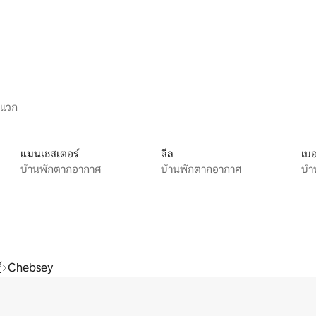
ะแวก
แมนเชสเตอร์
ลีล
เบอ
บ้านพักตากอากาศ
บ้านพักตากอากาศ
บ้
์
Chebsey