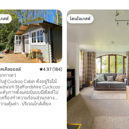
เกสต์
โดนใจเกสต์
์ที่สุด
โดนใจเกสต์
อคเคิลชอลล์
คะแนนเฉลี่ย 4.97 จาก 5, 184 รีวิว
4.97 (184)
กกาเหว่
บสู่ Cuckoo Cabin ตั้งอยู่ริมไม้
ในชนบท Staffordshire Cuckcoo
ะดับการตั้งแคมป์แบบมีสไตล์ไป
วยเครื่องทำความร้อนส่วนกลางน้ำ
น้ำร้อนและฝักบัวอาบน้ำ ตั้งอยู่ใน
วามคุ้มค่า
·
บริเวณใกล้เคียง
ยี่ยมสำหรับการเข้าถึง Eccleshall
านที่อยู่รอบๆ เคบินของเราเหมาะ
แวะพักระยะสั้น 20 นาทีจาก J14
 และ 1 ชั่วโมงจาก Peak