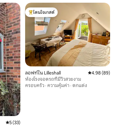
โดนใจเกสต์
โดนใจเกสต์ที่สุด
ลอฟท์ใน Lilleshall
คะแนนเฉลี่ย 4.98 จาก 5,
4.98 (89)
ห้องโรงจอดรถที่มีวิวสวยงาม
ครอบครัว
·
ความคุ้มค่า
·
ตกแต่ง
คะแนนเฉลี่ย 5 จาก 5, 33 รีวิว
5 (33)