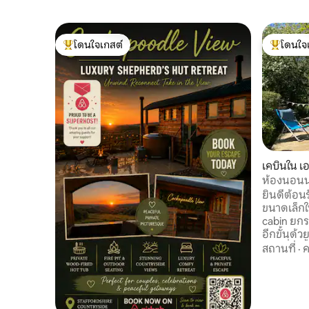
โดนใจเกสต์
โดนใจ
โดนใจเกสต์ที่สุด
โดนใจเกสต
เคบินใน เ
ห้องนอนน
ยินดีต้อนรั
ขนาดเล็ก
cabin ยกร
อีกขั้นด้
ร้อนที่ใช้
สถานที่
·
ค
ทำเลที่ดีเ
และหมู่บ้
สำหรับการ
และ 15 M6