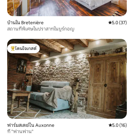
บ้านใน Bretenière
คะแนนเฉลี่ย 5
5.0 (37)
สถานที่พิเศษในปราสาทในบูร์กอญ
โดนใจเกสต์
โดนใจเกสต์ที่สุด
ฟาร์มสเตย์ใน Auxonne
คะแนนเฉลี่ย 5
5.0 (16)
ที่ "ฟานฟาน"