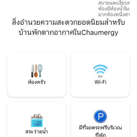
สบายและเงียบสงบ ห้องนอนใหญ่ทั้งสอง
รับประกันความสงบและความเป็นส่วนตัว
ห้องมีห้องน้ำในตัว 
ของคุณตลอดการเข้าพัก ✅🗓️ จองในนาที
มากห้องหนึ่งสามารถร
สุดท้าย
(เตียงขนาด 160 ซม.)
สิ่งอำนวยความสะดวกยอดนิยมสำหรับ
หัวใจและจิตวิญญาณ
บ้านพักตากอากาศในChaumergy
พื้นที่ที่น่ารื่นรมย์อ
หลบหนีจากความวุ่น
ฟ้า ส่วนห้องครัวเป็น
มาก เนื่องจากมีเตาผิง ฉันรีโนเวทที่
ด้วยมือและหัวใจข
3 ปี
ห้องครัว
Wi-Fi
มีที่จอดรถฟรีบริเวณ
สระว่ายน้ำ
ที่พัก