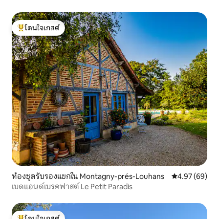
โดนใจเกสต์
โดนใจเกสต์ที่สุด
ห้องชุดรับรองแขกใน Montagny-prés-Louhans
คะแนนเฉลี่ย 4.
4.97 (69)
เบดแอนด์เบรคฟาสต์ Le Petit Paradis
โดนใจเกสต์