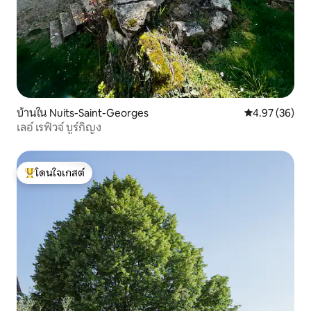
บ้านใน Nuits-Saint-Georges
คะแนนเฉลี่ย 4.
4.97 (36)
เลอ์ เรฟิวจ์ บูร์กิญง
โดนใจเกสต์
โดนใจเกสต์ที่สุด