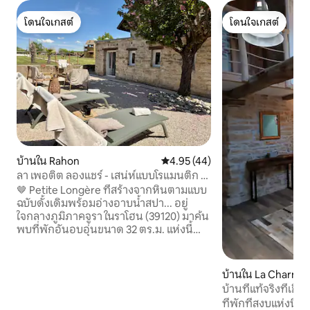
โดนใจเกสต์
โดนใจเกสต์
โดนใจเกสต์
โดนใจเกสต์
บ้านใน Rahon
คะแนนเฉลี่ย 4.95 จาก 5, 44 รีวิว
4.95 (44)
ลา เพอติต ลองแชร์ - เสน่ห์แบบโรแมนติก -
สปาบัลเนโอ
🤎 Petite Longère ที่สร้างจากหินตามแบบ
ฉบับดั้งเดิมพร้อมอ่างอาบน้ำสปา... อยู่
ใจกลางภูมิภาคจูรา ในราโฮน (39120) มาค้น
พบที่พักอันอบอุ่นขนาด 32 ตร.ม. แห่งนี้
สำหรับ 1–2 คน เหมาะสำหรับการพักผ่อน
สุดโรแมนติกหรือช่วงเวลาแห่งการพักผ่อน
อย่างเต็มที่ 🏡 Petite Longère เป็นที่พัก
บ้านใน La Charme
ส่วนตัวที่อยู่ติดกับบ้านพักตากอากาศ “Le
บ้านที่แท้จริงที่เชิงไ
Petit Refuge” ของเรา มีความเป็นส่วนตัว
ที่พักที่สงบแห่งนี้ใ
และอยู่ห่างไกลจากภายนอกอย่างสมบูรณ์