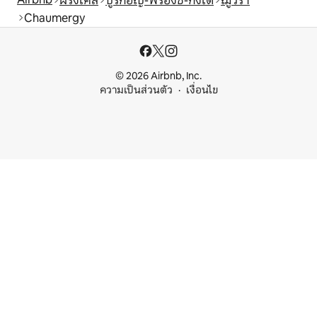
ฝรั่งเศส
บูร์กอญ-ฟร็องช์-กงเต
ฌูว์รา
Chaumergy
© 2026 Airbnb, Inc.
ความเป็นส่วนตัว
เงื่อนไข