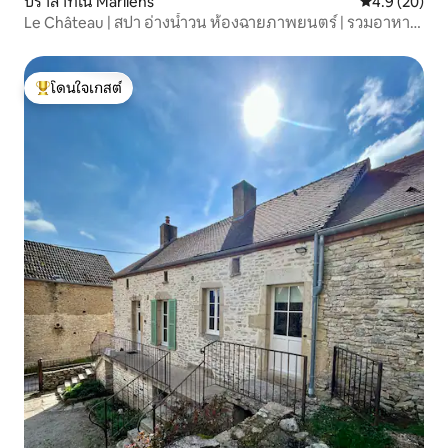
ปราสาทใน Marliens
คะแนนเฉลี่ย 4
4.9 (20)
Le Château | สปา อ่างน้ำวน ห้องฉายภาพยนตร์ | รวมอาหาร
เช้า
โดนใจเกสต์
โดนใจเกสต์ที่สุด