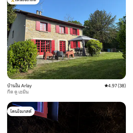
โดนใจเกสต์ที่สุด
บ้านใน Arlay
คะแนนเฉลี่ย 4.
4.97 (38)
กีต ดู เชมิน
โดนใจเกสต์
โดนใจเกสต์