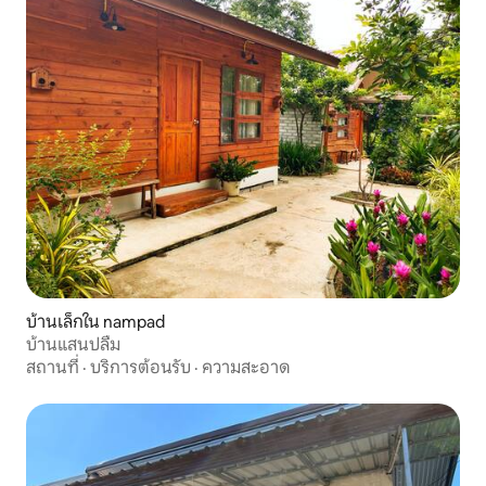
บ้านเล็กใน nampad
บ้านแสนปลื้ม
สถานที่
·
บริการต้อนรับ
·
ความสะอาด