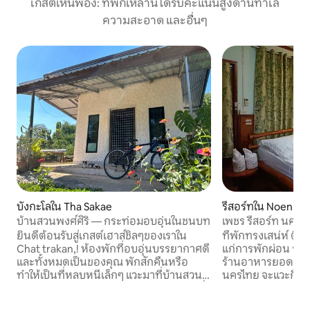
เกสต์เห็นพ้อง: ที่พักเหล่านี้ได้รับคะแนนสูงด้านทำเล
ความสะอาด และอื่นๆ
บังกะโลใน Tha Sakae
รีสอร์ทใน Noen P
บ้านสวนพงศ์ศิริ — กระท่อมอบอุ่นในชนบท
เพชร รีสอร์ท นครไ
Nakhonthai
ยินดีต้อนรับสู่เกสต์เฮาส์ชิลๆของเราใน
ที่พักทรงเสน่ห์ ติด
Chat trakan,! ห้องพักที่อบอุ่นบรรยากาศดี
แก่การพักผ่อน รา
และทั้งหมดเป็นของคุณ พักสักคืนหรือ
ร้านอาหารยอดนิยม
ทำให้เป็นที่หลบหนีเล็กๆ แวะมาที่บ้านสวน
นครไทย จะแวะกินห
พงษ์สิริได้ตลอดเวลา ผ่อนคลายในสถานที่
สงบแห่งนี้ไม่ว่าจะเป็นกับคนที่คุณรักหรือ