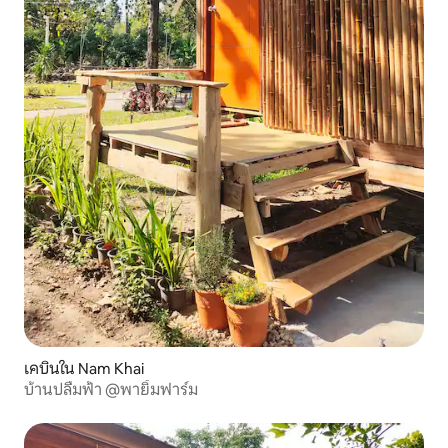
เคบินใน Nam Khai
บ้านปลื้มฟ้า @พายิ้มฟาร์ม