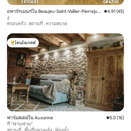
อพาร์ทเมนท์ใน Beaujeu-Saint-Vallier-Pierrejux-
คะแนนเฉลี่ย 4.
4.91 (45)
et-Quitteur
งู
ครอบครัว
·
สถานที่
·
ความสบาย
โดนใจเกสต์
โดนใจเกสต์ที่สุด
ฟาร์มสเตย์ใน Auxonne
คะแนนเฉลี่ย 5
5.0 (16)
ที่ "ฟานฟาน"
สถานที่
·
พื้นที่กลางแจ้ง
·
ห้องน้ำ