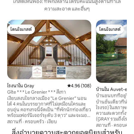
เกสต์เห็นพ้อง: ที่พักเหล่านี้ได้รับคะแนนสูงด้านทำเล
ความสะอาด และอื่นๆ
โดนใจเกสต์
โดนใจเกสต์
โดนใจเกสต์
โดนใจเกสต์
โรงนาใน Gray
คะแนนเฉลี่ย 4.96 จาก 5, 108 รีวิว
4.96 (108)
บ้านใน Auvet-et-l
Gîte * * * Le Grenier * * * สีเทา
tte
บ้านชนบทที่อยู่ริมป
เงียบสงบใจกลางเมือง "Le Grenier" นอน
บ้านชั้นเดียวที่น่าร
ได้ 4 คนในบรรยากาศที่ไม่เหมือนใครและ
โรงรถ) ในสภาพแวดล
อบอุ่น คอทเทจนี้จัดเป็น "ที่พักนักท่องเที่ยว
ความสะดวกทั้งหมด
พร้อมเฟอร์นิเจอร์ระดับ 3 ดาว" และจะมอบ
(GRAY รวมถึงโรงภ
ความสะดวกสบายทั้งหมดที่คุณต้องการ
สถานที่
·
ครอบครัว
·
เงียบ
น้ำ) ไม่ว่าคุณจะต้อ
สถานที่
·
ครอบครัว
สำหรับการเข้าพักแบบมืออาชีพหรือนัก
บนเส้นทางป่าโดยกา
สิ่งอำนวยความสะดวกยอดนิยมสำหรับ
ท่องเที่ยว - ที่จอดรถห่างออกไป 50 ม. -