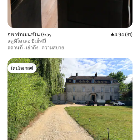
อพาร์ทเมนท์ใน Gray
คะแนนเฉลี่ย 4.
4.94 (31)
สตูดิโอ เลอ ซิมโฟนี
สถานที่
·
เข้าถึง
·
ความสบาย
โดนใจเกสต์
โดนใจเกสต์