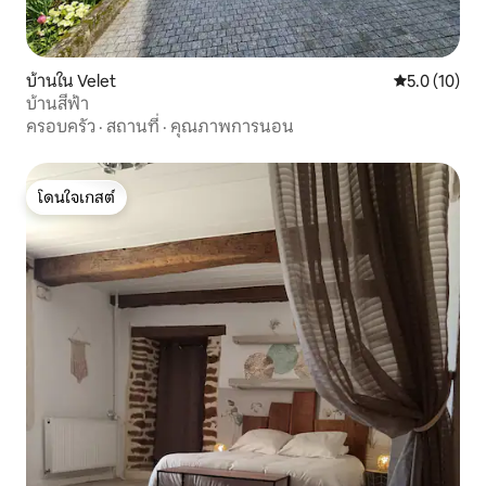
บ้านใน Velet
คะแนนเฉลี่ย 5
5.0 (10)
บ้านสีฟ้า
ครอบครัว
·
สถานที่
·
คุณภาพการนอน
โดนใจเกสต์
โดนใจเกสต์