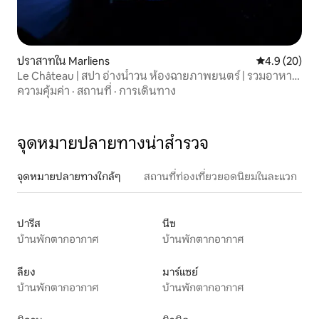
ปราสาทใน Marliens
คะแนนเฉลี่ย 4
4.9 (20)
Le Château | สปา อ่างน้ำวน ห้องฉายภาพยนตร์ | รวมอาหาร
เช้า
ความคุ้มค่า
·
สถานที่
·
การเดินทาง
จุดหมายปลายทางน่าสำรวจ
จุดหมายปลายทางใกล้ๆ
สถานที่ท่องเที่ยวยอดนิยมในละแวก
ปารีส
นีซ
บ้านพักตากอากาศ
บ้านพักตากอากาศ
ลียง
มาร์แซย์
บ้านพักตากอากาศ
บ้านพักตากอากาศ