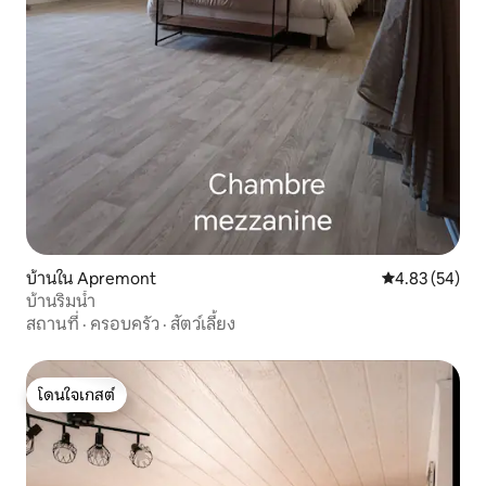
บ้านใน Apremont
คะแนนเฉลี่ย 4.
4.83 (54)
บ้านริมน้ำ
สถานที่
·
ครอบครัว
·
สัตว์เลี้ยง
โดนใจเกสต์
โดนใจเกสต์