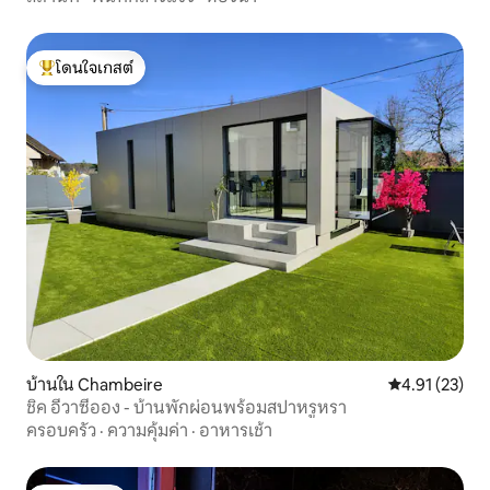
โดนใจเกสต์
โดนใจเกสต์ที่สุด
บ้านใน Chambeire
คะแนนเฉลี่ย 4.
4.91 (23)
ชิค อีวาซีออง - บ้านพักผ่อนพร้อมสปาหรูหรา
ครอบครัว
·
ความคุ้มค่า
·
อาหารเช้า