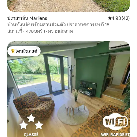
ปราสาทใน Marliens
คะแนนเฉลี่ย 4.
4.93 (42)
บ้านทั้งหลังพร้อมสวนส่วนตัว ปราสาทศตวรรษที่ 18
สถานที่
·
ครอบครัว
·
ความสะอาด
โดนใจเกสต์
โดนใจเกสต์ที่สุด