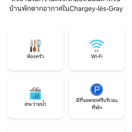
(ไม่มีให้) หรือค้น
ห้องนั่งเล่นปรับอากาศขนาดใหญ่ - ห้อง
บ้านพักตากอากาศในChargey-lès-Gray
ขึ้นภายในรัศมีประม
ครัวตกแต่งครบครัน - ห้องนอนเตียงควีน
เบซองซอง แลงเกรส 
ไซส์ - ห้องนอนแบบโมดูลาร์เตียงคู่ 1 หลัง
แฟรนช์-คอนเตที่มี
หรือเตียงเดี่ยว 2 หลัง - มีผ้าปูที่นอนและผ้า
สม์ ชามพลิตต์ จี มา
ขนหนูให้ - สมาร์ททีวี: CANAL+ เน็ตฟลิกซ์
คลายในหมู่บ้านที่
Prime Video - ตาข่ายแขวน - พื้นที่ทำงาน
ห้องครัว
Wi-Fi
มีที่จอดรถฟรีบริเวณ
สระว่ายน้ำ
ที่พัก