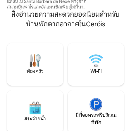
แห่งนี้ใน Santa Bárbara de Nexe ห่างจาก
ทรงจำอันล้ำค่ากับ
สนามบินฟาโรและอัลแมนซิลเพียงไม่กี่นาที
อย่างแน่นอน เรายิน
สถานที่พักผ่อนอันเงียบสงบแห่งนี้มีสระ
สิ่งอำนวยความสะดวกยอดนิยมสำหรับ
“On Board”
ว่ายน้ำอุ่นจากุซซี่บนดาดฟ้าการใช้ชีวิตใน
บ้านพักตากอากาศในCeróis
ร่ม - กลางแจ้งที่ไร้รอยต่อห้องครัวกลางแจ้ง
และการตกแต่งภายในสไตล์
เมดิเตอร์เรเนียนที่สง่างาม เหมาะสำหรับ
ครอบครัว คู่รัก หรือกลุ่มที่กำลังมองหาการ
พักผ่อนที่น่าจดจำด้วยเส้นทางเดินป่า วิว
ชนบท และการเข้าถึงชายหาด สนามกอล์ฟ
แหล่งช็อปปิ้ง และร้านอาหาร ส่งข้อความถึง
เรา!
ห้องครัว
Wi-Fi
มีที่จอดรถฟรีบริเวณ
สระว่ายน้ำ
ที่พัก