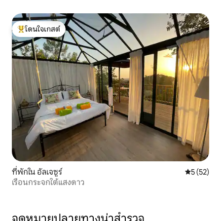
โดนใจเกสต์
โดนใจเกสต์ที่สุด
ที่พักใน อัลเจซูร์
คะแนนเฉลี่ย
5 (52)
เรือนกระจกใต้แสงดาว
จุดหมายปลายทางน่าสำรวจ