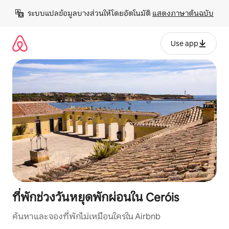
ข้าม
ระบบแปลข้อมูลบางส่วนให้โดยอัตโนมัติ 
แสดงภาษาต้นฉบับ
ไป
ยัง
เนื้อหา
Use app
ที่พักช่วงวันหยุดพักผ่อนใน Ceróis
ค้นหาและจองที่พักไม่เหมือนใครใน Airbnb