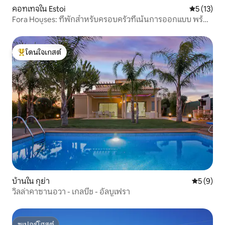
คอทเทจใน Estoi
คะแนนเฉลี่ย
5 (13)
Fora Houses: ที่พักสำหรับครอบครัวที่เน้นการออกแบบ พร้อม
สระว่ายน้ำและสวน
โดนใจเกสต์
โดนใจเกสต์ที่สุด
บ้านใน กุย่า
คะแนนเฉลี่
5 (9)
วิลล่าคาซานอวา - เกลบีช - อัลบูเฟรา
ซูเปอร์โฮสต์