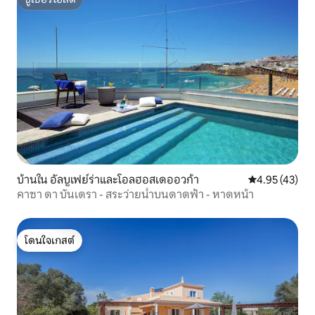
ซูเปอร์โฮสต์
บ้านใน อัลบูเฟย์ร่าและโอลฮอสเดออวก้า
คะแนนเฉลี่ย 4.
4.95 (43)
คาซา ดา บันเดรา - สระว่ายน้ำบนดาดฟ้า - หาดหน้า
โดนใจเกสต์
โดนใจเกสต์