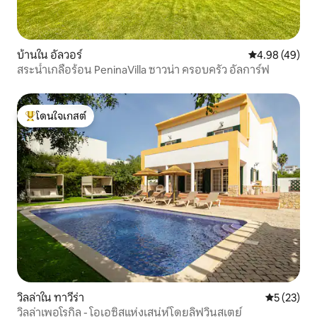
บ้านใน อัลวอร์
คะแนนเฉลี่ย 4.
4.98 (49)
สระน้ำเกลือร้อน PeninaVilla ซาวน่า ครอบครัว อัลการ์ฟ
โดนใจเกสต์
โดนใจเกสต์ที่สุด
วิลล่าใน ทาวีร่า
คะแนนเฉลี่ย
5 (23)
วิลล่าเพอโรกิล - โอเอซิสแห่งเสน่ห์โดยลิฟวินสเตย์