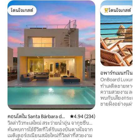
โดนใจเกสต์
โดนใจเกสต์
โดนใจเกสต์
โดนใจเกสต์ที่สุด
อพาร์ทเมนท์ใน ปอร
OnBoard Luxury l
ติดชายหาด
ทำเลติดชายหาดชั้น
ความสวยงาม ลองจิ
พบกับเสียงกระเพื่อม
ชายฝั่งอย่างแผ่วเบ
ได้พบกับวิวที่น่าต
อันกว้างใหญ่และเ
คอนโดใน Santa Bárbara de
คะแนนเฉลี่ย 4.94 จาก 5, 234 รีวิว
4.94 (234)
สู่ขอบฟ้า อพาร์ทเม
Nexe
วิลล่าวิวทะเลใหม่ สระว่ายน้ำอุ่น จากุซซี่บน
เสน่ห์อย่างที่ชื่อบ
ดาดฟ้า
ค้นพบการใช้ชีวิตที่ได้รับแรงบันดาลใจจาก
และการพักผ่อน โอบ
เมดิเตอร์เรเนียนสมัยใหม่ที่วิลล่าที่สวยงาม
Praia da Rocha เป็