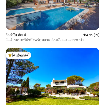
วิลล่าใน อัลเต้
คะแนนเฉลี่ย 4.
4.95 (21)
วิลล่าชนบทที่น่าทึ่งพร้อมสวนส่วนตัวและสระว่ายน้ำ
โดนใจเกสต์
โดนใจเกสต์ที่สุด