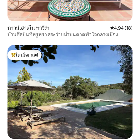
ทาวน์เฮาส์ใน ทาวีร่า
คะแนนเฉลี่ย 4.
4.94 (18)
บ้านศิลปินที่หรูหรา สระว่ายน้ำบนดาดฟ้า ใจกลางเมือง
โดนใจเกสต์
โดนใจเกสต์ที่สุด