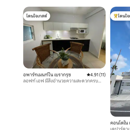
บล็อก
โดนใจเกสต์
โดนใจ
โดนใจเกสต์
โดนใจเกสต
อพาร์ทเมนท์ใน เบรากรุซ
คะแนนเฉลี่ย 4.91 จาก 5,
4.91 (11)
ลอฟท์ เอฟ มีสิ่งอำนวยความสะดวกครบ
ครัน อยู่ใกล้มหาวิทยาลัยเวอร์จีเนียและโรง
พยาบาล
คอนโดใน 
เดปาร์ตา