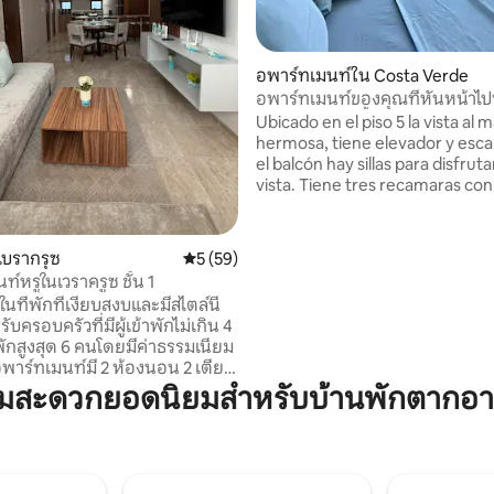
12 รีวิว
อพาร์ทเมนท์ใน Costa Verde
อพาร์ทเมนท์ของคุณที่หันหน้าไ
พร้อมสระว่ายน้ำ
Ubicado en el piso 5 la vista al 
hermosa, tiene elevador y esca
el balcón hay sillas para disfruta
vista. Tiene tres recamaras con
baños. La decoración es moder
colores relajantes, la cocina cu
todo lo que tu necesitas para c
เบรากรุซ
คะแนนเฉลี่ย 5 จาก 5, 59 รีวิว
5 (59)
sofá con vista al mar y su t.v de
์หรูในเวราครูซ ชั้น 1
pulgadas con Netflix, la alberca
ที่พักที่เงียบสงบและมีสไตล์นี้
compartida, el estacionamiento
บครอบครัวที่มีผู้เข้าพักไม่เกิน 4
autos techado y con vigilancia las 24 hrs.
าพักสูงสุด 6 คนโดยมีค่าธรรมเนียม
La playa está a 5 min caminando
 อพาร์ทเมนท์มี 2 ห้องนอน 2 เตียง
boulevard .
ื่องปรับอากาศเต็มรูปแบบ ห้องครัว
ามสะดวกยอดนิยมสำหรับบ้านพักตากอ
ณ์ครบครัน ห้องนั่งเล่นที่อบอุ่น
่รับประทานอาหาร — ทั้งหมด
าเพื่อความสะดวกสบายของคุณ
่วงตึกจากพลายาวิลล่าเดลมาร์
้านอาหาร ศูนย์การค้า