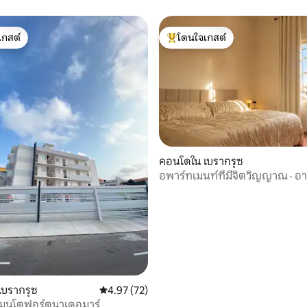
เกสต์
โดนใจเกสต์
์ที่สุด
โดนใจเกสต์ที่สุด
คอนโดใน เบรากรุซ
อพาร์ทเมนท์ที่มีจิตวิญญาณ · อ
 11 รีวิว
ประวัติศาสตร์ · ใจกลางเมือง
เบรากรุซ
คะแนนเฉลี่ย 4.97 จาก 5, 72 รีวิว
4.97 (72)
เมนโตฟอร์ตูนาเดอมาร์