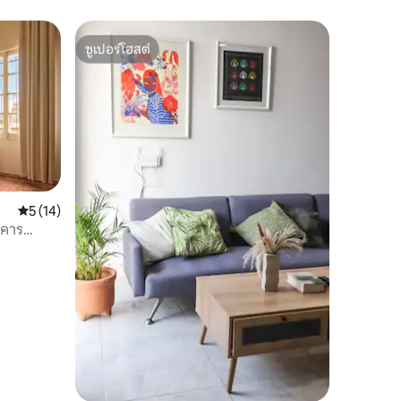
ซูเปอร์โฮสต์
ซูเปอร์โฮสต์
คะแนนเฉลี่ย 5 จาก 5, 14 รีวิว
5 (14)
าคาร