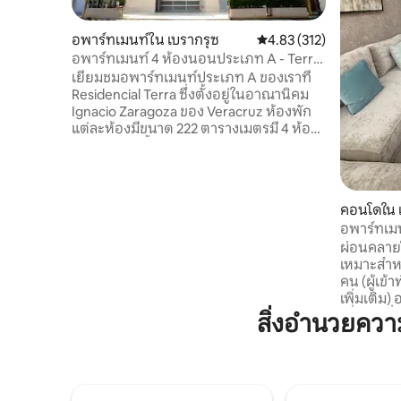
อพาร์ทเมนท์ใน เบรากรุซ
คะแนนเฉลี่ย 4.83 จาก 5, 3
4.83 (312)
อพาร์ทเมนท์ 4 ห้องนอนประเภท A - Terra
Residencial
เยี่ยมชมอพาร์ทเมนท์ประเภท A ของเราที่
Residencial Terra ซึ่งตั้งอยู่ในอาณานิคม
Ignacio Zaragoza ของ Veracruz ห้องพัก
แต่ละห้องมีขนาด 222 ตารางเมตรมี 4 ห้อง
นอน 4 ห้องน้ำและระเบียงขนาดใหญ่ 2 ห้อง
อพาร์ทเมนท์ผสมผสานความสะดวกสบาย
การตกแต่งอย่างหรูหราและฟังก์ชั่นการใช้
งานในทำเลที่ยอดเยี่ยม เพลิดเพลินไปกับ
คอนโดใน 
พื้นที่ส่วนกลางของเรา (สระว่ายน้ำและห้อง
อพาร์ทเมนท
ออกกำลังกาย) ห้องพักแต่ละห้องมีห้องครัว
ผ่อนคลายใน
ที่มีอุปกรณ์ครบครันห้องนั่งเล่นพร้อมทีวี
เหมาะสำหรั
ห้องรับประทานอาหารห้องซักรีดพร้อม
คน (ผู้เข้
เครื่องซักผ้าเครื่องอบผ้าและที่จอดรถมี
เพิ่มเติม)
หลังคา 2 คัน
เดี่ยว เคร
สิ่งอำนวยคว
ที่มีอุปกร
และพื้นที
ออกแบบม
เพียงสองช
คุณจะพบร