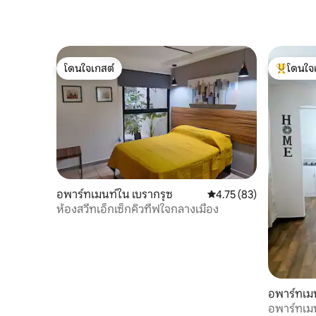
โดนใจเกสต์
โดนใจ
โดนใจเกสต์
โดนใจเกสต
อพาร์ทเมนท์ใน เบรากรุซ
คะแนนเฉลี่ย 4.75 จาก 5, 
4.75 (83)
ห้องสวีทเอ็กเซ็กคิวทีฟใจกลางเมือง
อพาร์ทเมน
อพาร์ทเม