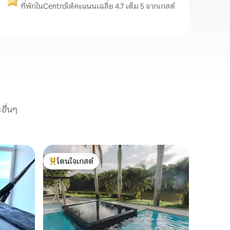
ที่พักในCentroได้คะแนนเฉลี่ย 4.7 เต็ม 5 จากเกสต์
อื่นๆ
อพาร์ทเม
โดนใจเกสต์
โดนใจเก
อพาร์ทเมน
โดนใจเกสต์ที่สุด
โดนใจเก
พร้อมระเบ
อพาร์ทเมน
ใจกลางเมื
ช่วงตึก แ
วันใหม่ด
คุณจะพบก
สะดวกสบาย