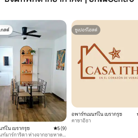
เกสต์
ซูเปอร์โฮสต์
์ที่สุด
ซูเปอร์โฮสต์
83 รีวิว
อพาร์ทเมนท์ใน เบรากรุซ
คาซาอิธา
ท์ใน เบรากรุซ
คะแนนเฉลี่ย 5 จาก 5, 9 รีวิว
5 (9)
นท์มาร์การิตา ห่างจากชายหาด 2