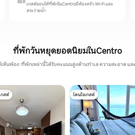
เกสต์ชอบให้ที่พักในCentroมีห้องครัว Wi-Fi และ
สระว่ายน้ำ
ที่พักวันหยุดยอดนิยมในCentro
์เห็นพ้อง: ที่พักเหล่านี้ได้รับคะแนนสูงด้านทำเล ความสะอาด และ
เกสต์
โดนใจเกสต์
์ที่สุด
โดนใจเกสต์