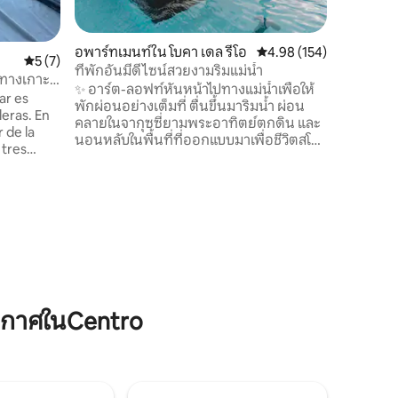
ห้องครัวท
ผ้าผสมเคร
กอินด้วย
อพาร์ทเมนท์ใน โบคา เดล รีโอ
คะแนนเฉลี่ย 4.98 จาก 5, 
4.98 (154)
คะแนนเฉลี่ย 5 จาก 5, 7 รีวิว
5 (7)
การพักผ่อ
ที่พักอันมีดีไซน์สวยงามริมแม่น้ำ
ชายหาดบ้า
ปทางเกาะ
✨ อาร์ต-ลอฟท์หันหน้าไปทางแม่น้ำเพื่อให้
Casa Tor
mar es
พักผ่อนอย่างเต็มที่ ตื่นขึ้นมาริมน้ำ ผ่อน
leras. En
คลายในจากุซซี่ยามพระอาทิตย์ตกดิน และ
r de la
นอนหลับในพื้นที่ที่ออกแบบมาเพื่อชีวิตสโลว์
 tres
ไลฟ์โดยไม่ต้องเสียสไตล์ ห้องใต้หลังคาหัน
nista con
หน้าไปทางแม่น้ำและล้อมรอบด้วยธรรมชาติ
enta con
ผสมผสานศิลปะ การออกแบบ และความสงบ
ocinar. Un
สุขอย่างแท้จริง สวรรค์ที่เป็นกันเองที่
 43
ออกแบบมาสำหรับสองคน 🌿จากุซซี่และ
 es
สระว่ายน้ำพร้อมเปลญวน 🛶 รวมเรือคายัค
 es para 2
แล้ว (บริการตนเอง) 🎨 การออกแบบภายใน
ด้วยชิ้นส่วนที่ไม่ซ้ำใคร ⛱️ ห่างจากทะเล
, sobre el
เพียง 10 นาที ห่างจากเสียงรบกวน
ากาศในCentro