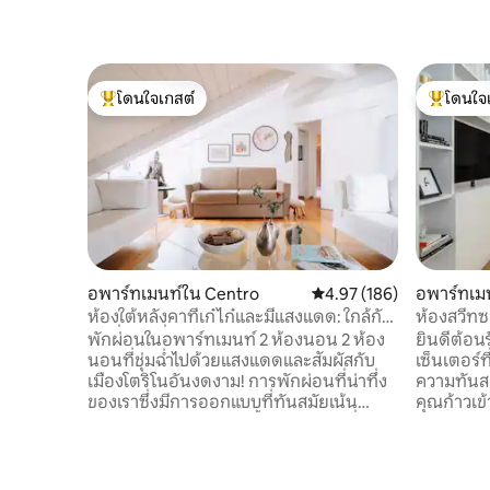
โดนใจเกสต์
โดนใจ
โดนใจเกสต์ที่สุด
โดนใจเกสต
อพาร์ทเมนท์ใน Centro
คะแนนเฉลี่ย 4.97 จาก 5, 1
4.97 (186)
อพาร์ทเม
ห้องใต้หลังคาที่เก๋ไก๋และมีแสงแดด: ใกล้กับ
ห้องสวีทซ
ทุกสิ่ง ~เครื่องปรับอากาศและ Wi-Fi
พักผ่อนในอพาร์ทเมนท์ 2 ห้องนอน 2 ห้อง
ยินดีต้อน
นอนที่ชุ่มฉ่ำไปด้วยแสงแดดและสัมผัสกับ
เซ็นเตอร์
เมืองโตริโนอันงดงาม! การพักผ่อนที่น่าทึ่ง
ความทันสมั
ของเราซึ่งมีการออกแบบที่ทันสมัยเน้น
คุณก้าวเ
แสงแดดจากธรรมชาติตั้งอยู่ในทำเลที่ยอด
ทางสถาปั
เยี่ยมช่วยให้คุณสำรวจเมืองได้อย่างง่ายดาย
ผสานที่ลง
โดยการค้นพบสถานที่สำคัญทาง
ประวัติศ
ประวัติศาสตร์และสถานที่ท่องเที่ยวที่น่าตื่น
ห้องสวีทท