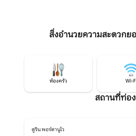
เต้น ห้องนอนคิงไซส์ที่สะดวกสบาย ✔ 2
สะดวกครบ
ห้อง ✔ Sunny Open-Concept Living +
เพื่อให้กา
Sofa Bed ห้อง✔ ครัวพร้อมอุปกรณ์ครบ
คู่รักและ
ครัน Wi-Fi ✔ ความเร็วสูง ✔ พื้นที่ทำงาน ✔
มาร์คของเ
เครื่องซักผ้า/เครื่องอบผ้า ✔ เครื่องปรับ
ธุรกิจอพาร
สิ่งอำนวยความสะดวกยอด
อากาศ ✔ ลิฟต์ ✔ ที่จอดรถแบบต้องจ่ายเงิน
แบบสำหรั
ดูข้อมูลเพิ่มเติมด้านล่าง!!
ห้องครัว
Wi-F
สถานที่ท่อง
ตูริน พอร์ตานูโว