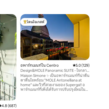
อพาร์ทเม
โดนใจเกสต์
โดนใจ
Maison&M
โดนใจเกสต์ที่สุด
โดนใจเกส
ใจกลางตู
Maison M
วิวที่สวยงา
ใหม่ ที่พ
กับความส
ผ้าปูที่
สิ่งที่คุณ
ทำเลที่ตั
ดีที่สุดจ
อพาร์ทเมนท์ใน Centro
คะแนนเฉลี่ย 5.0 จาก 5, 
5.0 (129)
นอกก็จะพบ
Design&MOLE Panoramic SUITE - ใจกลาง
สามารถเด
เมืองตูริน
Maison Simone ✨ เป็นอพาร์ทเมนท์ที่น่าตื่น
อาหารท้อง
ตาตื่นใจพร้อม "MOLE Antonelliana at
นาที MOLE
home" และวิวที่สวยงามของ Superga!! อ
พาร์ทเมนท์ที่เพิ่งได้รับการปรับปรุงใหม่ใน
สไตล์โดดเด่นให้ความอบอุ่นและสะดวก
สบาย คุณสามารถเดินสำรวจ MOLE ใจกลาง
เมืองที่มีความสำคัญทางประวัติศาสตร์
คะแนนเฉลี่ย 4.8 จาก 5, 687 รีวิว
4.8 (687)
พิพิธภัณฑ์และโรงละครหลัก จัตุรัส และมุมที่