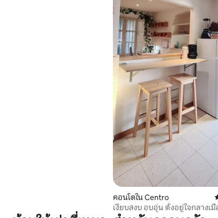
คอนโดใน Centro
ค
เงียบสงบ อบอุ่น ตั้งอยู่ใจกลางเมื