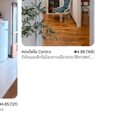
คอนโดใน Centro
คะแนนเฉลี่ย 4.88 จาก 5, 
4.88 (168)
รังโรแมนติกในใจกลางเมืองประวัติศาสตร์ -
พิพิธภัณฑ์อียิปต์
ะแนนเฉลี่ย 4.85 จาก 5, 121 รีวิว
4.85 (121)
อง