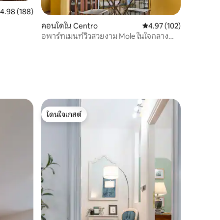
ะแนนเฉลี่ย 4.98 จาก 5, 188 รีวิว
4.98 (188)
คอนโดใน Centro
คะแนนเฉลี่ย 4.97 จาก 5, 
4.97 (102)
อพาร์ทเมนท์วิวสวยงาม Mole ในใจกลาง
เมืองตูริน
โดนใจเกสต์
โดนใจเกสต์