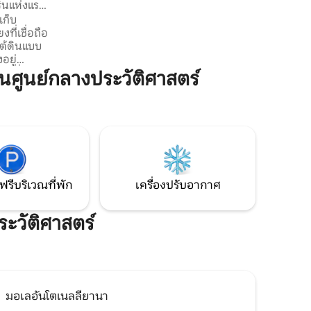
ินแห่งแรก
มีเสน่ห์ที่สุดของเมือง รวมถึงชิมอาหารท้อง
เก็บ
ถิ่นที่ดีที่สุด รอบๆ มุมถนน มีพื้นที่สำหรับคน
ที่เชื่อถือ
เดินที่จะทำให้คุณดื่มด่ำกับย่านที่ซ่อนจิต
ใต้ดินแบบ
วิญญาณแบบโบฮีเมียนและบรรยากาศทูริน
ที่แท้จริง!!!
า ซึ่งเป็น
ศูนย์กลางประวัติศาสตร์
รักษ์ไว้เป็น
โบสถ์และ
านอาหารที่
่างจาก
ักเกือบ
-10 นาทีก็
ฟรีบริเวณที่พัก
เครื่องปรับอากาศ
ระวัติศาสตร์
มอเลอันโตเนลลียานา