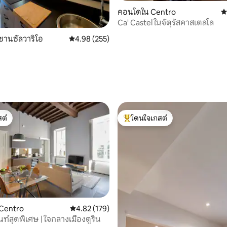
คอนโดใน Centro
ค
Ca' Castel ในจัตุรัสคาสเตลโล
ซานซัลวาริโอ
คะแนนเฉลี่ย 4.98 จาก 5, 255 รีวิว
4.98 (255)
71 รีวิว
ต์
โดนใจเกสต์
ต์
โดนใจเกสต์ที่สุด
28 รีวิว
Centro
คะแนนเฉลี่ย 4.82 จาก 5, 179 รีวิว
4.82 (179)
ท์สุดพิเศษ | ใจกลางเมืองตูริน