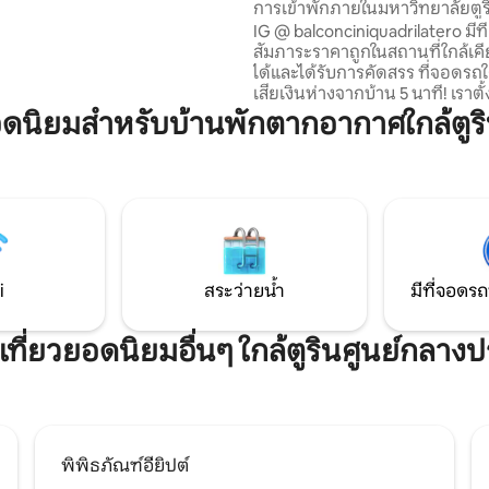
การเข้าพักภายในมหาวิทยาลัยตูร
ครันให้ความสะดวกสบายสูงสุด
(1404)
IG @ balconciniquadrilatero มีที่
รเข้าพักมีความสุข เหมาะสำหรับ
สัมภาระราคาถูกในสถานที่ใกล้เคียง
คนโสด ไม่ว่าคุณจะสำรวจแลนด์
ได้และได้รับการคัดสรร ที่จอดรถ
มืองหรือเพื่อการประชุมทาง
เสียเงินห่างจากบ้าน 5 นาที! เราตั้งอยู่
์ทเมนท์นี้ก็เป็นฐานที่สมบูรณ์
ใจกลางตูริน ในควอดริเลเทโร โรโมน
นิยมสำหรับบ้านพักตากอากาศใกล้ตูริน
บการเข้าพักของคุณ
พื้นที่ประวัติศาสตร์ที่ได้รับการอนุ
อย่างดีที่สุดของเมือง เต็มไปด้วย
ประวัติศาสตร์ แต่ยังมีบาร์และร้
มีชีวิตยามค่ำคืนที่เงียบสงบ อยู่ห
จัตุรัสคาสเทลโลและพิพิธภัณฑ์หล
ทั้งหมดเพียงนิดเดียว เดินเพียง 5
ถึงแล้ว :) เรากำลังรอคุณอยู่!
i
สระว่ายน้ำ
มีที่จอดรถ
เที่ยวยอดนิยมอื่นๆ ใกล้ตูรินศูนย์กลางป
พิพิธภัณฑ์อียิปต์