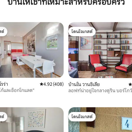
บ้านให้เช่าที่เหมาะสำหรับครอบครัว
ต์
โดนใจเกสต์
ต์
โดนใจเกสต์
36 รีวิว
รร่า
คะแนนเฉลี่ย 4.92 จาก 5, 408 รีวิว
4.92 (408)
บ้านใน วานชิเลีย
ค
โก้และช็อกโกแลต"
ลอฟท์น่าอยู่ใจกลางตูริน บอร์โกวั
ต์
โดนใจเกสต์
ต์
โดนใจเกสต์