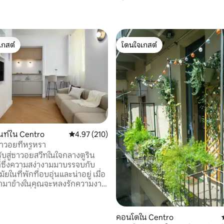
เกสต์
โดนใจเกสต์
์ที่สุด
โดนใจเกสต์
86 รีวิว
นท์ใน Centro
คะแนนเฉลี่ย 4.97 จาก 5, 210 รีวิว
4.97 (210)
าวอยที่หรูหรา
รับสู่ซาวอยสวีทในใจกลางตูริน
ที่ซึ่งความสง่างามมาบรรจบกับ
ยในที่พักที่อบอุ่นและน่าอยู่ เมื่อ
ข้ามาข้างในคุณจะหลงรักความงาม
ตยกรรมที่อยู่รอบตัวคุณการผสม
ตัวระหว่างเสน่ห์ทาง
าสตร์และการออกแบบร่วมสมัย
คอนโดใน Centro
ี่มีสไตล์พร้อมสิ่งอำนวยความ