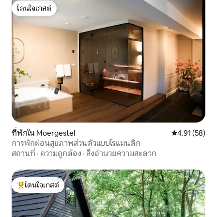
โดนใจเกสต์
โดนใจเกสต์
ที่พักใน Moergestel
คะแนนเฉลี่ย 4.
4.91 (58)
การพักผ่อนสุขภาพส่วนตัวแบบโรแมนติก
สถานที่
·
ความถูกต้อง
·
สิ่งอำนวยความสะดวก
โดนใจเกสต์
โดนใจเกสต์ที่สุด