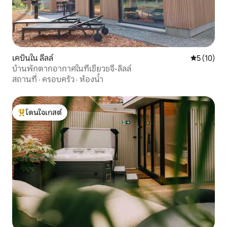
เคบินใน ลีลล์
คะแนนเฉลี่ย
5 (10)
บ้านพักตากอากาศในที่เขียวขจี-ลิลล์
สถานที่
·
ครอบครัว
·
ห้องน้ำ
โดนใจเกสต์
โดนใจเกสต์ที่สุด