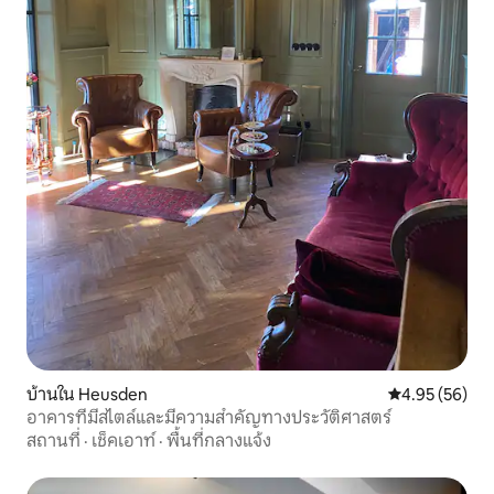
บ้านใน Heusden
คะแนนเฉลี่ย 4.
4.95 (56)
อาคารที่มีสไตล์และมีความสำคัญทางประวัติศาสตร์
สถานที่
·
เช็คเอาท์
·
พื้นที่กลางแจ้ง