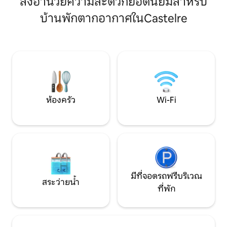
สิ่งอำนวยความสะดวกยอดนิยมสำหรับ
คับบ์, ชุดแบดมินตั
ค้า (1 นาที) และร้านอาหาร (2 -10 นาที) มี
เตาผิงในช่วงเดือน
บ้านพักตากอากาศในCastelre
ความเป็นส่วนตัว ความสะดวกสบาย และ
ฟีเจอร์สมาร์ทโฮมสำหรับความบันเทิง แสง
อุณหภูมิ และความปลอดภัย สวนส่วนตัว
ขนาดใหญ่ล้อมรอบวิลล่า เหมาะสำหรับการ
พักผ่อน เป็นสถานที่พักผ่อนในอุดมคติ
สำหรับการเดินทางเพื่อธุรกิจและการพัก
ผ่อน
ห้องครัว
Wi-Fi
มีที่จอดรถฟรีบริเวณ
สระว่ายน้ำ
ที่พัก