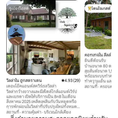
ซูเปอร์โฮสต์
โดนใจเกสต์
ซูเปอร์โฮสต์
โดนใจเกสต์ที่สุด
คอทเทจใน ลีลล์
ยินดีต้อนรับ
บ้านขนาด 80 ตร.ม. 
สุขสันต์ขนาด 1,500 ตร.ม. อาคา
พร้อมระบบทำความร
วิลล่าใน ฮูกสตราเตน
คะแนนเฉลี่ย 4.93 จาก 5, 29 รีวิว
4.93 (29)
ทำความเย็น และระ
เดอะโอ๊คแอนด์สควิร์เรลวิลล่า
แห่งนี้ตั้งอยู่ระหว่
สถานที่
·
ครอบครัว
แอนต์เวิร์ป เป็นจุด
วิลล่ากว้างขวางและมีสไตล์ใกล้แอนต์เวิร์ป
สำหรับทำกิจกรรมต่างๆ เส้น
และเบรดา เปิดให้บริการเป็น BnB ในเดือน
จักรยานและเดินป่า 
สิงหาคม 2025 เพลิดเพลินกับวันหยุดหรือ
(รัมมิคับ, โมโนโพลีแ
การพักผ่อนในวิลล่าที่ปรับปรุงใหม่ทั้งหมด
ซูทสำหรับเด็ก, สแคร
ซึ่งผสมผสานเสน่ห์ชนบทกับความหรูหรา
สถานที่
·
ความคุ้มค่า
·
บริเวณใกล้เคียง
อูโน, ยาซี, การ์ด, สต
แบบสมัยใหม่ ตั้งอยู่ในธรรมชาติแต่ใกล้ร้าน