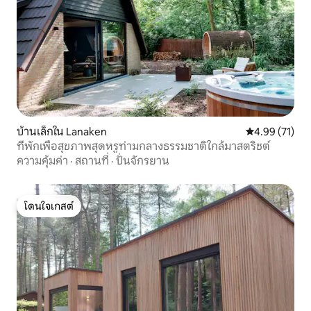
บ้านเล็กใน Lanaken
คะแนนเฉลี่ย 4.
4.99 (71)
ที่พักเพื่อสุขภาพสุดหรูท่ามกลางธรรมชาติใกล้มาสตริชต์
ความคุ้มค่า
·
สถานที่
·
ปั่นจักรยาน
โดนใจเกสต์
โดนใจเกสต์