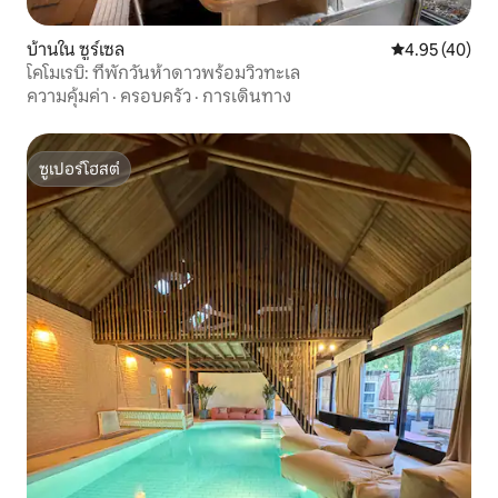
บ้านใน ซูร์เซล
คะแนนเฉลี่ย 4.
4.95 (40)
โคโมเรบิ: ที่พักวันห้าดาวพร้อมวิวทะเล
ความคุ้มค่า
·
ครอบครัว
·
การเดินทาง
ซูเปอร์โฮสต์
ซูเปอร์โฮสต์