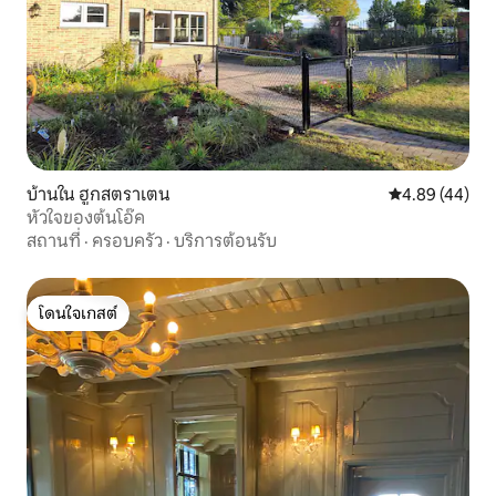
บ้านใน ฮูกสตราเตน
คะแนนเฉลี่ย 4.
4.89 (44)
หัวใจของต้นโอ๊ค
สถานที่
·
ครอบครัว
·
บริการต้อนรับ
โดนใจเกสต์
โดนใจเกสต์