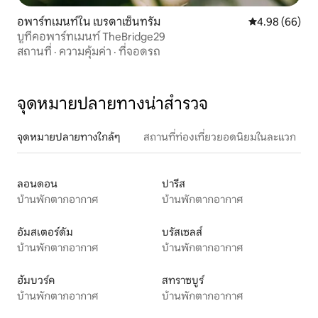
อพาร์ทเมนท์ใน เบรดาเซ็นทรัม
คะแนนเฉลี่ย 4.9
4.98 (66)
บูทีคอพาร์ทเมนท์ TheBridge29
สถานที่
·
ความคุ้มค่า
·
ที่จอดรถ
จุดหมายปลายทางน่าสำรวจ
จุดหมายปลายทางใกล้ๆ
สถานที่ท่องเที่ยวยอดนิยมในละแวก
ลอนดอน
ปารีส
บ้านพักตากอากาศ
บ้านพักตากอากาศ
อัมสเตอร์ดัม
บรัสเซลส์
บ้านพักตากอากาศ
บ้านพักตากอากาศ
ฮัมบวร์ค
สทราซบูร์
บ้านพักตากอากาศ
บ้านพักตากอากาศ