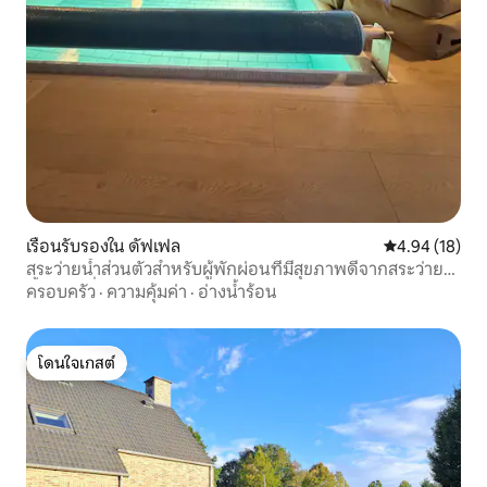
เรือนรับรองใน ดัฟเฟล
คะแนนเฉลี่ย 4.
4.94 (18)
สระว่ายน้ำส่วนตัวสำหรับผู้พักผ่อนที่มีสุขภาพดีจากสระว่าย
น้ำจากุซซี่และซาวน่า 2-4p
ครอบครัว
·
ความคุ้มค่า
·
อ่างน้ำร้อน
โดนใจเกสต์
โดนใจเกสต์