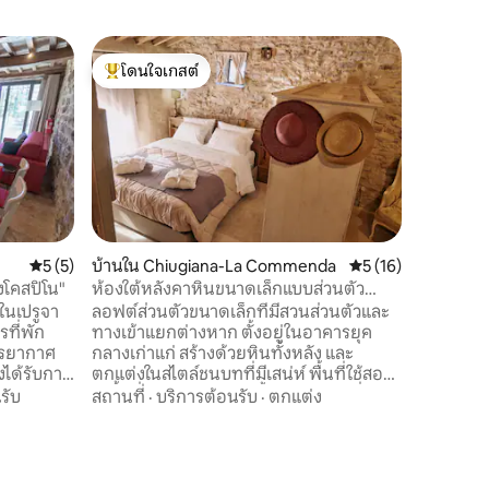
วิลล่าใน 
โดนใจเกสต์
โดนใจ
Torre Vil
โดนใจเกสต์ที่สุด
โดนใจเกส
คลายพร้อ
“TORRE V
ขนาด 260
จากศตวรรษ
เมตรและกว
กระดานปา
สถานที่
·
ขนาด 80 ต
ออกกำลัง
หอคอย ที
คะแนนเฉลี่ย 5 จาก 5, 5 รีวิว
5 (5)
บ้านใน Chiugiana-La Commenda
คะแนนเฉลี่ย 5 จาก 5,
5 (16)
ภายในที่พ
งโคสปิโน"
ห้องใต้หลังคาหินขนาดเล็กแบบส่วนตัว
และห่างจา
พร้อมสวน
ในเปรูจา
ลอฟต์ส่วนตัวขนาดเล็กที่มีสวนส่วนตัวและ
ได้อย่าง
รที่พัก
ทางเข้าแยกต่างหาก ตั้งอยู่ในอาคารยุค
เตียงคู่ 3
บรรยากาศ
กลางเก่าแก่ สร้างด้วยหินทั้งหลัง และ
นิรภัย
งได้รับการ
ตกแต่งในสไตล์ชนบทที่มีเสน่ห์ พื้นที่ใช้สอย
บชนบทของ
มีเนื้อที่ 32 ตารางเมตร ตั้งอยู่ในทำเลที่
รับ
สถานที่
·
บริการต้อนรับ
·
ตกแต่ง
ัวที่มี
สวยงาม มีที่จอดรถหน้าบ้าน บริเวณเงียบ
้อมเตียง
สงบ และสิ่งอำนวยความสะดวกทุกอย่างอยู่
ำ เหมาะ
ห่างออกไป 1 กม. (0.6 ไมล์) ตั้งอยู่ห่างจาก
กลาง
โบสถ์เก่า 30 เมตร ตั้งอยู่ในหมู่บ้านเล็ก แต่