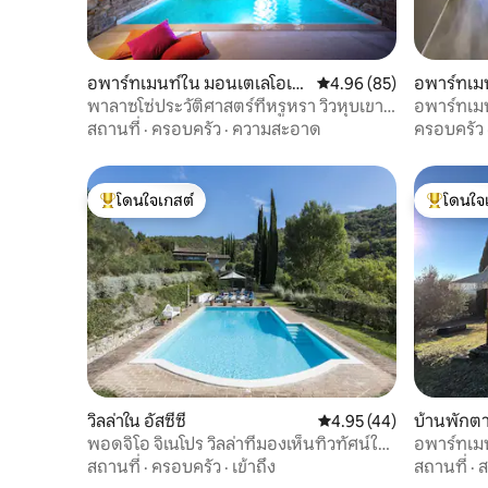
อพาร์ทเมนท์ใน มอนเตเลโอเน
คะแนนเฉลี่ย 4.96 จาก 5, 
4.96 (85)
อพาร์ทเมน
ดอร์เวียโต
พาลาซโซ่ประวัติศาสตร์ที่หรูหรา วิวหุบเขา
อพาร์ทเมน
ทัสคานี
เดย์ เฮ้าส์
สถานที่
·
ครอบครัว
·
ความสะอาด
ครอบครัว
โดนใจเกสต์
โดนใจ
โดนใจเกสต์ที่สุด
โดนใจเกสต
วิลล่าใน อัสซีซี
คะแนนเฉลี่ย 4.95 จาก 5, 
4.95 (44)
บ้านพักตา
พอดจิโอ จิเนโปร วิลล่าที่มองเห็นทิวทัศน์ใน
อพาร์ทเมน
อัสซีซี
สถานที่
·
ครอบครัว
·
เข้าถึง
สถานที่
·