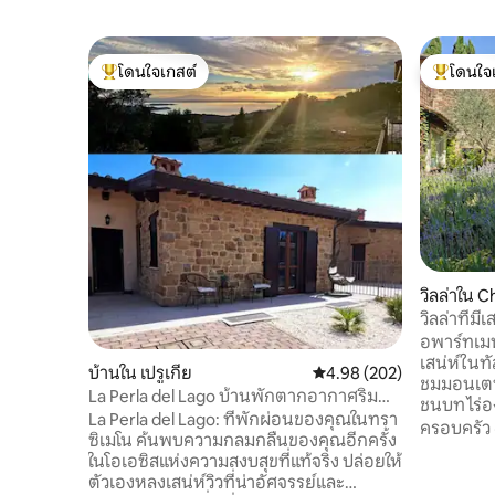
โดนใจเกสต์
โดนใจ
โดนใจเกสต์ที่สุด
โดนใจเกสต
วิลล่าใน 
วิลล่าที่ม
ครอบครัวแ
อพาร์ทเม
เสน่ห์ในทัส
บ้านใน เปรูเกีย
คะแนนเฉลี่ย 4.98 จาก 5, 2
4.98 (202)
ชมมอนเตปุ
La Perla del Lago บ้านพักตากอากาศริม
ชนบท ไร่อง
ทะเลสาบทราซิเมโน
La Perla del Lago: ที่พักผ่อนของคุณในทรา
จักรยานไฟ
ครอบครัว
ซิเมโน ​ค้นพบความกลมกลืนของคุณอีกครั้ง
ทกว้างขว
ในโอเอซิสแห่งความสงบสุขที่แท้จริง ปล่อยให้
และห้องน้ำ
ตัวเองหลงเสน่ห์วิวที่น่าอัศจรรย์และ
โซฟาที่สบ