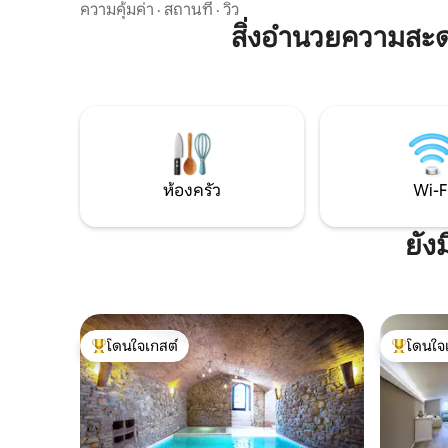
พระอาทิตย์ตกที่ทะเลสาบมีให้ทุกเย็น บ้าน
ความคุ้มค่า
·
สถานที่
·
วิว
เอง เราสา
พักตากอากาศ La Perla del Lago มองเห็น
สิ่งอำนวยความสะ
และการชิ
ทะเลสาบทราซิเมโนที่สวยงาม ห่างออกไป 8
ค่ำส่วนตัว
นาที คุณจะพบทางหลวงเพื่อเยี่ยมชมเมือง
ยอดเขาสีเข
ต่างๆ เช่น ฟลอเรนซ์ เปรูจา กุบบิโอ สโปเลโต
ฐานะคนท้อง
นอร์เชีย และอื่นๆ อีกมากมาย ในหมู่บ้าน
ท้องถิ่นข
คุณจะพบกับคาเฟ่ ร้านอาหาร ตลาด ร้าน
ขายยา ตู้เอทีเอ็ม และพื้นที่เล่นสำหรับเด็ก
ห่างออกไป 3 กม. มีสระว่ายน้ำที่สวยงาม
สำหรับการพักผ่อนในฤดูร้อน
ห้องครัว
Wi-F
ยัง
โดนใจเกสต์
โดนใจ
โดนใจเกสต์ที่สุด
โดนใจเกสต