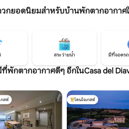
ธรรมชาติ โดยมีความสะดวกในกา
มารถจัดการเยี่ยมชมโรงบ่มไวน์
ไปยังจุดหมายปลายทางที่สวยที่ส
ดวกยอดนิยมสำหรับบ้านพักตากอากาศใน
มไวน์ คลาสทำอาหาร และอาหาร
งอุมเบรียได้อย่างง่ายดาย ได้แก่ อั
 อ่างน้ำร้อนใหม่หันหน้าไปทาง
เปลโล, ทะเลสาบทราซิเมโน และเป
ียว! เอ็กซ์พีเรียนซ์ทัสคานีใน
ถิ่นกับผู้จัดเอ็กซ์พีเรียนซ์ใน
องคุณ!
i
สระว่ายน้ำ
มีที่จอดรถ
มีที่พักตากอากาศดีๆ อีกในCasa del Dia
เกสต์
โดนใจเกสต์
์ที่สุด
โดนใจเกสต์ที่สุด