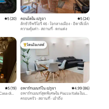
คะแนนเฉลี่ย 5 จาก 5, 20 รีวิว
5 (20)
คอนโดใน เปรูจา
คะแนนเฉลี่ย 5 จาก 5,
5 (24)
ลักซัวรีพริโอรี 46 - ใจกลางเมือง - อิตาลีเวโก
ความคุ้มค่า
·
สถานที่
·
ตกแต่ง
โดนใจเกสต์
โดนใจเกสต์ที่สุด
คะแนนเฉลี่ย 5 จาก 5, 19 รีวิว
5 (19)
อพาร์ทเมนท์ใน เปรูจา
คะแนนเฉลี่ย 4.99 จาก 5,
4.99 (86)
Casa di
อพาร์ทเมนท์สุดพิเศษใน Piazza Italia ในเปรู
เกีย
ครอบครัว
·
สถานที่
·
เข้าถึง