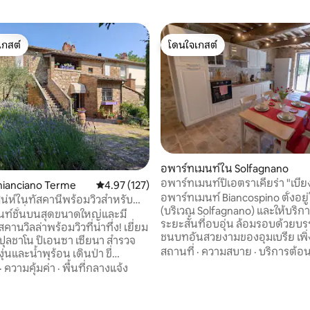
เกสต์
โดนใจเกสต์
์ที่สุด
โดนใจเกสต์
อพาร์ทเมนท์ใน Solfagnano
อพาร์ทเมนท์ปิเอตราเคียร่า "เบีย
Chianciano Terme
คะแนนเฉลี่ย 4.97 จาก 5, 127 รีวิว
4.97 (127)
อพาร์ทเมนท์ Biancospino ตั้งอยู่
ีเสน่ห์ในทัสคานีพร้อมวิวสำหรับ
(บริเวณ Solfagnano) และให้บริกา
ละเพื่อน
นท์ชั้นบนสุดขนาดใหญ่และมี
ระยะสั้นที่อบอุ่น ล้อมรอบด้วย
คานวิลล่าพร้อมวิวที่น่าทึ่ง! เยี่ยม
02 รีวิว
ชนบทอันสวยงามของอุมเบรีย เพิ่
ลชาโน ปิเอนซา เซียนา สำรวจ
ปรับปรุงใหม่โดยยังคงเสน่ห์แบ
สถานที่
·
ความสบาย
·
บริการต้อน
ุ่นและน้ำพุร้อน เดินป่า ขี่
บ้านไร่ในชนบทแบบดั้งเดิม มีห้องคร
ฟ้า เดินเล่นหรือขับรถ! ห้องสวี
·
ความคุ้มค่า
·
พื้นที่กลางแจ้ง
อุปกรณ์ครบครัน พื้นที่นั่งเล่นพร
างสองห้องพร้อมเตียงคุณภาพสูง
โซฟา ห้องนอนเตียงคู่ และห้องน้
ในตัว ห้องนั่งเล่นที่มีผนังกระจก
สำหรับผู้ที่ต้องการพักผ่อนท่าม
าย และห้องครัวมืออาชีพให้คุณใช้