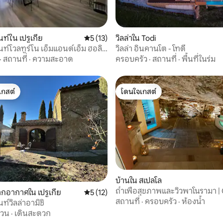
85 รีวิว
ท์ใน เปรูเกีย
คะแนนเฉลี่ย 5 จาก 5, 13 รีวิว
5 (13)
วิลล่าใน Todi
ท์โวลทูร์โน เอ็มแอนด์เอ็ม ฮอลิ
วิลล่า อินคานโต - โทดี
·
สถานที่
·
ความสะอาด
ครอบครัว
·
สถานที่
·
พื้นที่ในร่ม
เกสต์
โดนใจเกสต์
์ที่สุด
โดนใจเกสต์
บ้านใน สเปลโล
ถ้ำเพื่อสุขภาพและวิวพาโนรามา | 
44 รีวิว
กอากาศใน เปรูเกีย
คะแนนเฉลี่ย 5 จาก 5, 12 รีวิว
5 (12)
Lucy
สถานที่
·
ครอบครัว
·
ห้องน้ำ
ท์วิลล่าอามิชิ
สวน
·
เดินสะดวก