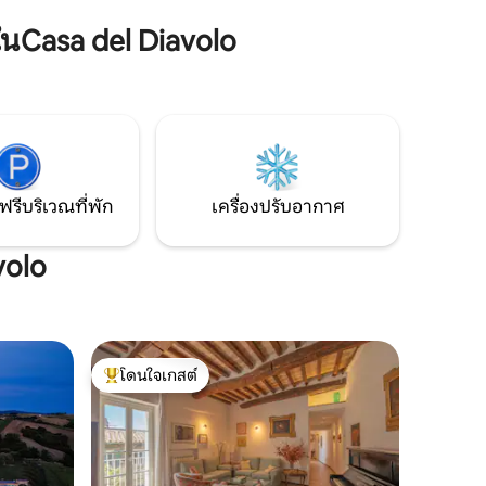
รเดินทาง
เป็นที่พักแบบส่วนตัว ห่างจากเปรูจา 10 นาที
ุดขอ
ห่างจากทะเลสาบทราซิเมโน 15 นาที ห่าง
Casa del Diavolo
สซีซี, ส
จากคอร์เชียโน 5 นาที ห่างจากอัสซีซี 25 นาที
รูจา
ฟรีบริเวณที่พัก
เครื่องปรับอากาศ
volo
โดนใจเกสต์
โดนใจเกสต์ที่สุด