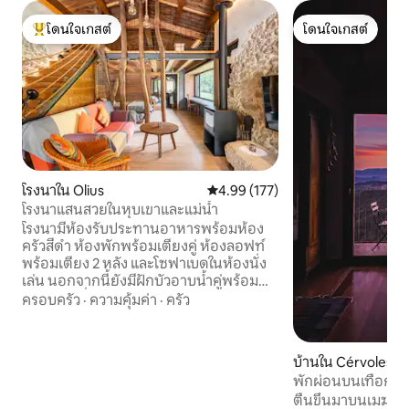
โดนใจเกสต์
โดนใจเกสต์
โดนใจเกสต์ที่สุด
โดนใจเกสต์
โรงนาใน Olius
คะแนนเฉลี่ย 4.99 จาก 5, 177 รีวิว
4.99 (177)
โรงนาแสนสวยในหุบเขาและแม่น้ำ
โรงนามีห้องรับประทานอาหารพร้อมห้อง
ครัวสีดำ ห้องพักพร้อมเตียงคู่ ห้องลอฟท์
พร้อมเตียง 2 หลัง และโซฟาเบดในห้องนั่ง
เล่น นอกจากนี้ยังมีฝักบัวอาบน้ำคู่พร้อม
หน้าต่างเพื่อให้สามารถชมธรรมชาติขณะ
ครอบครัว
·
ความคุ้มค่า
·
ครัว
อาบน้ำได้ เตาผิง สระว่ายน้ำ และแม่น้ำ และ
บรรยากาศที่มีศาสนสถานขนาดใหญ่ซึ่ง
ประกอบด้วยโบสถ์แบบโรมันพร้อมห้องฝัง
บ้านใน Cérvoles
พระศพ สุสานแบบโมเดิร์น และเมืองไอบีเรีย
พักผ่อนบนเทือกเขาเ
ห่างออกไป 5 นาที สุดยอดมาก! ร้านอาหาร
สวยงาม
ตื่นขึ้นมาบนเมฆ ล
ในชนบทอยู่ห่างออกไป 5 นาที และเมือง/