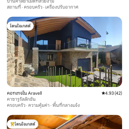
บ้านคาลยาเมตที่สวยงาม
สถานที่
·
ครอบครัว
·
เครื่องปรับอากาศ
โดนใจเกสต์
โดนใจเกสต์
คอทเทจใน Aravell
คะแนนเฉลี่ย 4.
4.93 (42)
คาซารูรัลลักชัน
ครอบครัว
·
ความคุ้มค่า
·
พื้นที่กลางแจ้ง
โดนใจเกสต์
โดนใจเกสต์ที่สุด