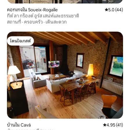
คอทเทจใน Soueix-Rogalle
คะแนนเฉลี่ย 5
5.0 (44)
กีต์ ลา กร็องด์ อูร์ส เสน่ห์และธรรมชาติ
สถานที่
·
ครอบครัว
·
เดินสะดวก
โดนใจเกสต์
โดนใจเกสต์
บ้านใน Cavá
คะแนนเฉลี่ย 4.
4.95 (41)