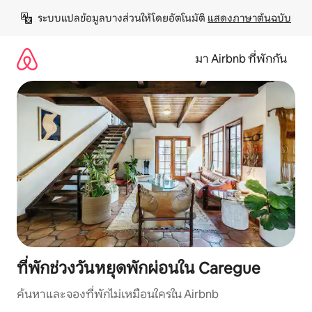
ข้าม
ระบบแปลข้อมูลบางส่วนให้โดยอัตโนมัติ 
แสดงภาษาต้นฉบับ
ไป
ยัง
เนื้อหา
มา Airbnb ที่พักกัน
ที่พักช่วงวันหยุดพักผ่อนใน Caregue
ค้นหาและจองที่พักไม่เหมือนใครใน Airbnb