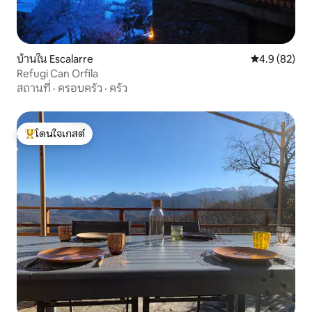
บ้านใน Escalarre
คะแนนเฉลี่ย 4
4.9 (82)
Refugi Can Orfila
สถานที่
·
ครอบครัว
·
ครัว
โดนใจเกสต์
โดนใจเกสต์ที่สุด