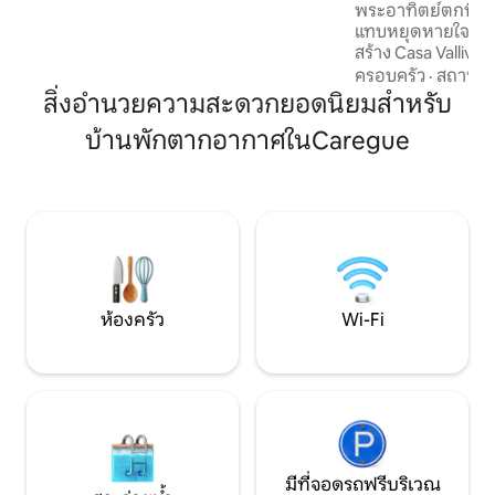
พระอาทิตย์ตกที่งด
นครที่มีซูเปอร์มาร์เก็ตและร้านอาหาร
แทบหยุดหายใจของเ
ทั้งหมดอยู่ห่างออกไป 10 นาที!
สร้าง Casa Vallivel
มีความปรารถนาที่จ
ครอบครัว
·
สถานที่
สงบและการเชื่อมโยง
สิ่งอำนวยความสะดวกยอดนิยมสำหรับ
หมู่บ้านยุคกลางที
บ้านพักตากอากาศในCaregue
เซอร์โวล (ความสูง 
การเดินป่า ขี่จักรย
สมาธิ ว่ายน้ำในทะ
บ้านพักที่สมบูรณ์
หย่อนใจและเพลิด
ทั้งปี
ห้องครัว
Wi-Fi
มีที่จอดรถฟรีบริเวณ