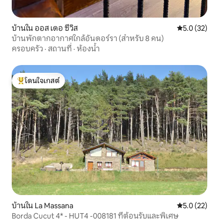
บ้านใน ออส เดอ ซีวิส
คะแนนเฉลี่ย 5
5.0 (32)
บ้านพักตากอากาศใกล้อันดอร์รา (สำหรับ 8 คน)
ครอบครัว
·
สถานที่
·
ห้องน้ำ
โดนใจเกสต์
โดนใจเกสต์ที่สุด
บ้านใน La Massana
คะแนนเฉลี่ย 5
5.0 (22)
Borda Cucut 4* - HUT4 -008181 ที่ต้อนรับและพิเศษ