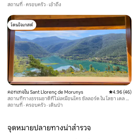
สถานที่
·
ครอบครัว
·
เข้าถึง
โดนใจเกสต์
โดนใจเกสต์
คอทเทจใน Sant Llorenç de Morunys
คะแนนเฉลี่ย 4.
4.96 (46)
สถานที่ทางธรรมชาติที่ไม่เหมือนใคร ซัลลอร์ด ใน โลซา เดล กา
บัล
สถานที่
·
ครอบครัว
·
เดินป่า
จุดหมายปลายทางน่าสำรวจ