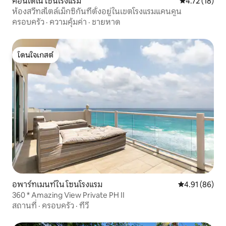
คอนโดใน โซนโรงแรม
คะแนนเฉลี่ย 4.
4.72 (18)
ห้องสวีทสไตล์เม็กซิกันที่ตั้งอยู่ในเขตโรงแรมแคนคูน
ครอบครัว
·
ความคุ้มค่า
·
ชายหาด
โดนใจเกสต์
โดนใจเกสต์
อพาร์ทเมนท์ใน โซนโรงแรม
คะแนนเฉลี่ย 4.
4.91 (86)
360 * Amazing View Private PH II
สถานที่
·
ครอบครัว
·
ทีวี