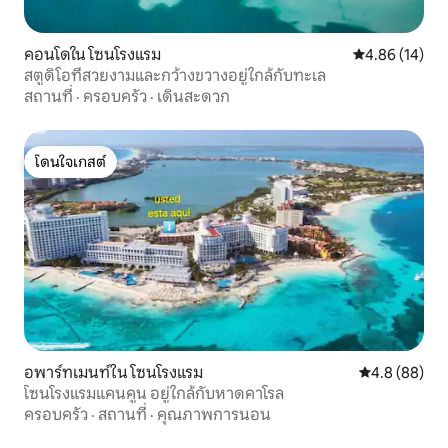
คอนโดใน โซนโรงแรม
คะแนนเฉลี่ย 4.
4.86 (14)
สตูดิโอที่สวยงามและกว้างขวางอยู่ใกล้กับทะเล
สถานที่
·
ครอบครัว
·
เดินสะดวก
โดนใจเกสต์
โดนใจเกสต์
อพาร์ทเมนท์ใน โซนโรงแรม
คะแนนเฉลี่ย 4
4.8 (88)
โซนโรงแรมแคนคูน อยู่ใกล้กับหาดคาโรล
ครอบครัว
·
สถานที่
·
คุณภาพการนอน