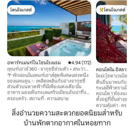
โดนใจเกสต์
โดนใจเกสต์
โดนใจเกสต์
โดนใจเกสต์ที่สุด
อพาร์ทเมนท์ใน โซนโรงแรม
คะแนนเฉลี่ย 4.94 จาก 5, 172 รีวิว
4.94 (172)
เพนท์เฮาส์ 360 - จากุซซี่ส่วนตัว + สระว่าย
คอนโดใน อิสลามูเฮ
น้ำบนดาดฟ้า
🌴 พักผ่อนในเพนท์เฮาส์สุดพิเศษแห่งหนึ่ง
ใหม่! โซตาเวนโต ค
ของแคนคูน ✨ เพลิดเพลินกับอ่างจากุซซี่
ว่ายน้ำและมหาสมุ
ตื่นขึ้นมาพบกับวิวท
ส่วนตัวบนดาดฟ้าที่มีเพียงแห่งเดียวใน
ทะเลสีฟ้าครามใสของ
อาคาร มองเห็นทะเลแคริบเบียนอันน่าทึ่ง
คอนโด 1 ห้องนอนริ
🏖️ อยู่ตรงข้ามกับ Playa Tortugas และเรือ
ครอบครัว
·
สถานที่
·
ความสบาย
ตั้งอยู่ที่ชั้นล่างขอ
เฟอร์รี่ Isla Mujeres 🌃 เพียง 5 นาทีจาก
เข้าถึงได้ง่าย สิ่ง
ความคุ้มค่า
·
ครอบค
แหล่งบันเทิงยามค่ำคืนของแคนคูน 📶 Wi-Fi
เสื่อโยคะ, น้ำหนั
สิ่งอำนวยความสะดวกยอดนิยมสำหรับ
เร็ว ที่จอดรถ🚗ฟรี เช็คอิน🔑ด้วยตนเอง 💬
อุปกรณ์ดำน้ำตื้น,
ทีมงานเฉพาะที่ให้การสนับสนุนเฉพาะ
บ้านพักตากอากาศในหอยทาก
กระดาน, ตะกร้าปิกน
บุคคลอย่างรวดเร็ว ❤️ เหมาะสำหรับคู่รัก
เสื้อผ้า, ที่วางเสื้อผ้
การพักผ่อน และพระอาทิตย์ตกดินที่น่า
กระเป๋าเดินทาง ส