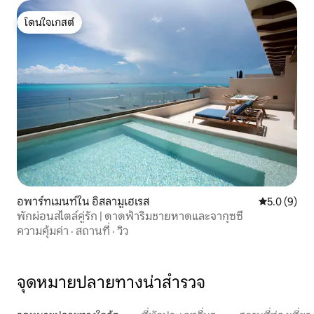
โดนใจเกสต์
โดนใจเกสต์
อพาร์ทเมนท์ใน อิสลามูเฮเรส
คะแนนเฉลี่ย 
5.0 (9)
พักผ่อนสไตล์คู่รัก | ดาดฟ้าริมชายหาดและจากุซซี่
ความคุ้มค่า
·
สถานที่
·
วิว
จุดหมายปลายทางน่าสำรวจ