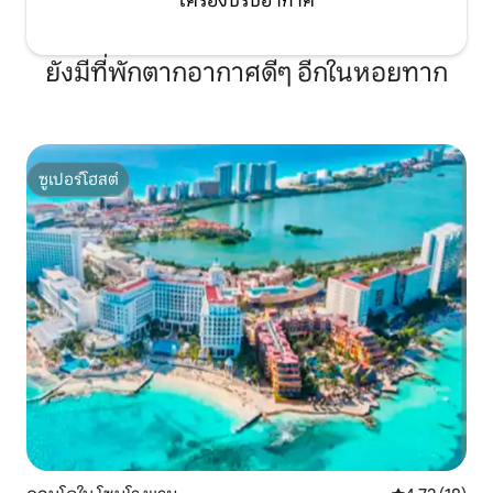
เครื่องปรับอากาศ
ยังมีที่พักตากอากาศดีๆ อีกในหอยทาก
ซูเปอร์โฮสต์
ซูเปอร์โฮสต์