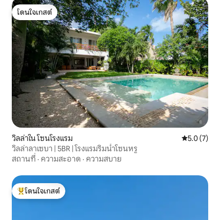
โดนใจเกสต์
โดนใจเกสต์
วิลล่าใน โซนโรงแรม
คะแนนเฉลี่ย 
5.0 (7)
วิลล่าลาเซบา | 5BR | โรงแรมริมน้ำโซนหรู
สถานที่
·
ความสะอาด
·
ความสบาย
โดนใจเกสต์
โดนใจเกสต์ที่สุด