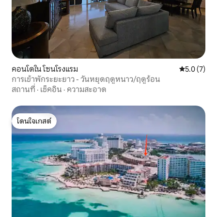
คอนโดใน โซนโรงแรม
คะแนนเฉลี่ย 
5.0 (7)
การเข้าพักระยะยาว - วันหยุดฤดูหนาว/ฤดูร้อน
สถานที่
·
เช็คอิน
·
ความสะอาด
โดนใจเกสต์
โดนใจเกสต์