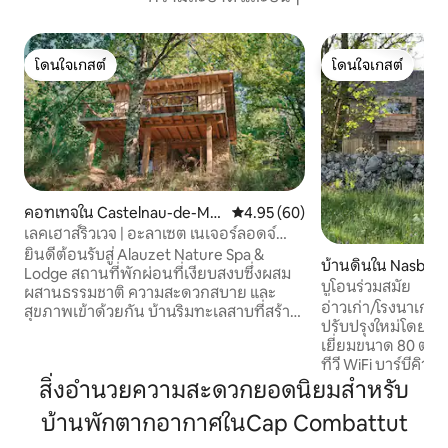
โดนใจเกสต์
โดนใจเกสต์
โดนใจเกสต์
โดนใจเกสต์
คอทเทจใน Castelnau-de-Ma
คะแนนเฉลี่ย 4.95 จาก 5, 60 รีวิว
4.95 (60)
ndailles
เลคเฮาส์ริวเวจ | อะลาเซต เนเจอร์ลอดจ์
แอนด์สปา
ยินดีต้อนรับสู่ Alauzet Nature Spa &
บ้านดินใน Nasbina
Lodge สถานที่พักผ่อนที่เงียบสงบซึ่งผสม
บูโอนร่วมสมัย
ผสานธรรมชาติ ความสะดวกสบาย และ
อ่าวเก่า/โรงนาเก่าใ
สุขภาพเข้าด้วยกัน บ้านริมทะเลสาบที่สร้าง
ปรับปรุงใหม่โดยสถา
ด้วยมือของเราผสมผสานวัสดุธรรมชาติ
เยี่ยมขนาด 80 ตร.
การออกแบบสไตล์โบฮีเมียน และความ
ทีวี WiFi บาร์บีคิว
สะดวกสบายทันสมัย เพื่อสร้างสถานที่พัก
ฟองดู... บรรยากาศ
สิ่งอำนวยความสะดวกยอดนิยมสำหรับ
ผ่อนที่ไม่เหมือนใคร ผ่อนคลายในห้องซาว
หินหลังนี้ได้รับการ
น่าที่ใช้ฟืน อาบน้ำใต้ดวงดาวในอ่างน้ำร้อน
บ้านพักตากอากาศในCap Combattut
2016 วัตถุแต่ละชิ
ที่ใช้ฟืนและกว้างขวางของเรา และสาน
ผสานความทันสมัยแ
สัมพันธ์กับธรรมชาติอีกครั้ง Alauzet ล้อม