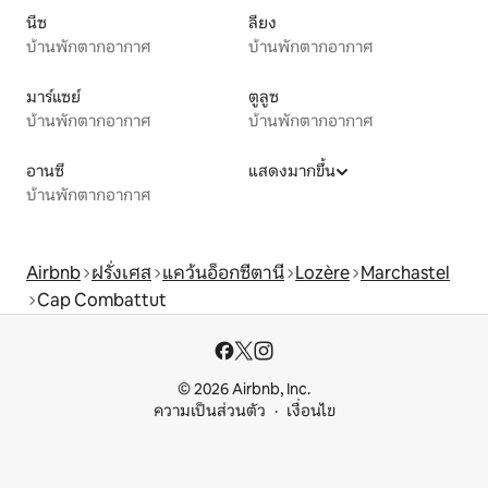
นีซ
ลียง
บ้านพักตากอากาศ
บ้านพักตากอากาศ
มาร์แซย์
ตูลูซ
บ้านพักตากอากาศ
บ้านพักตากอากาศ
อานซี
แสดงมากขึ้น
บ้านพักตากอากาศ
Airbnb
ฝรั่งเศส
แคว้นอ็อกซีตานี
Lozère
Marchastel
Cap Combattut
© 2026 Airbnb, Inc.
ความเป็นส่วนตัว
เงื่อนไข