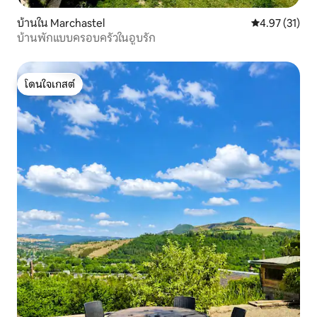
บ้านใน Marchastel
คะแนนเฉลี่ย 4.
4.97 (31)
บ้านพักแบบครอบครัวในอูบรัก
โดนใจเกสต์
โดนใจเกสต์