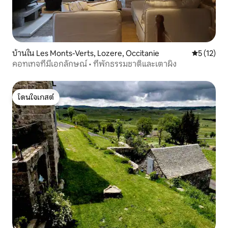
บ้านใน Les Monts-Verts, Lozere, Occitanie
คะแนนเฉลี่ย
5 (12)
คอทเทจที่มีเอกลักษณ์ • ที่พักธรรมชาติและเตาผิง
โดนใจเกสต์
โดนใจเกสต์