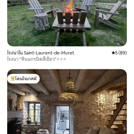
โรงนาใน Saint-Laurent-de-Muret
คะแนนเฉลี่ย
5 (89)
โรงนา "หินแกรนิตสีเขียว"⭐️⭐️⭐️
โดนใจเกสต์
โดนใจเกสต์ที่สุด