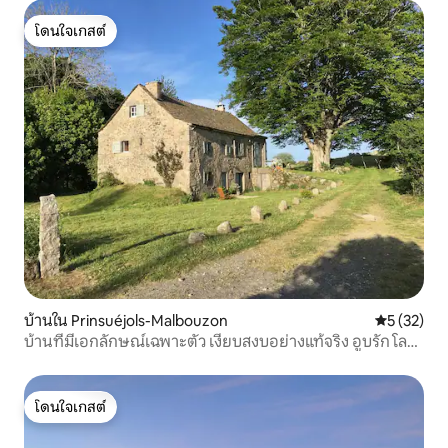
โดนใจเกสต์
โดนใจเกสต์
บ้านใน Prinsuéjols-Malbouzon
คะแนนเฉลี่ย
5 (32)
บ้านที่มีเอกลักษณ์เฉพาะตัว เงียบสงบอย่างแท้จริง อูบรัก โล
แซร์
โดนใจเกสต์
โดนใจเกสต์