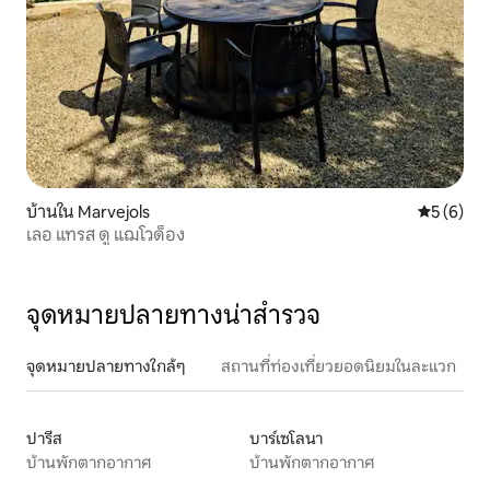
บ้านใน Marvejols
คะแนนเฉลี่
5 (6)
เลอ แทรส ดู แฌโวด็อง
จุดหมายปลายทางน่าสำรวจ
จุดหมายปลายทางใกล้ๆ
สถานที่ท่องเที่ยวยอดนิยมในละแวก
ปารีส
บาร์เซโลนา
บ้านพักตากอากาศ
บ้านพักตากอากาศ