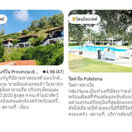
ต์
โดนใจเกสต์
ต์
โดนใจเกสต์ที่สุด
ท์ใน Provincia di Vi
คะแนนเฉลี่ย 4.96 จาก 5, 47 รีวิว
4.96 (47)
ia
ท์บูที่มีชายหาดของตัวเอง ใกล้
วิลล่าใน Polistena
ย
บน 'ชายฝั่งแห่งเทพเจ้า' ในพาร์เก
วิลล่า ฟลาเวีย
ปียในคาลาเบรีย ปรับปรุงใหม่และ
Villa Flavia เป็นทำเลที่มีสระว่ายน
ี 2020 สูงสุด 4 คน ห้ามนำสัตว์
พร้อมสไตล์ที่ทันสมัยและซับซ้อน
ผสานเทรนด์ปัจจุบันที่สุดล้อมรอ
ื่องอบผ้า เครื่องล้างจาน ตู้เย็น
·
สถานที่
·
เงียบ
ต้นไม้เขียวขจีด้วยดอกไม้ที่มีชีวิต
47 รีวิว
้าแบบเหนี่ยวนำ 2 ห้องนอน
มากมายเป็นสถานที่ที่เหมาะสำห
ครอบครัว
·
สถานที่
·
บริการต้อนร
คู่และตู้เสื้อผ้ากว้างขวาง ห้องน้ำ
ผ่อนและเพลิดเพลินกับสภาพแวดล
ะเบียงกว้างขวาง 2
เงียบสงบ อยู่ใกล้กับชายหาดที่น่า
ระว่ายน้ำส่วนกลาง (เปิดในเดือน
ชายฝั่งทีเรเนียนอย่างลาตอนนารา