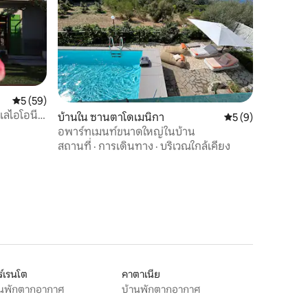
คะแนนเฉลี่ย 5 จาก 5, 59 รีวิว
5 (59)
ะเลไอโอนี
บ้านใน ซานตาโดเมนิกา
คะแนนเฉลี่ย 5 จาก 5
5 (9)
อพาร์ทเมนท์ขนาดใหญ่ในบ้าน
สถานที่
·
การเดินทาง
·
บริเวณใกล้เคียง
์เรนโต
คาตาเนีย
านพักตากอากาศ
บ้านพักตากอากาศ