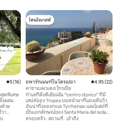
บ้านใน G
โดนใจเกสต์
โดนใจ
บ้านโฮมส
โดนใจเกสต์
โดนใจเกส
ราเช
ในบรรยาก
เบรียนบ้าน
ในการเยี
บ้านขนาด
พาโนรามา
สถานที่
·
เพลิดเพลิ
ว่ายน้ำที
ความปราร
คลายและ
คะแนนเฉลี่ย 5 จาก 5, 16 รีวิว
5 (16)
อพาร์ทเมนท์ใน โตรเปอา
คะแนนเฉลี่ย 4.95 จาก 5,
4.95 (22)
ชนบท บ้าน
ว่ายน้ำเป
คาซาเบลเวเดเร โทรเปีย
จนถึงเดื
้ำสุดพิเศษ
ทำเลที่ตั้งดีเยี่ยมใน “centro storico” ที่มี
ซึ่งผสม
เสน่ห์ของ Tropea บนหน้าผาที่มองเห็นวิว
บด้วย
อันน่าทึ่งของทะเล Tyrrhenian และโบสถ์ที่
ชีวา
เป็นเอกลักษณ์ของ Santa Maria del isola
รับการพัก
และชายหาด Tropea รวมถึงเกาะ Aeolian อ
ับ
ครอบครัว
·
สถานที่
·
เข้าถึง
้อมที่
พาร์ทเมนท์นี้เพิ่งได้รับการปรับปรุงใหม่และ
ทึ่งของ
จัดขึ้นในอดีตอารามในศตวรรษที่ 16 มี 3
ดีปาล์มี
ระเบียง 3 ห้องนอน 2 ห้องน้ำและห้องครัว