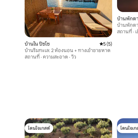
บ้านพักต
บ้านพักต
ทนา
สถานที่
·
เ
บ้านใน ปิซโซ
คะแนนเฉลี่ย 5 จาก 5
5 (5)
บ้านริมทะเล: 2 ห้องนอน + ทางเข้าชายหาด
สถานที่
·
ความสะอาด
·
วิว
โดนใจเกสต์
โดนใจเกส
โดนใจเกสต์
โดนใจเกส