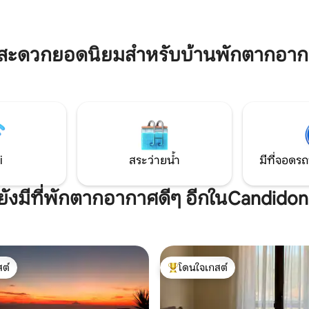
ละสิงหาคมและใช้ได้ฟรี)
บัญญารา ชิอานาเลอาและชิลลา โท
่ในระยะเดินถึงได้ หน้าประตูเลย
ดี คาโปวี และชายฝั่งไอโอเนียนอย
บอากาศ Wi-Fi ตู้เซฟ ที่จอดรถหน้า
ไปไม่ถึง 50 กม. นอกจากนี้ยังอยู่ใ
สนามบินลาเมเซียเทอร์เมและเรจ
มสะดวกยอดนิยมสำหรับบ้านพักตากอาก
i
สระว่ายน้ำ
มีที่จอดรถ
ยังมีที่พักตากอากาศดีๆ อีกในCandidon
ต์
โดนใจเกสต์
ต์
โดนใจเกสต์ที่สุด