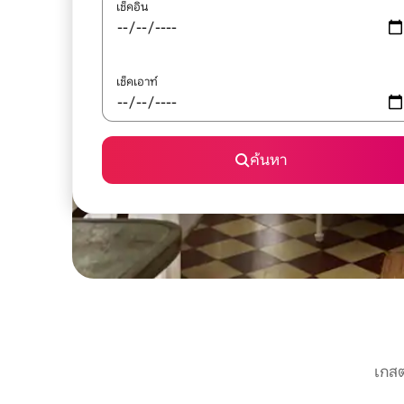
เช็คอิน
เช็คเอาท์
ค้นหา
เกสต