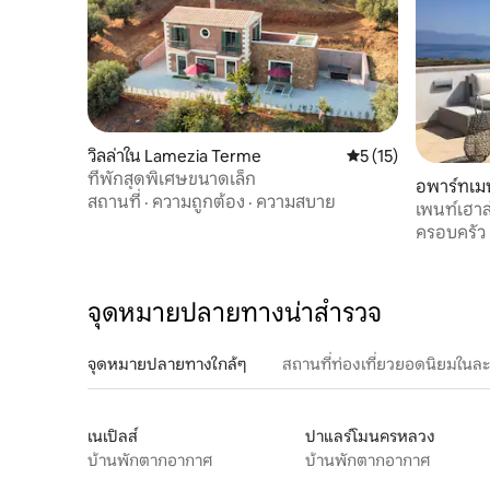
วิลล่าใน Lamezia Terme
คะแนนเฉลี่ย 5 จาก 5,
5 (15)
ที่พักสุดพิเศษขนาดเล็ก
อพาร์ทเมน
สถานที่
·
ความถูกต้อง
·
ความสบาย
Safò
เพนท์เฮาส
โค
ครอบครัว
จุดหมายปลายทางน่าสำรวจ
จุดหมายปลายทางใกล้ๆ
สถานที่ท่องเที่ยวยอดนิยมในล
เนเปิลส์
ปาแลร์โมนครหลวง
บ้านพักตากอากาศ
บ้านพักตากอากาศ