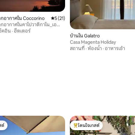
ากอากาศใน Coccorino
คะแนนเฉลี่ย 5 จาก 5, 21 รีวิว
5 (21)
ากอากาศในคาโปวาติกาโน_เอ
ช็คอิน
·
ฮีตเตอร์
บ้านใน Galatro
Casa Magenta Holiday
, 5 รีวิว
สถานที่
·
ห้องน้ำ
·
อาหารเช้า
ต์
โดนใจเกสต์
ต์
โดนใจเกสต์ที่สุด