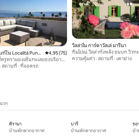
 15 รีวิว
วิลล่าใน การ์ดาวัลเล่ มารีนา
ทิมโปเน่ วิลล่าทั้งหลัง ชนบท วิวท
ท์ใน Località Punta
คะแนนเฉลี่ย 4.95 จาก 5, 75 รีวิว
4.95 (75)
อันงดงาม
ความคุ้มค่า
·
สถานที่
·
เตาย่าง
์หรูหรามองเห็นทะเลของบริอาติ
·
สถานที่
·
ที่จอดรถ
ะแวก
ติรานา
บารี
ซอร
บ้านพักตากอากาศ
บ้านพักตากอากาศ
บ้