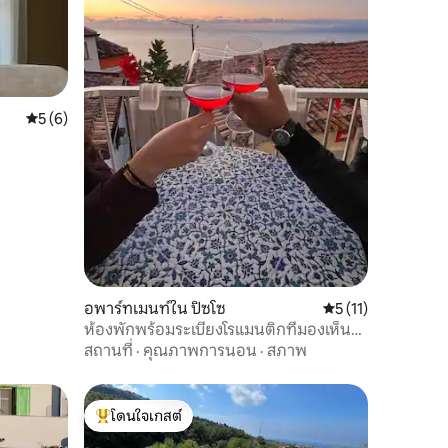
คะแนนเฉลี่ย 5 จาก 5, 6 รีวิว
5 (6)
อพาร์ทเมนท์ใน ปิซโซ
คะแนนเฉลี่ย 5 จาก 5,
5 (11)
ห้องพักพร้อมระเบียงโรแมนติกที่มองเห็นวิว
ทะเลในปิซโซ
สถานที่
·
คุณภาพการนอน
·
สภาพ
โดนใจเกสต์
โดนใจเกสต์ที่สุด