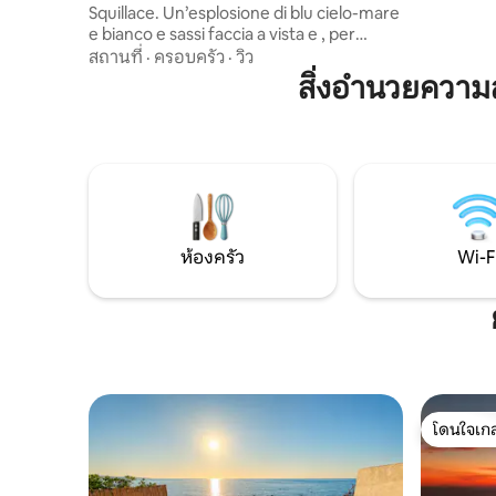
กรกฎาคมแ
Squillace. Un’esplosione di blu cielo-mare
ชายหาดอยู
e bianco e sassi faccia a vista e , per
เครื่องปรั
momenti speciali, la possibilità di
สถานที่
·
ครอบครัว
·
วิว
ประตู
usufruire di un ulteriore pergolato
สิ่งอำนวยควา
romantico e terrazze all’aperto con vista
mozzafiato, direttamente sul belvedere.
Cieli stellati. Per amanti della natura e vita
di paese fuori dai percorsi turistici di
massa. È registrato con il codice
regionale CIR 079117-AAT-00010 e CIN
indicato qui sotto.
ห้องครัว
Wi-F
โดนใจเกส
โดนใจเกส