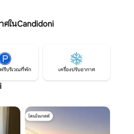
รเปีย ริคา
ทันสมัยที่มีอุปกรณ์ครบครันและพื้นที่รับ
ู่ห่างออก
ประทานอาหาร ระเบียงบนดาดฟ้ามีที่อาบ
กล้กับ
น้ำกลางแจ้งพร้อมกระเบื้องสวยงามบาร์บีคิว
จิโอคาล
และพื้นที่นั่งเล่น
าศในCandidoni
ฟรีบริเวณที่พัก
เครื่องปรับอากาศ
i
โดนใจเกสต์
โดนใจเกสต์