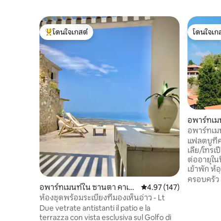
โดนใจเกสต์
โดนใจเกส
โดนใจเกสต์ที่สุด
โดนใจเกส
อพาร์ทเมน
bo Valent
อพาร์ทเมน
กับทรอเปี
แฟลตบูทีค
เลีย/โทรเ
ต่ออายุในป
เข้าพัก ห้องนั่งเล่นและห้องครัวพร้อมเครื่อง
ซักผ้า/เคร
ครอบครัว
อพาร์ทเมนท์ใน ซานตา คาเทอ
คะแนนเฉลี่ย 4.97 จาก 5, 1
4.97 (147)
เตาอบ เตาไฟฟ
รีนา เดลโล โจนิโอ
พร้อมเตียง
ห้องชุดพร้อมระเบียงที่มองเห็นอ่าว - Lt
พร้อมฝักบัวอาบน้ำ ร
Due vetrate antistanti il patio e la
ระเบียง ส
terrazza con vista esclusiva sul Golfo di